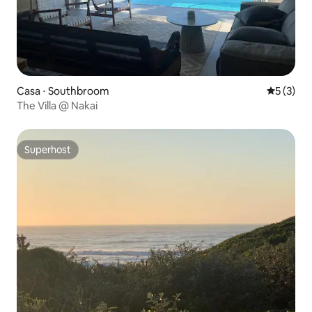
Casa ⋅ Southbroom
5 de uma 
5 (3)
The Villa @ Nakai
Superhost
Superhost