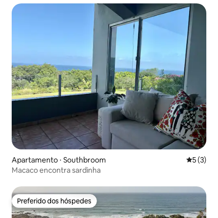
Apartamento ⋅ Southbroom
5 de uma 
5 (3)
Macaco encontra sardinha
Preferido dos hóspedes
Preferido dos hóspedes