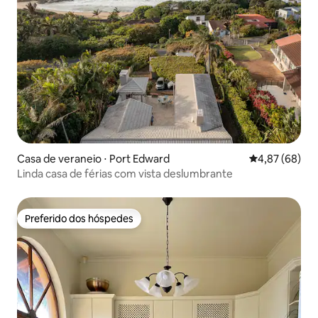
Casa de veraneio ⋅ Port Edward
4,87 de uma a
4,87 (68)
Linda casa de férias com vista deslumbrante
Preferido dos hóspedes
Preferido dos hóspedes