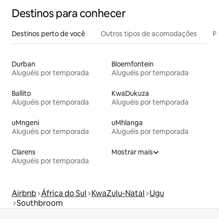
Destinos para conhecer
Destinos perto de você
Outros tipos de acomodações
Pr
Durban
Bloemfontein
Aluguéis por temporada
Aluguéis por temporada
Ballito
KwaDukuza
Aluguéis por temporada
Aluguéis por temporada
uMngeni
uMhlanga
Aluguéis por temporada
Aluguéis por temporada
Clarens
Mostrar mais
Aluguéis por temporada
Airbnb
África do Sul
KwaZulu-Natal
Ugu
Southbroom