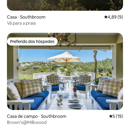
Casa ⋅ Southbroom
4,89 de uma 
4,89 (9)
Vá para a praia
Preferido dos hóspedes
Preferido dos hóspedes
Casa de campo ⋅ Southbroom
5 de uma a
5 (19)
Brown's@Milkwood