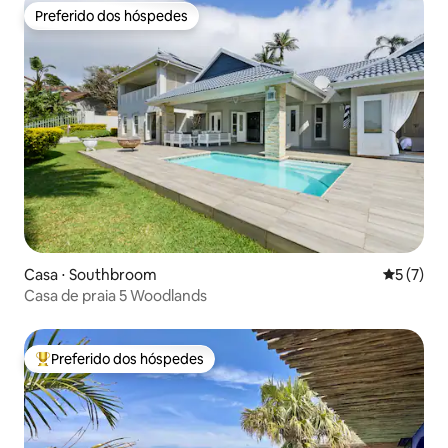
Preferido dos hóspedes
Preferido dos hóspedes
Casa ⋅ Southbroom
5 de uma 
5 (7)
Casa de praia 5 Woodlands
Preferido dos hóspedes
Entre os melhores preferidos dos hóspedes