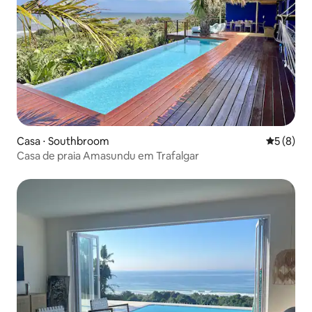
Casa ⋅ Southbroom
5 de uma 
5 (8)
Casa de praia Amasundu em Trafalgar