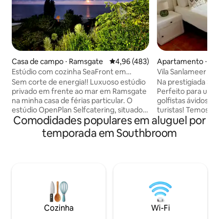
Casa de campo ⋅ Ramsgate
4,96 de uma avaliação média de 
4,96 (483)
Apartamento ⋅ S
Estúdio com cozinha SeaFront em
Vila Sanlameer com
PrivateHolidayHome
tanques de água
Sem corte de energia!! Luxuoso estúdio
Na prestigiada Sa
privado em frente ao mar em Ramsgate
Perfeito para uma 
na minha casa de férias particular. O
golfistas ávidos, 
estúdio OpenPlan Selfcatering, situado
turistas! Temos 
Comodidades populares em aluguel por
em uma colina, tem vistas incríveis para
NO-BREAK. Uma bel
o mar/Um grande banheiro em plano
quartos e 2 banhei
temporada em Southbroom
aberto, chuveiros/bacia duplos,
com vistas deslum
banheira, vaso sanitário/bacia fechados.
um churrasco no p
Varanda/Vistas 210 metros a pé da praia!
seu café da manhã
Sem cozinha completa, mas tem uma
com vista para a l
cozinha americana/cafeteira com micro-
vila fica a 5 minut
ondas, chaleira, torradeira, frigobar e
com bandeira azul,
todas as louças/talheres. Apenas 1
de um campo de go
estacionamento. Netflix, Dstv. Sistemas
mundial. PARA O
Cozinha
Wi-Fi
de backup de energia solar e backup de
ESTADIAS LONGAS