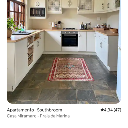
Apartamento ⋅ Southbroom
4,94 de uma a
4,94 (47)
Casa Miramare - Praia da Marina