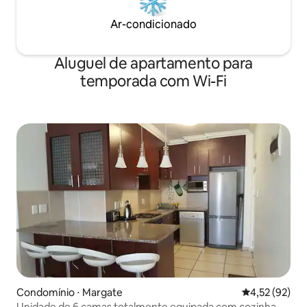
Ar-condicionado
Aluguel de apartamento para
temporada com Wi-Fi
Condomínio ⋅ Margate
4,52 de uma a
4,52 (92)
Unidade de 6 camas totalmente equipada com cozinha