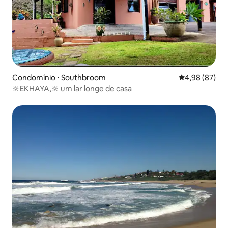
Condomínio ⋅ Southbroom
4,98 de uma a
4,98 (87)
🔆EKHAYA,🔆 um lar longe de casa