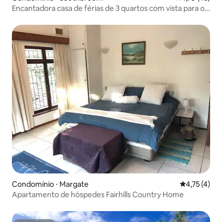
Encantadora casa de férias de 3 quartos com vista para o
mar.
Condomínio ⋅ Margate
4,75 de uma 
4,75 (4)
Apartamento de hóspedes Fairhills Country Home