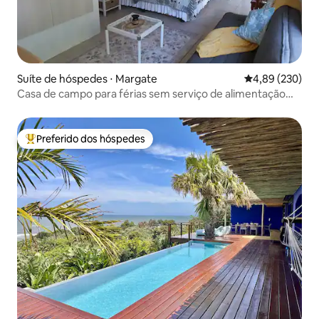
Suíte de hóspedes ⋅ Margate
4,89 de uma ava
4,89 (230)
Casa de campo para férias sem serviço de alimentação
em uma casa particular
Preferido dos hóspedes
Entre os melhores preferidos dos hóspedes