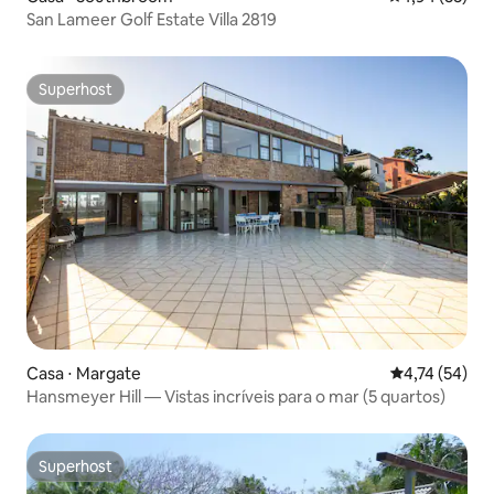
San Lameer Golf Estate Villa 2819
Superhost
Superhost
Casa ⋅ Margate
4,74 de uma a
4,74 (54)
Hansmeyer Hill — Vistas incríveis para o mar (5 quartos)
Superhost
Superhost