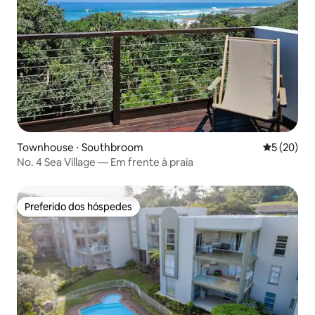
Townhouse ⋅ Southbroom
5 de uma a
5 (20)
No. 4 Sea Village — Em frente à praia
Preferido dos hóspedes
Preferido dos hóspedes