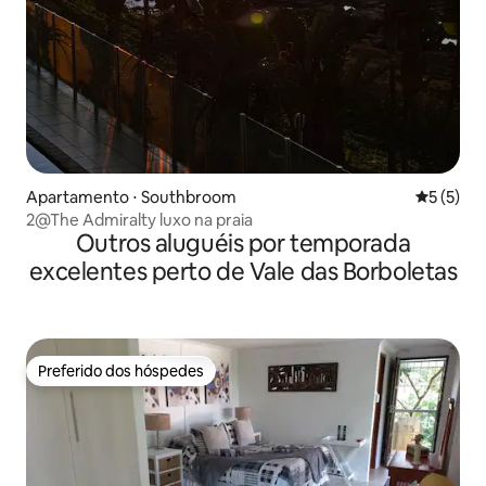
Apartamento ⋅ Southbroom
5 de uma 
5 (5)
2@The Admiralty luxo na praia
Outros aluguéis por temporada
excelentes perto de Vale das Borboletas
Preferido dos hóspedes
Preferido dos hóspedes