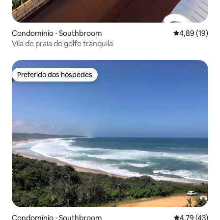
Condomínio ⋅ Southbroom
4,89 de uma a
4,89 (19)
Vila de praia de golfe tranquila
Preferido dos hóspedes
Preferido dos hóspedes
Condomínio ⋅ Southbroom
4,79 de uma a
4,79 (43)