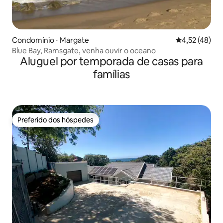
Condomínio ⋅ Margate
4,52 de uma a
4,52 (48)
Blue Bay, Ramsgate, venha ouvir o oceano
Aluguel por temporada de casas para
famílias
Preferido dos hóspedes
Preferido dos hóspedes