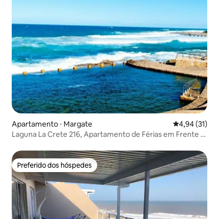
Apartamento ⋅ Margate
4,94 de uma a
4,94 (31)
Laguna La Crete 216, Apartamento de Férias em Frente à
Praia
Preferido dos hóspedes
Preferido dos hóspedes