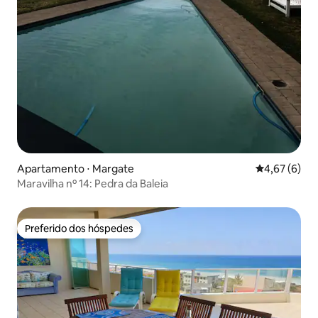
Apartamento ⋅ Margate
4,67 de uma 
4,67 (6)
Maravilha nº 14: Pedra da Baleia
Preferido dos hóspedes
Preferido dos hóspedes