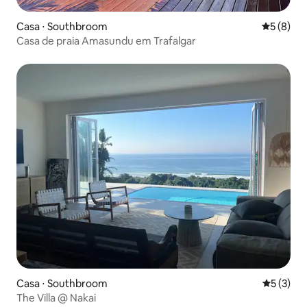
Casa ⋅ Southbroom
5 de uma 
5 (8)
Casa de praia Amasundu em Trafalgar
Casa ⋅ Southbroom
5 de uma 
5 (3)
The Villa @ Nakai