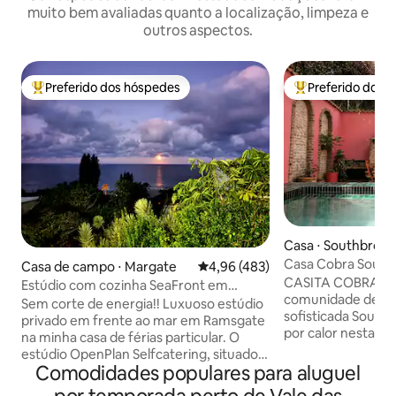
muito bem avaliadas quanto a localização, limpeza e
outros aspectos.
Preferido dos hóspedes
Preferido dos 
Entre os melhores preferidos dos hóspedes
Entre os melhore
Casa ⋅ Southbroo
Casa Cobra Sout
Casa de campo ⋅ Margate
4,96 de uma avaliação média de 
4,96 (483)
CASITA COBRA, es
Estúdio com cozinha SeaFront em
comunidade de pra
PrivateHolidayHome
Sem corte de energia!! Luxuoso estúdio
sofisticada South
privado em frente ao mar em Ramsgate
por calor nesta ca
na minha casa de férias particular. O
por nossa família
estúdio OpenPlan Selfcatering, situado
coletada ao longo
Comodidades populares para aluguel
em uma colina, tem vistas incríveis para
aventuras e viage
o mar/Um grande banheiro em plano