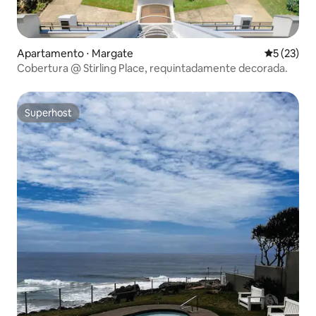
Apartamento ⋅ Margate
5 de uma a
5 (23)
Cobertura @ Stirling Place, requintadamente decorada.
Superhost
Superhost