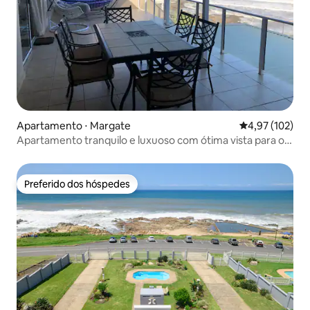
Apartamento ⋅ Margate
4,97 de uma av
4,97 (102)
Apartamento tranquilo e luxuoso com ótima vista para o
mar
Preferido dos hóspedes
Preferido dos hóspedes