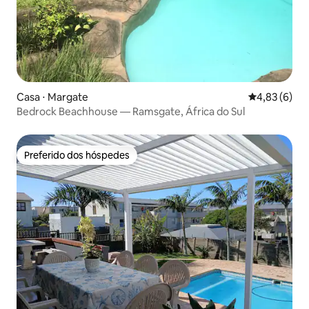
Casa ⋅ Margate
4,83 de uma 
4,83 (6)
Bedrock Beachhouse — Ramsgate, África do Sul
Preferido dos hóspedes
Preferido dos hóspedes