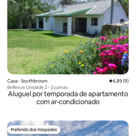
Casa ⋅ Southbroom
4,89 de uma 
4,89 (9)
Bellevue Unidade 2 - 2 camas
Aluguel por temporada de apartamento
com ar-condicionado
Preferido dos hóspedes
Preferido dos hóspedes