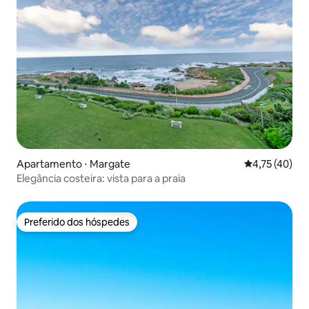
Apartamento ⋅ Margate
4,75 de uma a
4,75 (40)
Elegância costeira: vista para a praia
Preferido dos hóspedes
Preferido dos hóspedes