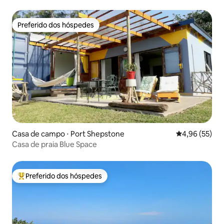
Preferido dos hóspedes
Preferido dos hóspedes
Casa de campo ⋅ Port Shepstone
4,96 de uma a
4,96 (55)
Casa de praia Blue Space
Preferido dos hóspedes
Entre os melhores preferidos dos hóspedes