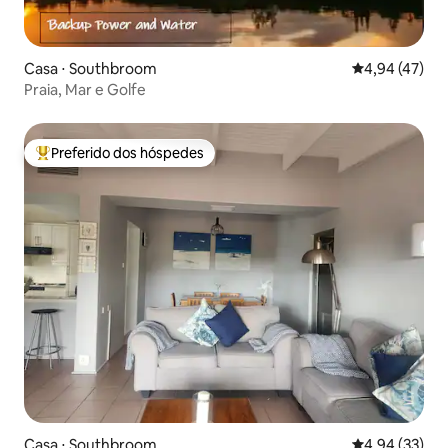
Casa ⋅ Southbroom
4,94 de uma a
4,94 (47)
Praia, Mar e Golfe
Preferido dos hóspedes
Entre os melhores preferidos dos hóspedes
Casa ⋅ Southbroom
4,94 de uma a
4,94 (33)