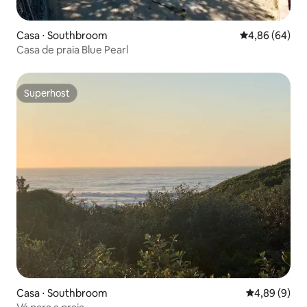
Casa ⋅ Southbroom
4,86 de uma av
4,86 (64)
Casa de praia Blue Pearl
Superhost
Superhost
Casa ⋅ Southbroom
4,89 de uma 
4,89 (9)