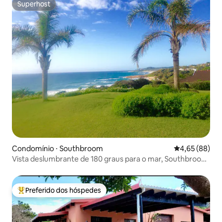
Superhost
Superhost
Condomínio ⋅ Southbroom
4,65 de uma a
4,65 (88)
Vista deslumbrante de 180 graus para o mar, Southbroom,
Natal
Preferido dos hóspedes
Entre os melhores preferidos dos hóspedes