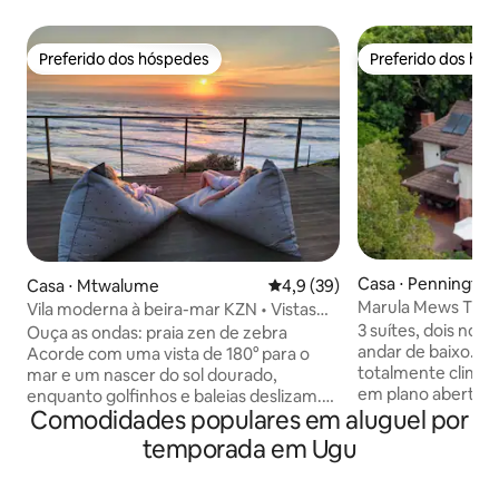
Preferido dos hóspedes
Preferido dos hó
Preferido dos hóspedes
Preferido dos hó
Casa ⋅ Pennington
Casa ⋅ Mtwalume
4,9 de uma avaliação média de
4,9 (39)
Marula Mews T17 L
Vila moderna à beira-mar KZN • Vistas
quartos e 3 banhe
deslumbrantes para o mar
3 suítes, dois no 
Ouça as ondas: praia zen de zebra
andar de baixo. To
Acorde com uma vista de 180° para o
totalmente climat
mar e um nascer do sol dourado,
em plano aberto c
enquanto golfinhos e baleias deslizam.
Comodidades populares em aluguel por
jantar e cozinha 
Este santuário de 3 quartos com energia
auto-suficiente. P
solar na primeira fila fica a apenas
temporada em Ugu
com instalações d
100 metros da costa. Projetado para
Deck com jacuzzi p
famílias e amigos, possui sala de estar de