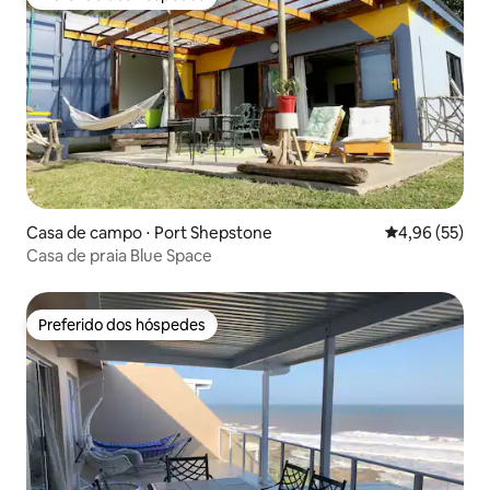
Preferido dos hóspedes
Casa de campo ⋅ Port Shepstone
4,96 de uma a
4,96 (55)
Casa de praia Blue Space
Preferido dos hóspedes
Preferido dos hóspedes