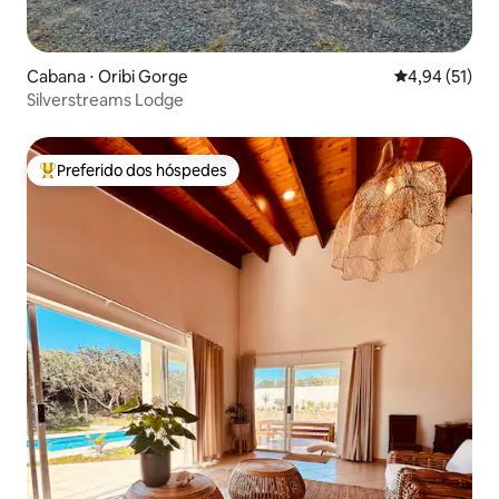
Cabana ⋅ Oribi Gorge
4,94 de uma a
4,94 (51)
Silverstreams Lodge
Preferido dos hóspedes
Entre os melhores preferidos dos hóspedes