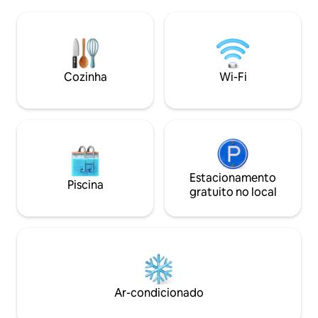
limpeza incluído. 
plano aberto, wi-fi, smart TV, área de
Wi-Fi, DStv pacote
churrasqueira e bar, acesso para
DVD, ferro, tábua 
cadeiras de rodas e estacionamento
secador de cabelo 
fora da rua. Desfrute de duas piscinas
cofre. Comodidad
cintilantes, risadas de trampolim e
disponíveis para 
segurança 24 horas por dia, 7 dias por
Cozinha
Wi-Fi
quadra de tênis. R
semana — luxo descalço, no verdadeiro
no clubhouse.
estilo Kwa-Zulu Natal South Coast.
Estacionamento
Piscina
gratuito no local
Ar-condicionado