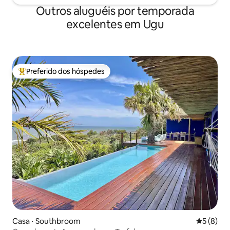
Outros aluguéis por temporada
excelentes em Ugu
Preferido dos hóspedes
Entre os melhores preferidos dos hóspedes
Casa ⋅ Southbroom
5 de uma 
5 (8)