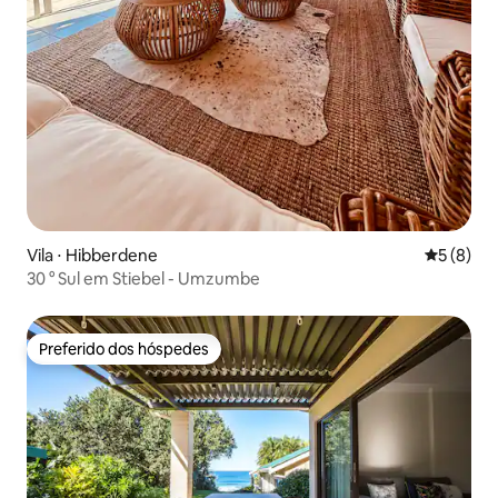
Vila ⋅ Hibberdene
5 de uma 
5 (8)
30 ° Sul em Stiebel - Umzumbe
Preferido dos hóspedes
Preferido dos hóspedes