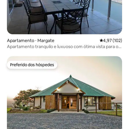
Apartamento ⋅ Margate
4,97 de uma av
4,97 (102)
Apartamento tranquilo e luxuoso com ótima vista para o
mar
Preferido dos hóspedes
Preferido dos hóspedes