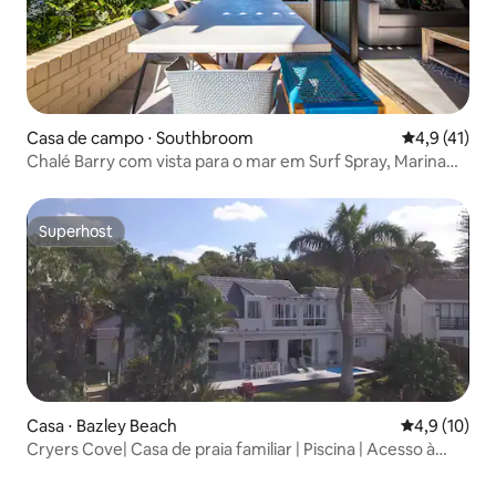
Casa de campo ⋅ Southbroom
4,9 de uma a
4,9 (41)
Chalé Barry com vista para o mar em Surf Spray, Marina
Beach
Superhost
Superhost
Casa ⋅ Bazley Beach
4,9 de uma a
4,9 (10)
Cryers Cove| Casa de praia familiar | Piscina | Acesso à
praia