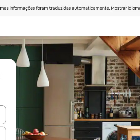
mas informações foram traduzidas automaticamente. 
Mostrar idioma
ore-os usando as seta para cima e para baixo do teclado ou tocando e