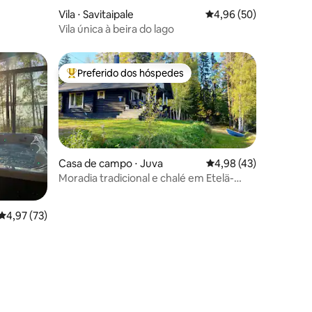
Vila ⋅ Savitaipale
4,96 de uma avaliação
4,96 (50)
Vila única à beira do lago
Preferido dos hóspedes
os hóspedes
Entre os melhores preferidos dos hóspedes
Casa de campo ⋅ Juva
4,98 de uma avaliação
4,98 (43)
Moradia tradicional e chalé em Etelä-
Savo para 6 pessoas
4,97 de uma avaliação média de 5, 73 avaliações
4,97 (73)
ções