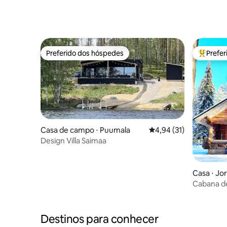
do Saimaa
Preferido dos hóspedes
Prefe
Preferido dos hóspedes
Entre os
Casa de campo ⋅ Puumala
4,94 de uma avaliação 
4,94 (31)
Design Villa Saimaa
Casa ⋅ Jo
Cabana de
Destinos para conhecer