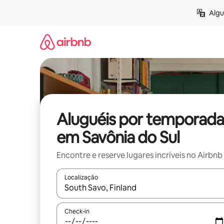
Pular
Algu
para
o
conteúdo
Aluguéis por temporada
em Savônia do Sul
Encontre e reserve lugares incríveis no Airbnb
Localização
Quando os resultados estiverem disponíveis, expl
Check-in