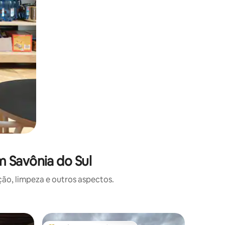
 Savônia do Sul
o, limpeza e outros aspectos.
Casa de h