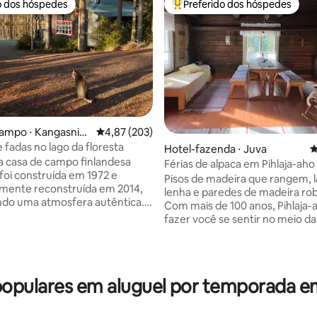
o dos hóspedes
Preferido dos hóspedes
o dos hóspedes
Entre os melhores preferidos d
campo ⋅ Kangasnie
4,87 de uma avaliação média de 5, 203 avalia
4,87 (203)
 fadas no lago da floresta
média de 5, 25 avaliações
Hotel-fazenda ⋅ Juva
4
a casa de campo finlandesa
Férias de alpaca em Pihlaja-aho
 foi construída em 1972 e
Pisos de madeira que rangem, l
mente reconstruída em 2014,
lenha e paredes de madeira rob
do uma atmosfera autêntica.
Com mais de 100 anos, Pihlaja
 posto de gasolina mais próximo
fazer você se sentir no meio d
quilômetros de distância.
cinematográfica finlandesa. En
trás da floresta a 200 m da
você está procurando uma vibe
ampo durante todo o ano. A
dos velhos tempos, você veio a
ão da casa de campo é única em
certo. Na fazenda de Pihlaja-aho, você
pulares em aluguel por temporada em
um lado, você sente total
pode passar férias únicas na Fin
e privacidade, por outro lado,
com alpacas. Os 1,3 hectares d
empre por perto para ajudar e
naturais de Torppa são pastado