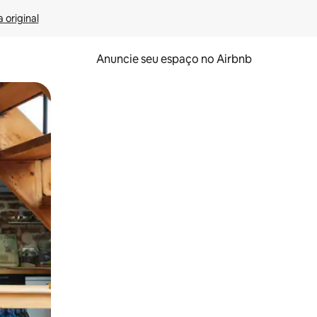
 original
Anuncie seu espaço no Airbnb
 deslizando o dedo na tela.