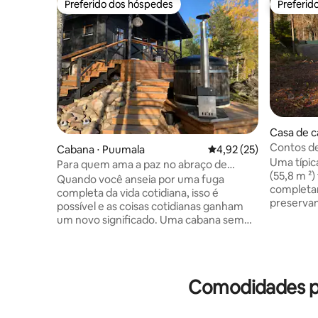
Preferido dos hóspedes
Preferid
Preferido dos hóspedes
Preferid
Casa de 
mi
Contos de
Cabana ⋅ Puumala
4,92 de uma avaliação 
4,92 (25)
Uma típic
Para quem ama a paz no abraço de
(55,8 m ²)
Saimaa
Quando você anseia por uma fuga
completa
completa da vida cotidiana, isso é
preservan
possível e as coisas cotidianas ganham
A loja ou
um novo significado. Uma cabana sem
fica a 25 
eletricidade lhe dá a oportunidade de
Vivemos a
estar presente aqui e agora. Uma
casa de c
cozinha de verão separada no topo de
localizaç
uma rocha com uma vista deslumbrante
Comodidades po
que, por 
é um ponto de prazer. Fogão a gás e
liberdade 
churrasqueira disponíveis. O celeiro tem
estamos s
uma cama para uma pessoa. A sauna