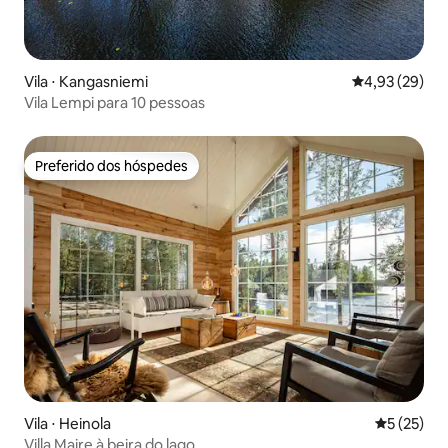
Vila ⋅ Kangasniemi
4,93 de uma a
4,93 (29)
Vila Lempi para 10 pessoas
Preferido dos hóspedes
Preferido dos hóspedes
Vila ⋅ Heinola
5 de uma a
5 (25)
Villa Maire à beira do lago