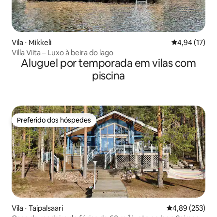
Vila ⋅ Mikkeli
4,94 de uma a
4,94 (17)
Villa Viita – Luxo à beira do lago
Aluguel por temporada em vilas com
piscina
Preferido dos hóspedes
Preferido dos hóspedes
Vila ⋅ Taipalsaari
4,89 de uma av
4,89 (253)