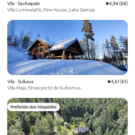
Vila ⋅ Savitaipale
4,94 de uma av
4,94 (68)
Villa Lummelahti, Pine House, Lake Saimaa
Vila ⋅ Sulkava
4,61 de uma a
4,61 (61)
Villa Maja, férias perto de Kulkemus.
Preferido dos hóspedes
Preferido dos hóspedes