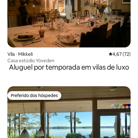
Vila ⋅ Mikkeli
4,67 de uma a
4,67 (72)
Casa estúdio Yöveden
Aluguel por temporada em vilas de luxo
Preferido dos hóspedes
Preferido dos hóspedes