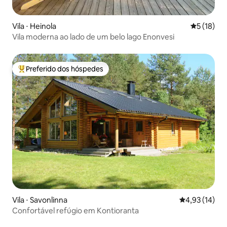
Vila ⋅ Heinola
5 de uma a
5 (18)
Vila moderna ao lado de um belo lago Enonvesi
Preferido dos hóspedes
Entre os melhores preferidos dos hóspedes
Vila ⋅ Savonlinna
4,93 de uma a
4,93 (14)
Confortável refúgio em Kontioranta