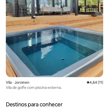
Vila ⋅ Joroinen
4,64 de uma a
4,64 (11)
Vila de golfe com piscina externa.
Destinos para conhecer