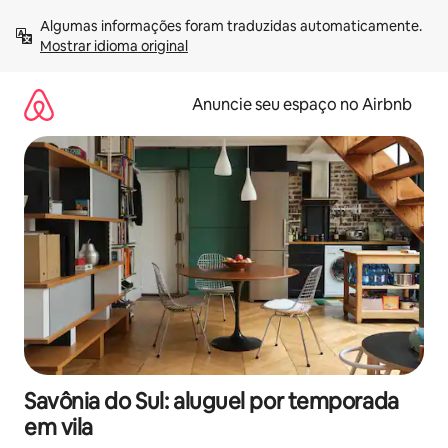
Pular
Algumas informações foram traduzidas automaticamente. 
para
Mostrar idioma original
o
conteúdo
Anuncie seu espaço no Airbnb
Savônia do Sul: aluguel por temporada
em vila