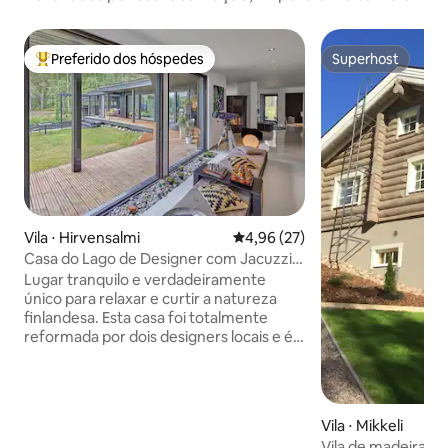
Preferido dos hóspedes
Superhost
Entre os melhores preferidos dos hóspedes
Superhost
Vila ⋅ Hirvensalmi
4,96 de uma avaliação média de
4,96 (27)
Casa do Lago de Designer com Jacuzzi e
Sauna
Lugar tranquilo e verdadeiramente
único para relaxar e curtir a natureza
finlandesa. Esta casa foi totalmente
reformada por dois designers locais e é
decorada com influências francesas e
finlandesas sutis. Você desfrutará de
belas vistas, acesso direto ao lago (um
dos mais puros da Finlândia) e atividades
Vila ⋅ Mikkeli
no local (jacuzzi, sauna, canoa, ciclismo,
Vila de madeira gr