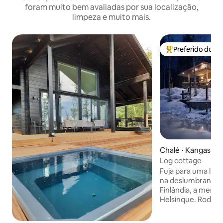
foram muito bem avaliadas por sua localização,
limpeza e muito mais.
Preferido dos 
Entre os melhore
Chalé ⋅ Kangasnie
Log cottage
Fuja para uma lux
na deslumbrante 
Finlândia, a menos
Helsinque. Rodead
e lagos cintilantes
aconchegante é a 