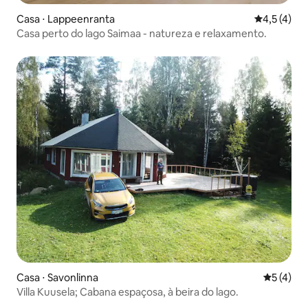
Casa ⋅ Lappeenranta
4,5 de uma 
4,5 (4)
Casa perto do lago Saimaa - natureza e relaxamento.
Casa ⋅ Savonlinna
5 de uma 
5 (4)
Villa Kuusela; Cabana espaçosa, à beira do lago.