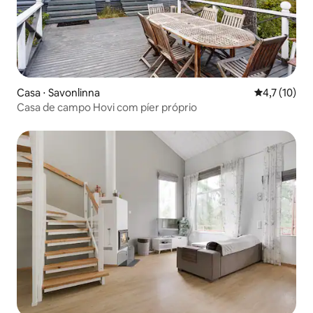
Casa ⋅ Savonlinna
4,7 de uma a
4,7 (10)
Casa de campo Hovi com píer próprio