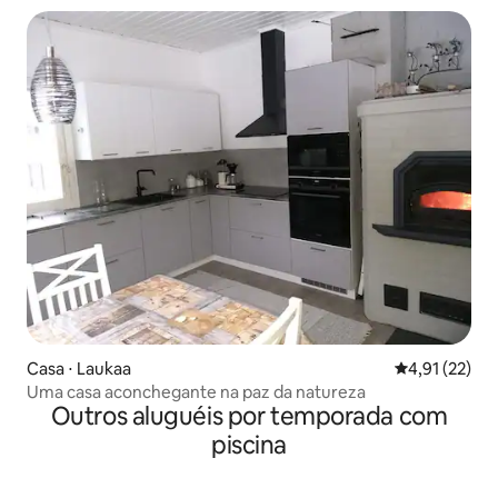
Casa ⋅ Laukaa
4,91 de uma a
4,91 (22)
Uma casa aconchegante na paz da natureza
Outros aluguéis por temporada com
piscina