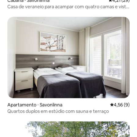
Cabana ⋅ Savonlinna
4,21 de uma a
4,21 (29)
Casa de veraneio para acampar com quatro camas e vista
para o lago
Apartamento ⋅ Savonlinna
4,56 de uma 
4,56 (9)
Quartos duplos em estúdio com sauna e terraço