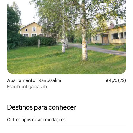
Apartamento ⋅ Rantasalmi
4,75 de uma a
4,75 (72)
Escola antiga da vila
Destinos para conhecer
Outros tipos de acomodações