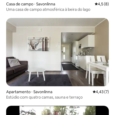
Casa de campo ⋅ Savonlinna
4,5 de uma 
4,5 (8)
Uma casa de campo atmosférica à beira do lago
Apartamento ⋅ Savonlinna
4,43 de uma 
4,43 (7)
Estúdio com quatro camas, sauna e terraço