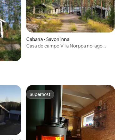
Cabana ⋅ Savonlinna
Casa de campo Villa Norppa no lago
Saimaa
ções
Superhost
Superhost