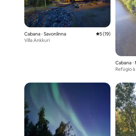
Cabana ⋅ Savonlinna
5 de uma avaliação 
5 (19)
Villa Ankkuri
Cabana ⋅ 
Refúgio à
hidromass