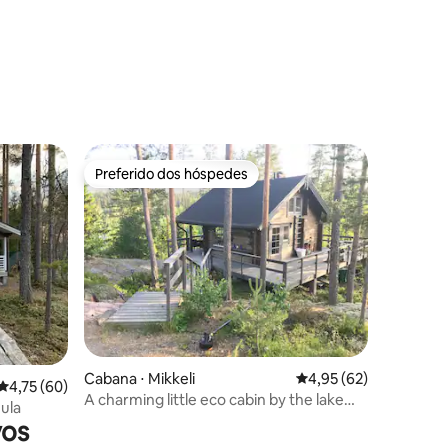
ções
Preferido dos hóspedes
Preferido dos hóspedes
ções
Cabana ⋅ Mikkeli
4,95 de uma avaliação
4,95 (62)
4,75 de uma avaliação média de 5, 60 avaliações
4,75 (60)
A charming little eco cabin by the lake
ula
Kuolimo
vos