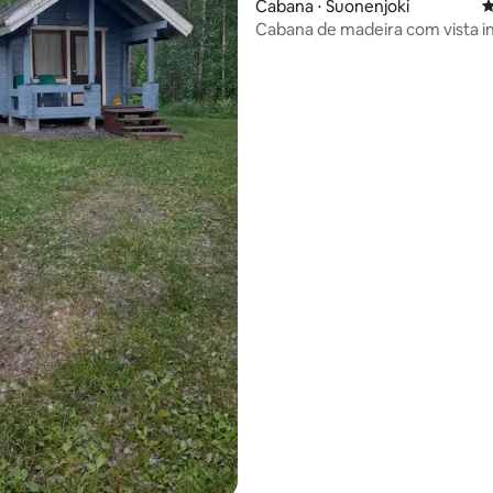
Cabana ⋅ Suonenjoki
4
Cabana de madeira com vista in
jacuzzi