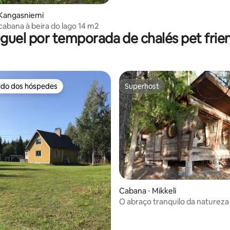
 Kangasniemi
abana à beira do lago 14 m2
guel por temporada de chalés pet frie
rido dos hóspedes
Superhost
 melhores preferidos dos hóspedes
Superhost
média de 5, 71 avaliações
Cabana ⋅ Mikkeli
O abraço tranquilo da natureza