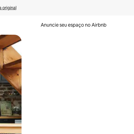
 original
Anuncie seu espaço no Airbnb
 deslizando o dedo na tela.