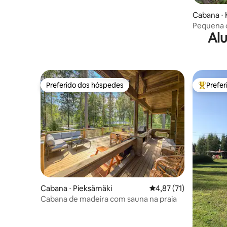
Cabana ⋅
Pequena c
Alu
Preferido dos hóspedes
Prefe
Preferido dos hóspedes
Entre os
Cabana ⋅ Pieksämäki
4,87 de uma avaliação 
4,87 (71)
Cabana de madeira com sauna na praia