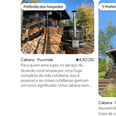
Preferido dos hóspedes
Prefe
Preferido dos hóspedes
Entre os
Cabana ⋅ Puumala
4,92 de uma avaliação 
4,92 (25)
Para quem ama a paz no abraço de
Saimaa
Quando você anseia por uma fuga
completa da vida cotidiana, isso é
possível e as coisas cotidianas ganham
um novo significado. Uma cabana sem
eletricidade lhe dá a oportunidade de
estar presente aqui e agora. Uma
cozinha de verão separada no topo de
Cabana ⋅ 
uma rocha com uma vista deslumbrante
Saunamökk
é um ponto de prazer. Fogão a gás e
Casa de 
churrasqueira disponíveis. O celeiro tem