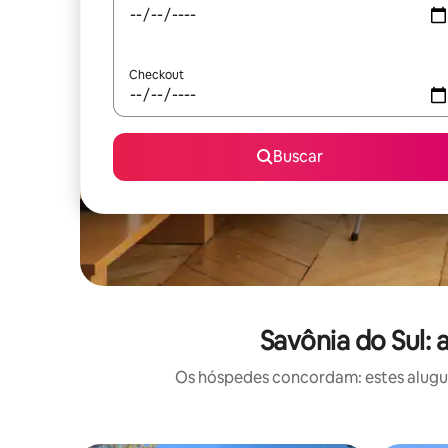
Checkout
Buscar
Savônia do Sul:
Os hóspedes concordam: estes alugué