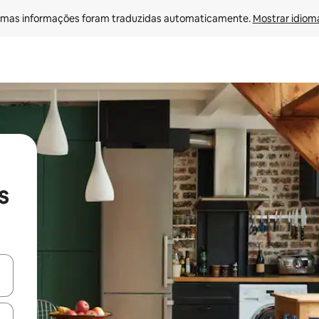
mas informações foram traduzidas automaticamente. 
Mostrar idioma
s
ore-os usando as seta para cima e para baixo do teclado ou tocando e