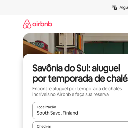
Pular
Algu
para
o
conteúdo
Savônia do Sul: aluguel
por temporada de chalé
Encontre aluguel por temporada de chalés
incríveis no Airbnb e faça sua reserva
Localização
Quando os resultados estiverem disponíveis, expl
Check-in