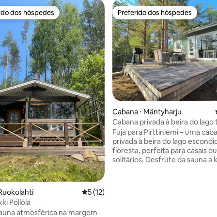
rido dos hóspedes
Preferido dos hóspedes
 melhores preferidos dos hóspedes
Preferido dos hóspedes
média de 5, 25 avaliações
Cabana ⋅ Mäntyharju
Cabana privada à beira do lago 
Fuja para Pirttiniemi – uma cab
privada à beira do lago escondi
floresta, perfeita para casais ou
solitários. Desfrute da sauna a 
vistas tranquilas do lago, dos
da fogueira e do ritmo tranquil
natureza finlandesa. Desligue-
Ruokolahti
5 de uma avaliação média de 5, 12 avalia
5 (12)
diminua a velocidade neste reti
i Pöllölä
romântico fora da rede. Nade,
sauna atmosférica na margem
pesque em um lago privado de