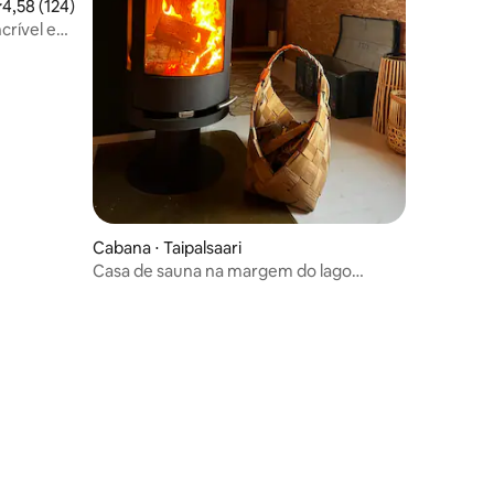
,58 de uma avaliação média de 5, 124 avaliações
4,58 (124)
crível e
Cabana ⋅ Taipalsaari
Casa de sauna na margem do lago
Saimaa