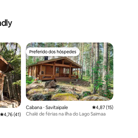
ndly
Preferido dos hóspedes
Preferido dos hóspedes
Cabana ⋅ Savitaipale
4,87 de uma avaliação
4,87 (15)
Chalé de férias na ilha do Lago Saimaa
4,76 de uma avaliação média de 5, 41 avaliações
4,76 (41)