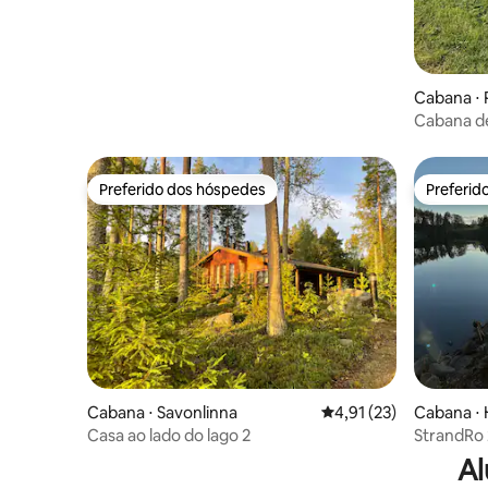
Cabana ⋅ 
Cabana de
Preferido dos hóspedes
Preferid
Preferido dos hóspedes
Preferid
Cabana ⋅ Savonlinna
4,91 de uma avaliação 
4,91 (23)
Cabana ⋅
Casa ao lado do lago 2
StrandRo 
Al