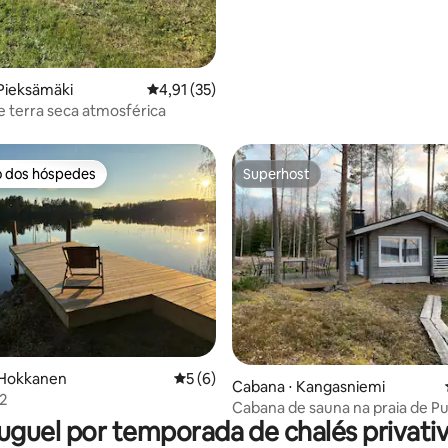
Pieksämäki
4,91 de uma avaliação média de 5, 35 avalia
4,91 (35)
 terra seca atmosférica
o dos hóspedes
Superhost
o dos hóspedes
Superhost
média de 5, 23 avaliações
 Hokkanen
5 de uma avaliação média de 5, 6 avalia
5 (6)
Cabana ⋅ Kangasniemi
2
Cabana de sauna na praia de Pu
uguel por temporada de chalés privati