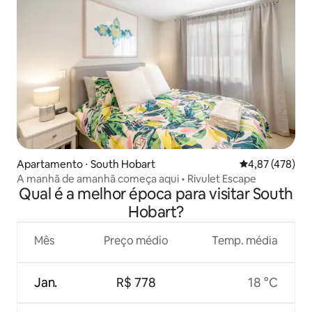
Apartamento ⋅ South Hobart
4,87 de uma av
4,87 (478)
A manhã de amanhã começa aqui • Rivulet Escape
Qual é a melhor época para visitar South
Hobart?
Mês
Preço médio
Temp. média
Jan.
R$ 778
18 °C