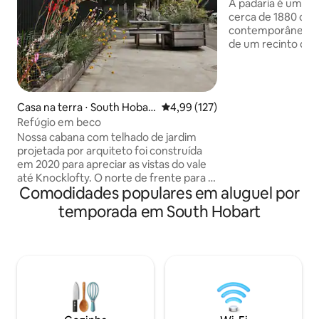
história — conven
A padaria é um edi
cerca de 1880 que
contemporâneo a
de um recinto de t
relacionados à me
a Padaria "Watson'
para a rua Macquar
utensílios domést
Casa na terra ⋅ South Hobar
4,99 de uma avaliação média de 
4,99 (127)
pode desfrutar de
t
Refúgio em beco
quartos. Três qua
Nossa cabana com telhado de jardim
com um banheiro e
projetada por arquiteto foi construída
cozinha, sala de ja
em 2020 para apreciar as vistas do vale
andar de baixo. V
até Knocklofty. O norte de frente para o
pátio privativo c
Comodidades populares em aluguel por
sol aquece esta casa com o design solar
piquenique.
passivo mantendo uma temperatura
temporada em South Hobart
constante. Para complementar isso, há
uma lareira para dias cinzentos e uma
porta deslizante e janelas com
dobradiças para os quentes. O forro de
madeira compensada e as vigas
expostas dão à casa uma sensação de
cabana, criando uma sensação de retiro.
Diferentes espaços ao ar livre oferecem