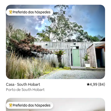
mergulho
Preferido dos hóspedes
Entre os melhores preferidos dos hóspedes
Casa ⋅ South Hobart
4,99 de uma av
4,99 (84)
Porto de South Hobart
Preferido dos hóspedes
Entre os melhores preferidos dos hóspedes