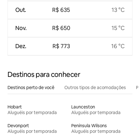
Out.
R$ 635
13 °C
Nov.
R$ 650
15 °C
Dez.
R$ 773
16 °C
Destinos para conhecer
Destinos perto de você
Outros tipos de acomodações
Pr
Hobart
Launceston
Aluguéis por temporada
Aluguéis por temporada
Devonport
Península Wilsons
Aluguéis por temporada
Aluguéis por temporada