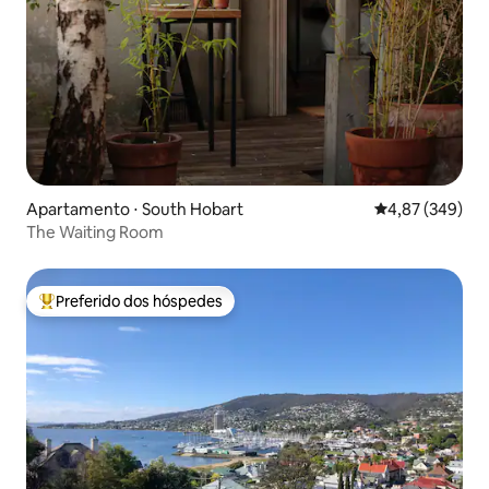
Apartamento ⋅ South Hobart
4,87 de uma ava
4,87 (349)
The Waiting Room
Preferido dos hóspedes
Entre os melhores preferidos dos hóspedes