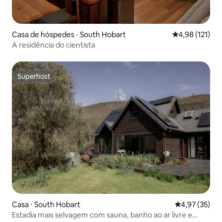
Casa de hóspedes ⋅ South Hobart
4,98 de uma av
4,98 (121)
A residência do cientista
Superhost
Superhost
Casa ⋅ South Hobart
4,97 de uma a
4,97 (35)
Estadia mais selvagem com sauna, banho ao ar livre e