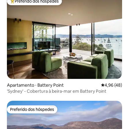
Preferido dos hóspedes
Entre os melhores preferidos dos hóspedes
Apartamento ⋅ Battery Point
4,96 de uma a
4,96 (48)
'Sydney' - Cobertura à beira-mar em Battery Point
Preferido dos hóspedes
Preferido dos hóspedes