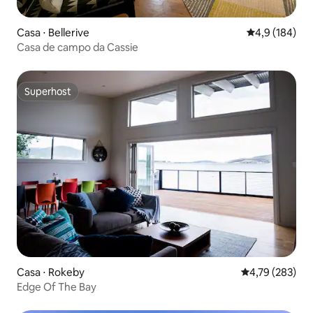
Casa ⋅ Bellerive
4,9 de uma av
4,9 (184)
Casa de campo da Cassie
Superhost
Superhost
Casa ⋅ Rokeby
4,79 de uma av
4,79 (283)
Edge Of The Bay