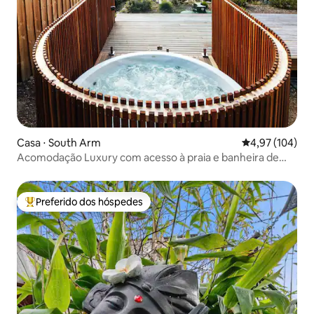
Casa ⋅ South Arm
4,97 de uma av
4,97 (104)
Acomodação Luxury com acesso à praia e banheira de
hidromassagem privativa
Preferido dos hóspedes
Entre os melhores preferidos dos hóspedes