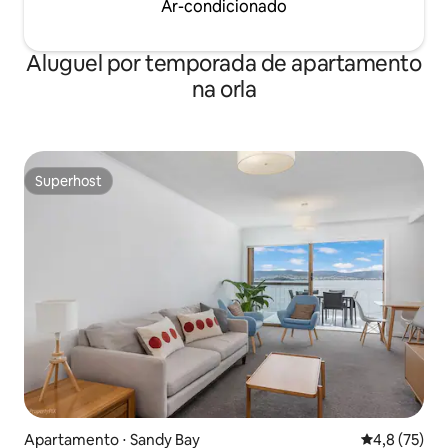
Ar-condicionado
Aluguel por temporada de apartamento
na orla
Superhost
Superhost
Apartamento ⋅ Sandy Bay
4,8 de uma a
4,8 (75)