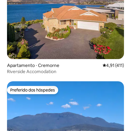
Apartamento ⋅ Cremorne
4,91 de uma av
4,91 (411)
Riverside Accomodation
Preferido dos hóspedes
Preferido dos hóspedes