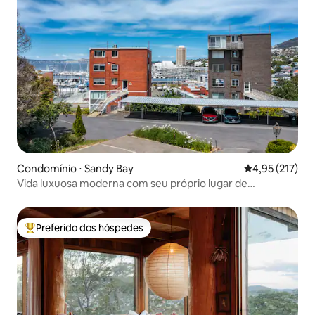
Condomínio ⋅ Sandy Bay
4,95 de uma av
4,95 (217)
Vida luxuosa moderna com seu próprio lugar de
estacionamento
Preferido dos hóspedes
Entre os melhores preferidos dos hóspedes