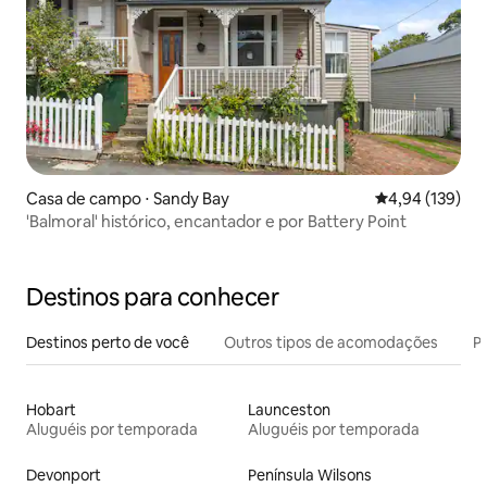
Casa de campo ⋅ Sandy Bay
4,94 de uma av
4,94 (139)
'Balmoral' histórico, encantador e por Battery Point
Destinos para conhecer
Destinos perto de você
Outros tipos de acomodações
Pr
Hobart
Launceston
Aluguéis por temporada
Aluguéis por temporada
Devonport
Península Wilsons