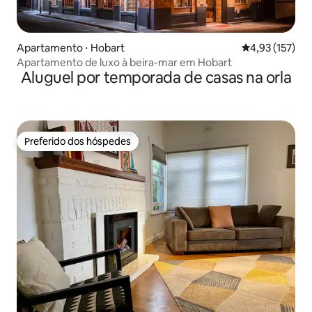
Apartamento ⋅ Hobart
4,93 de uma av
4,93 (157)
Apartamento de luxo à beira-mar em Hobart
Aluguel por temporada de casas na orla
Preferido dos hóspedes
Preferido dos hóspedes