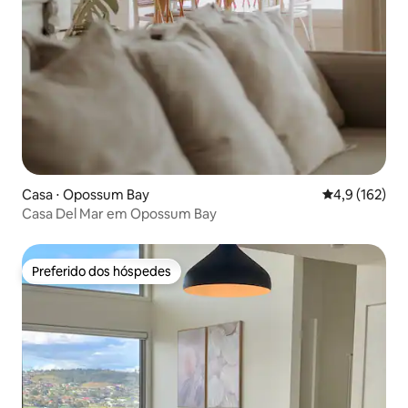
Casa ⋅ Opossum Bay
4,9 de uma av
4,9 (162)
Casa Del Mar em Opossum Bay
Preferido dos hóspedes
Preferido dos hóspedes