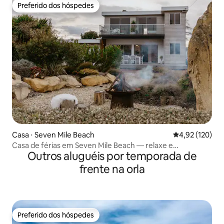
Preferido dos hóspedes
Preferido dos hóspedes
Casa ⋅ Seven Mile Beach
4,92 de uma av
4,92 (120)
Casa de férias em Seven Mile Beach — relaxe e
Outros aluguéis por temporada de
recarregue as energias
frente na orla
Preferido dos hóspedes
Preferido dos hóspedes