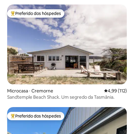
Preferido dos hóspedes
Entre os melhores preferidos dos hóspedes
Microcasa ⋅ Cremorne
4,99 de uma av
4,99 (112)
Sandtemple Beach Shack. Um segredo da Tasmânia.
Preferido dos hóspedes
Entre os melhores preferidos dos hóspedes