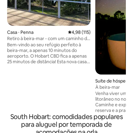
Casa ⋅ Penna
4,98 de uma avaliação média de 
4,98 (115)
Retiro à beira-mar - com um caminho de
arbustos até a água
Bem-vindo ao seu refúgio perfeito à
beira-mar, a apenas 10 minutos do
aeroporto. O Hobart CBD fica a apenas
25 minutos de distância! Esta nova casa
está aninhada no mato e tem acesso
direto a uma praia isolada ao longo de
uma trilha de mato (com degraus), boa
Suíte de hóspedes
mobilidade é essencial. Você vai
rd
À beira-mar
desfrutar do som da água batendo na
Venha viver uma e
costa e de vistas deslumbrantes para a
litorâneo no nosso
água diretamente do seu deck. Este
Caminhe e explore 
refúgio está totalmente mobilado para o
reserva e a praia d
seu conforto, e as comodidades incluem
South Hobart: comodidades populares
observação de estr
uma máquina de lavar roupa, secadora,
boreal no seu deck privat
para aluguel por temporada de
televisão e área de jantar ao ar livre para
no exclusivo Sout
aproveitar o sol e a brisa do mar.
acomodações na orla
cercada por praia