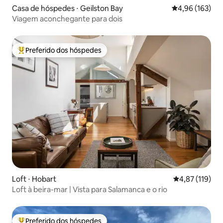
Casa de hóspedes ⋅ Geilston Bay
4,96 de uma av
4,96 (163)
Viagem aconchegante para dois
Preferido dos hóspedes
Entre os melhores preferidos dos hóspedes
Loft ⋅ Hobart
4,87 de uma av
4,87 (119)
Loft à beira-mar | Vista para Salamanca e o rio
Preferido dos hóspedes