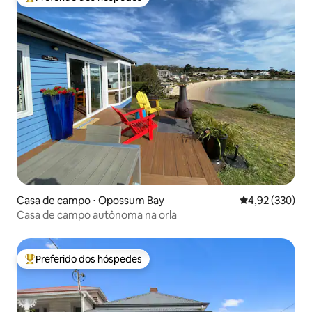
Entre os melhores preferidos dos hóspedes
Casa de campo ⋅ Opossum Bay
4,92 de uma av
4,92 (330)
Casa de campo autônoma na orla
Preferido dos hóspedes
Entre os melhores preferidos dos hóspedes