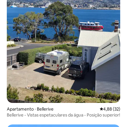
Apartamento ⋅ Bellerive
4,88 de uma a
4,88 (32)
Bellerive - Vistas espetaculares da água - Posição superior!