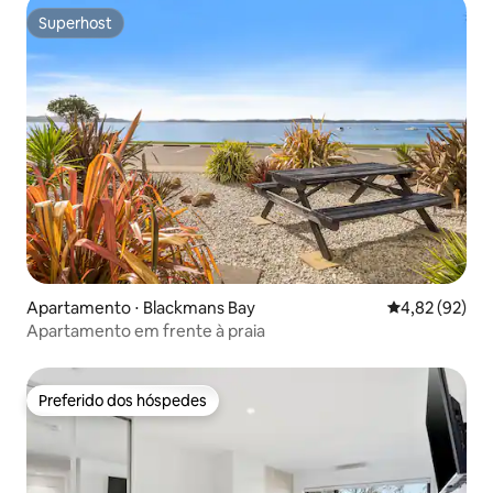
Superhost
Superhost
Apartamento ⋅ Blackmans Bay
4,82 de uma a
4,82 (92)
Apartamento em frente à praia
Preferido dos hóspedes
Preferido dos hóspedes