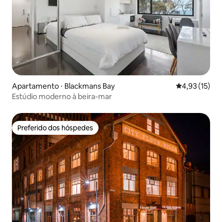
Apartamento ⋅ Blackmans Bay
4,93 de uma a
4,93 (15)
Estúdio moderno à beira-mar
Preferido dos hóspedes
Preferido dos hóspedes