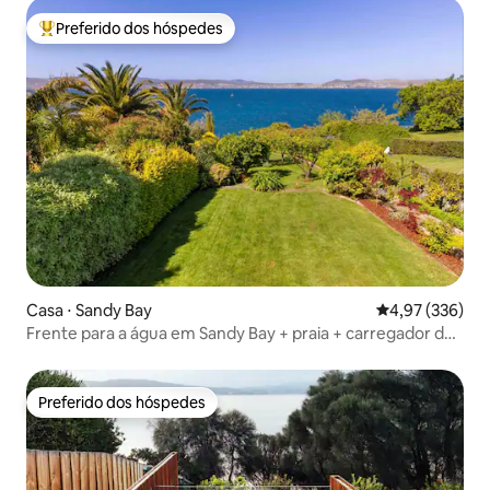
Preferido dos hóspedes
Entre os melhores preferidos dos hóspedes
Casa ⋅ Sandy Bay
4,97 de uma av
4,97 (336)
Frente para a água em Sandy Bay + praia + carregador de
veículos elétricos
Preferido dos hóspedes
Preferido dos hóspedes