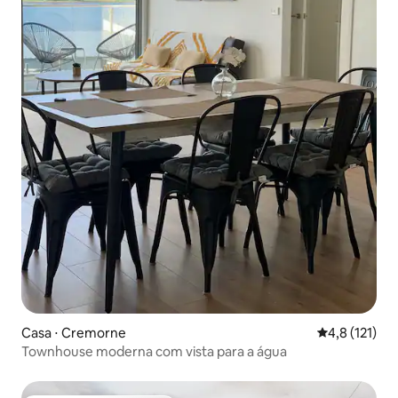
Casa ⋅ Cremorne
4,8 de uma av
4,8 (121)
Townhouse moderna com vista para a água