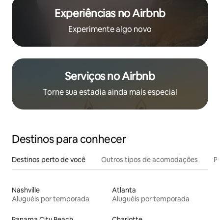
Experiências no Airbnb
Experimente algo novo
Serviços no Airbnb
Torne sua estadia ainda mais especial
Destinos para conhecer
Destinos perto de você
Outros tipos de acomodações
Pr
Nashville
Atlanta
Aluguéis por temporada
Aluguéis por temporada
Panama City Beach
Charlotte