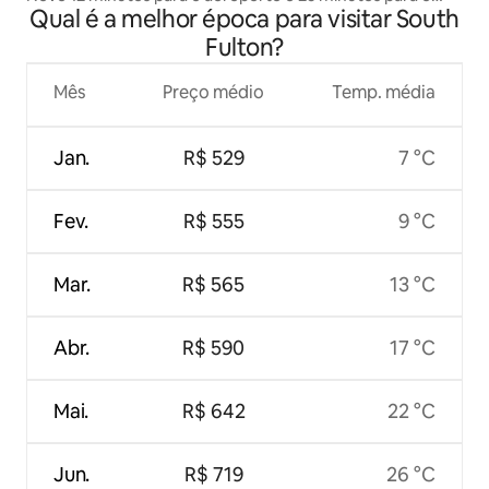
Qual é a melhor época para visitar South
centro da cidade
Fulton?
Mês
Preço médio
Temp. média
Jan.
R$ 529
7 °C
Fev.
R$ 555
9 °C
Mar.
R$ 565
13 °C
Abr.
R$ 590
17 °C
Mai.
R$ 642
22 °C
Jun.
R$ 719
26 °C