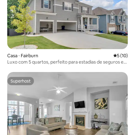
Casa ⋅ Fairburn
5 de uma a
5 (10)
Luxo com 5 quartos, perfeito para estadias de seguros e
corporativas
Superhost
Superhost