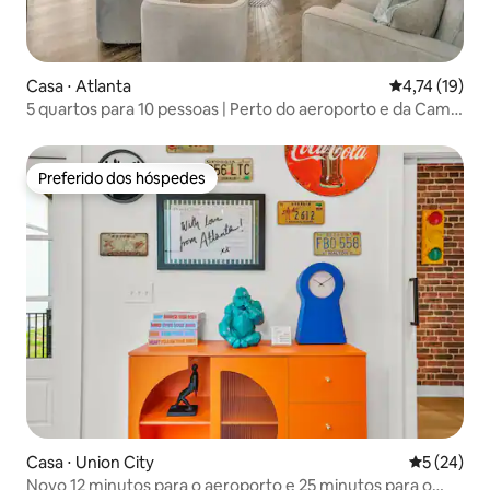
Casa ⋅ Atlanta
4,74 de uma a
4,74 (19)
5 quartos para 10 pessoas | Perto do aeroporto e da Camp
Creek Pkwy
Preferido dos hóspedes
Preferido dos hóspedes
Casa ⋅ Union City
5 de uma a
5 (24)
Novo 12 minutos para o aeroporto e 25 minutos para o