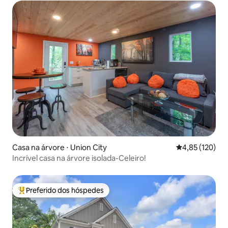
Casa na árvore ⋅ Union City
4,85 de uma av
4,85 (120)
Incrível casa na árvore isolada-Celeiro!
Preferido dos hóspedes
Entre os melhores preferidos dos hóspedes