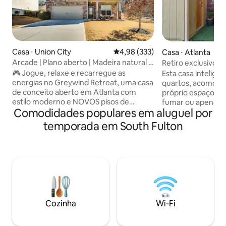
Casa ⋅ Union City
4,98 de uma avaliação média de 
4,98 (333)
Casa ⋅ Atlanta
Arcade | Plano aberto | Madeira natural |
Retiro exclusivo 
Acomoda 10
máximo de 4 hós
🎮 Jogue, relaxe e recarregue as
Esta casa intelige
energias no Greywind Retreat, uma casa
quartos, acomoda
de conceito aberto em Atlanta com
próprio espaço ao a
estilo moderno e NOVOS pisos de
fumar ou apenas r
Comodidades populares em aluguel por
madeira. Dorme 10 com um colchão
residencial control
King premium, aquecedor de água
cortinas e muito m
temporada em South Fulton
híbrido de grandes dimensões, lareira,
totalmente abaste
TVs inteligentes e um loft de arcade para
sua praia com óti
noites de jogo de throwback. Perto do ✈️
região. Localizado
e do centro de convenções; perfeito
cidade, a poucos 
para famílias ou viagens de trabalho com
e de compras. Ótim
internet rápida e escritório/impressora.
maioria dos locais
🛏️ Acomoda 10 pessoas 🎮 Loft com
melhor que Atlant
fliperama 🪵 Pisos de madeira natural ⚡
que se contentar
Cozinha
Wi-Fi
1‑Gig Wi‑Fi 🖥️ Escritório + Impressora 🍳
hotel quando voc
Cozinha completa 🔑 Auto Check-in 🅿️
3060 Guest House