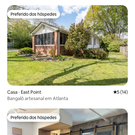
aeroporto
Preferido dos hóspedes
Preferido dos hóspedes
Casa ⋅ East Point
5 de uma a
5 (14)
Bangalô artesanal em Atlanta
Preferido dos hóspedes
Preferido dos hóspedes