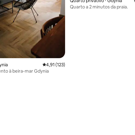
Quarto privativo ⋅ Gdynia
Quarto a 2 minutos da praia.
ynia
4,91 de uma avaliação média de 5, 123 avalia
4,91 (123)
nto à beira-mar Gdynia