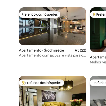
Preferido dos hóspedes
Prefe
Preferido dos hóspedes
Entre os
Apartamento ⋅ Śródmieście
5 de uma avaliação 
5 (22)
Apartamento com jacuzzi e vista para o
Apartame
rio em Gdańsk
Melhor vi
Apartamen
Preferido dos hóspedes
Preferid
Entre os melhores preferidos dos hóspedes
Preferid