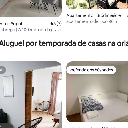
Apartamento ⋅ Śródmieście
apartamento de luxo 96 m
nto ⋅ Sopot
5 de uma avaliação média de 5, 7 avalia
5 (7)
obrego | A 100 metros da praia
média de 5, 64 avaliações
Aluguel por temporada de casas na orl
st
Preferido dos hóspedes
st
Preferido dos hóspedes