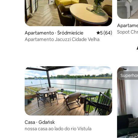
Apartame
Sopot Chr
Apartamento ⋅ Śródmieście
5 de uma avaliação 
5 (64)
Apartamento Jacuzzi Cidade Velha
Superho
Superho
Casa ⋅ Gdańsk
nossa casa ao lado do rio Vístula