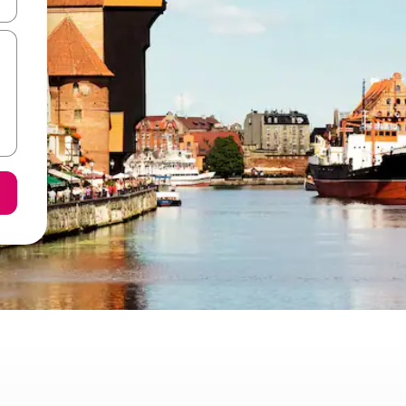
ore-os usando as seta para cima e para baixo do teclado ou tocando e