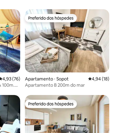
Preferido dos hóspedes
Preferido dos hóspedes
ções
4,93 de uma avaliação média de 5, 76 avaliações
4,93 (76)
Apartamento ⋅ Sopot
4,94 de uma avaliação
4,94 (18)
Apartamento B 200m do mar
Preferido dos hóspedes
Preferido dos hóspedes