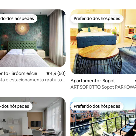
rido dos hóspedes
Preferido dos hóspedes
 melhores preferidos dos hóspedes
Preferido dos hóspedes
média de 5, 22 avaliações
nto ⋅ Śródmieście
4,9 de uma avaliação média de 5, 50 avalia
4,9 (50)
sta e estacionamento gratuito -
Apartamento ⋅ Sopot
to no antigo estaleiro
ART SOPOTTO Sopot PARKOWA 100m.
DO MAR, MOLO
o dos hóspedes
Preferido dos hóspedes
o dos hóspedes
Preferido dos hóspedes