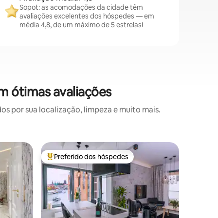
Sopot: as acomodações da cidade têm
avaliações excelentes dos hóspedes — em
média 4,8, de um máximo de 5 estrelas!
m ótimas avaliações
 por sua localização, limpeza e muito mais.
Apartame
Preferido dos hóspedes
Preferi
Entre os melhores preferidos dos hóspedes
Preferi
Apartame
metros d
Apartame
até 8 pe
andares 
e agosto
estar com