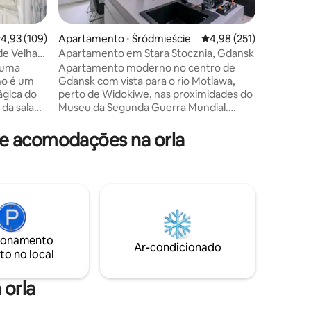
cozinha 
primeiro 
ções
e um ba
,93 de uma avaliação média de 5, 109 avaliações
4,93 (109)
Apartamento ⋅ Śródmieście
4,98 de uma avaliação 
4,98 (251)
banheira 
e Velha
Apartamento em Stara Stocznia, Gdansk
restauran
 uma
Apartamento moderno no centro de
pode ser
no é um
Gdansk com vista para o rio Motlawa,
estação f
gica do
perto de Widokiwe, nas proximidades do
Cassino f
 da sala
Museu da Segunda Guerra Mundial.
apartame
 recém-
Quarto principal do tipo ensuite. O
no, que
segundo quarto tem duas camas de
de acomodações na orla
o Mercado
solteiro continentais que podem ser
do
unidas. Na sala de estar há um sofá-
lha de
cama. Das janelas do apartamento, você
pode admirar a vista do centro histórico.
Comodidades adicionais: garagem,
m quarto,
lavanderia, terraço, restaurantes. Espaço
 cozinha
de estacionamento disponível por um
eiro.
custo adicional.
ionamento
Ar-condicionado
to no local
 orla