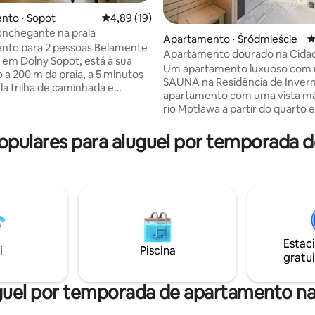
nto ⋅ Sopot
4,89 de uma avaliação média de 5, 19 avalia
4,89 (19)
nchegante na praia
Apartamento ⋅ Śródmieście
4
para 2 pessoas Belamente
Apartamento dourado na Cidad
média de 5, 56 avaliações
o em Dolny Sopot, está à sua
com SAUNA
Um apartamento luxuoso com
 a 200 m da praia, a 5 minutos
SAUNA na Residência de Inver
apartamento com uma vista má
entre árvores ou à beira-mar
rio Motława a partir do quarto e
nieszka Osiecka O
de estar. Ele está localizado na
to tem uma sala de estar
construída Residência de Inver
pulares para aluguel por temporada 
el com um lugar para trabalhar
está localizada diretamente n
er 1 quarto com cama
Maślany, a apenas 300 metros 
 Cozinha totalmente equipada
Mercado Longo e da Cidade Ve
com chuveiro e máquina de
Gdansk, com suas inúmeras
oportunidades de lazer. O apartamento
e (sujeito a disponibilidade) ou
é composto por uma SAUNA, u
s da cerca
uma grande sala de estar, uma
totalmente equipada e um banh
Estac
i
Piscina
gratui
uel por temporada de apartamento na