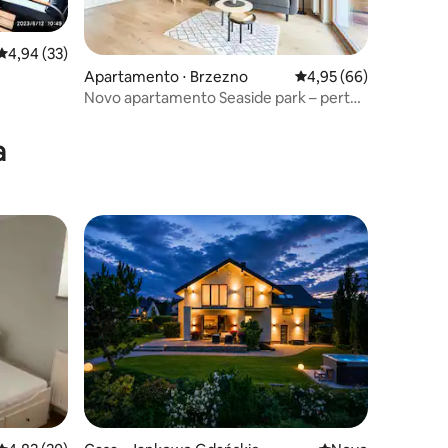
4,94 de uma avaliação média de 5, 33 avaliações
4,94 (33)
Apartamento ⋅ Brzezno
4,95 de uma avaliação
4,95 (66)
ções
Novo apartamento Seaside park – perto
da praia
a