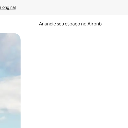
 original
Anuncie seu espaço no Airbnb
 deslizando o dedo na tela.