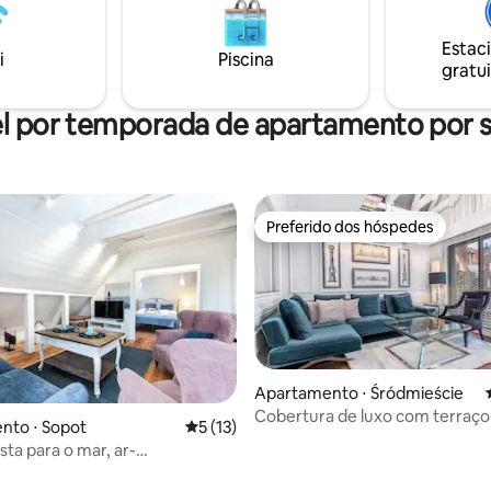
m. Przed
m rezerwacji proszę o
Estac
zapoznanie się z wszystkimi
i
Piscina
gratui
informacjami dot. oferty. Zapraszamy
l por temporada de apartamento por
Preferido dos hóspedes
Preferido dos hóspedes
Apartamento ⋅ Śródmieście
Cobertura de luxo com terraço
média de 5, 25 avaliações
nto ⋅ Sopot
5 de uma avaliação média de 5, 13 avalia
5 (13)
Vista para o mar, ar-
ado, praia