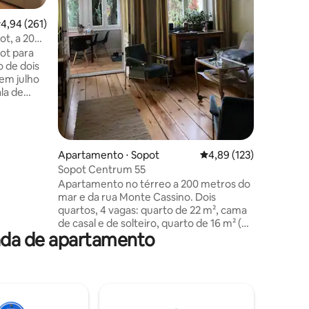
refeiçõe
uma esta
,94 de uma avaliação média de 5, 261 avaliações
4,94 (261)
quentes.
t, a 200
quartos 
ot para
privacida
 de dois
um dia n
em julho
chuveiro 
la de
necessár
jantar, uma
uveiro no
 vestiário
ena
ções
Apartamento ⋅ Sopot
4,89 de uma avaliação 
4,89 (123)
lojas e
Sopot Centrum 55
 A praia
Apartamento no térreo a 200 metros do
os. A
mar e da rua Monte Cassino. Dois
nte
quartos, 4 vagas: quarto de 22 m², cama
de casal e de solteiro, quarto de 16 m² (de
ada de apartamento
passagem), sofá-cama, TV. Em um
cômodo separado, uma varanda grande
e iluminada com cozinha equipada (lava-
louças, máquina de lavar roupa,
geladeira, placa de indução). Banheiro
com box de chuveiro. Wi-Fi gratuito.