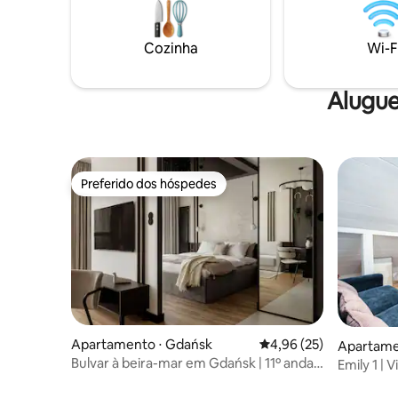
rozkładanym fotele
dokonanie
dokładne 
Cozinha
Wi-F
Alugue
Preferido dos hóspedes
Preferido dos hóspedes
Apartamento ⋅ Gdańsk
4,96 de uma avaliação 
4,96 (25)
Apartame
Bulvar à beira-mar em Gdańsk | 11º andar
Emily 1 | 
| Estacionamento
condicion