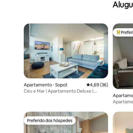
Alugu
Prefe
Entre os
Apartamento ⋅ Sopot
4,69 de uma avaliação 
4,69 (36)
Céu e Mar | Apartamento Deluxe |
Apartame
Terraço no terraço
Apartame
Preferido dos hóspedes
Preferido dos hóspedes