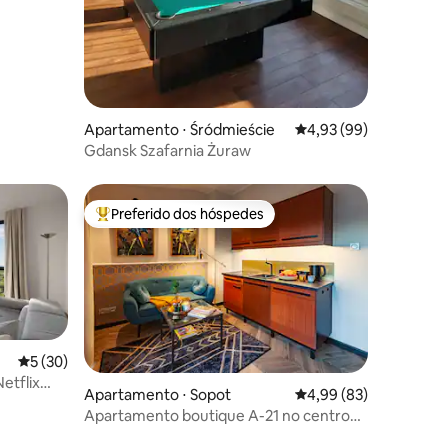
Apartamento ⋅ Śródmieście
4,93 de uma avaliação
4,93 (99)
Gdansk Szafarnia Żuraw
Preferido dos hóspedes
os hóspedes
Entre os melhores preferidos dos hóspedes
5 de uma avaliação média de 5, 30 avaliações
5 (30)
etflix
ções
Apartamento ⋅ Sopot
4,99 de uma avaliação
4,99 (83)
Apartamento boutique A-21 no centro
de Sopot