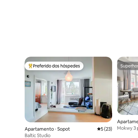
Preferido dos hóspedes
Superho
Entre os melhores preferidos dos hóspedes
Superho
Apartame
Mokwy 3 
Apartamento ⋅ Sopot
5 de uma avaliação 
5 (23)
Baltic Studio