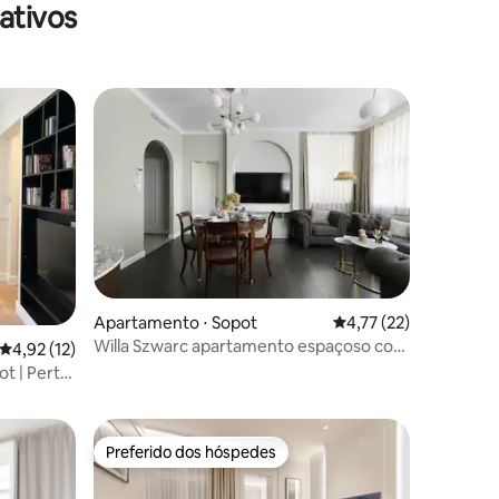
ativos
Apartamento ⋅ Sopot
4,77 de uma avaliação
4,77 (22)
Willa Szwarc apartamento espaçoso com
4,92 de uma avaliação média de 5, 12 avaliações
4,92 (12)
ções
jacuzzi
t | Perto
Preferido dos hóspedes
Preferido dos hóspedes