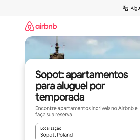
Pular
Algu
para
o
conteúdo
Sopot: apartamentos
para aluguel por
temporada
Encontre apartamentos incríveis no Airbnb e
faça sua reserva
Localização
Quando os resultados estiverem disponíveis, expl