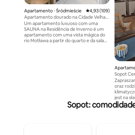
Apartamento ⋅ Śródmieście
4,93 de uma avaliação m
4,93 (109)
Apartamento dourado na Cidade Velha
com SAUNA
Um apartamento luxuoso com uma
SAUNA na Residência de Inverno é um
apartamento com uma vista mágica do
rio Motława a partir do quarto e da sala
de estar. Ele está localizado na recém-
construída Residência de Inverno, que
está localizada diretamente no Mercado
Maślany, a apenas 300 metros do
Apartame
Mercado Longo e da Cidade Velha de
Sop
Gdansk, com suas inúmeras
Zapraszamy pary, podróżując
oportunidades de lazer. O apartamento
oraz rodzi
é composto por uma SAUNA, um quarto,
klimatyc
uma grande sala de estar, uma cozinha
jest na sławnym deptaku, na poddaszu
totalmente equipada e um banheiro.
Sopot: comodidade
stylowej 100 letnie
Sopotu. Do plaży i mola jest ok. 10 minut
pieszo. Na
minut. Of
dwoma wy
życzenie