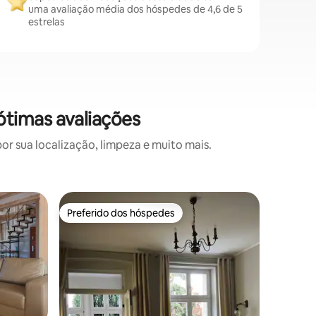
uma avaliação média dos hóspedes de 4,6 de 5
estrelas
timas avaliações
 sua localização, limpeza e muito mais.
Apartame
Preferido dos hóspedes
Superho
Preferido dos hóspedes
Superho
Exclusivo
min praia
O coraçã
grande s
totalmen
poltrona
relaxame
cria um 