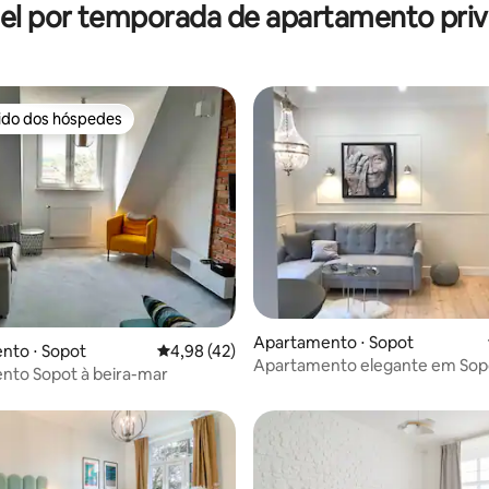
el por temporada de apartamento priv
rido dos hóspedes
 melhores preferidos dos hóspedes
média de 5, 36 avaliações
Apartamento ⋅ Sopot
nto ⋅ Sopot
4,98 de uma avaliação média de 5, 42 avalia
4,98 (42)
Apartamento elegante em Sopo
nto Sopot à beira-mar
da praia e do Pi