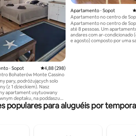
Apartamento ⋅ Sopot
4
édia de 5, 109 avaliações
Apartamento no centro de Sopo
metros da praia
Apartamento no centro de Sop
até 8 pessoas. Um apartamento
andares com ar-condicionado (
e agosto) composto por uma sa
estar com lareira, uma sala de 
cozinha e um banheiro com ch
primeiro andar, e 3 quartos, um
e um banheiro com uma pequ
nto ⋅ Sopot
4,88 de uma avaliação média de 5, 298 avalia
4,88 (298)
banheira no segundo andar. Há 
ot Centro Bohaterów Monte Cassino
restaurantes nas proximidades.
ych solo
pode ser alcançada em 5 minut
ny (z 1 dzieckiem). Nasz
estação ferroviária e a Rua Mo
zny apartament usytuowany
Cassino ficam a 10 minutos do
apartamento.
s populares para aluguéis por tempor
j kamienicy w sercu
 dworzec PKP, SKM ok. 5
erujemy przytulny salon z
godnymi łóżkami, które na
 Gości rozsuwamy oraz