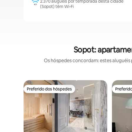
2.370 aluguéis por temporada desta cidade
(Sopot) têm Wi-Fi
Sopot: apartame
Os hóspedes concordam: estes aluguéis 
Preferido dos hóspedes
Preferid
Preferido dos hóspedes
Preferid