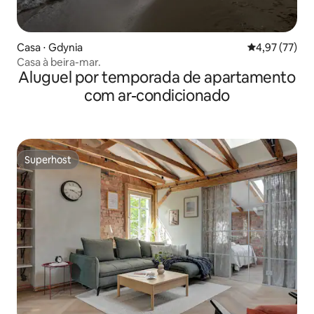
Casa ⋅ Gdynia
4,97 de uma a
4,97 (77)
Casa à beira-mar.
Aluguel por temporada de apartamento
com ar-condicionado
Superhost
Superhost