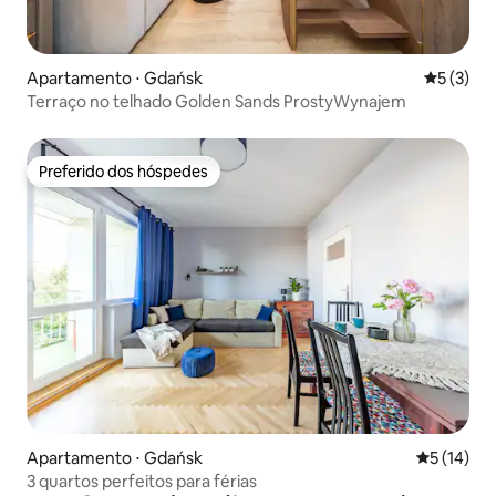
Apartamento ⋅ Gdańsk
5 de uma 
5 (3)
Terraço no telhado Golden Sands ProstyWynajem
Preferido dos hóspedes
Preferido dos hóspedes
Apartamento ⋅ Gdańsk
5 de uma a
5 (14)
3 quartos perfeitos para férias