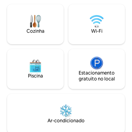
Wi-Fi, Netflix, TV
quarto tranquilo com uma cama de casal
estacionamento n
e uma cozinha totalmente equipada. O
monitorado ✔ Aca
banheiro tem um vaso sanitário
vapor, clube com bi
moderno com função de bidê, que
proporciona uma vantagem na higiene.
Cozinha
Wi-Fi
O piso de tábuas original foi exposto e
habilmente restaurado.
Estacionamento
Piscina
gratuito no local
Ar-condicionado