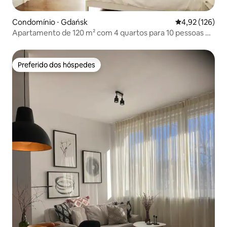
Condomínio ⋅ Gdańsk
4,92 de uma av
4,92 (126)
Apartamento de 120 m² com 4 quartos para 10 pessoas no
centro de Gdansk
Preferido dos hóspedes
Preferido dos hóspedes