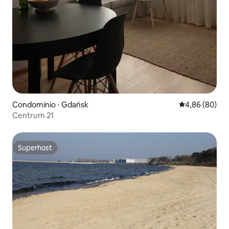
Condomínio ⋅ Gdańsk
4,86 de uma av
4,86 (80)
Centrum 21
Superhost
Superhost