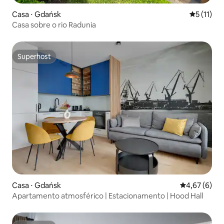
Casa ⋅ Gdańsk
5 de uma a
5 (11)
Casa sobre o rio Radunia
Superhost
Superhost
Casa ⋅ Gdańsk
4,67 de uma 
4,67 (6)
Apartamento atmosférico | Estacionamento | Hood Hall