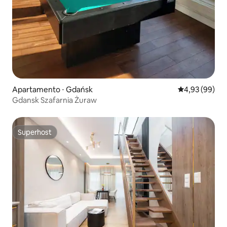
Apartamento ⋅ Gdańsk
4,93 de uma a
4,93 (99)
Gdansk Szafarnia Żuraw
Superhost
Superhost