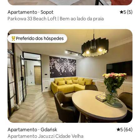
Apartamento ⋅ Sopot
5 de uma 
5 (5)
Parkowa 33 Beach Loft | Bem ao lado da praia
Preferido dos hóspedes
Entre os melhores preferidos dos hóspedes
Apartamento ⋅ Gdańsk
5 de uma a
5 (64)
Apartamento Jacuzzi Cidade Velha