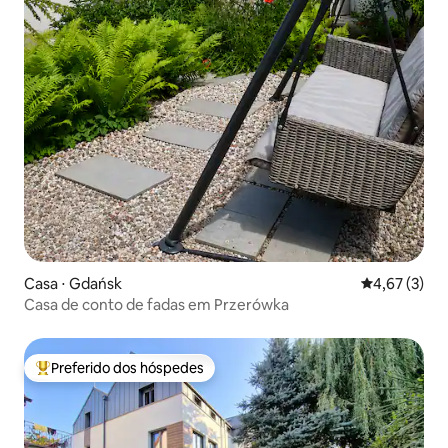
Casa ⋅ Gdańsk
4,67 de uma 
4,67 (3)
Casa de conto de fadas em Przerówka
Preferido dos hóspedes
Entre os melhores preferidos dos hóspedes