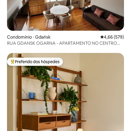
Condomínio ⋅ Gdańsk
4,66 de uma ava
4,66 (579)
RUA GDANSK OGARNA - APARTAMENTO NO CENTRO
HISTÓRICO PARA ALUGAR
Preferido dos hóspedes
Entre os melhores preferidos dos hóspedes