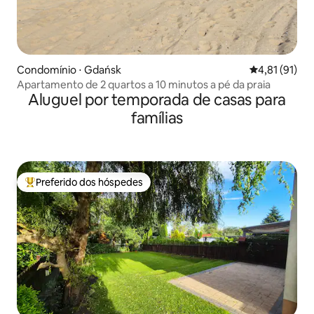
Condomínio ⋅ Gdańsk
4,81 de uma a
4,81 (91)
Apartamento de 2 quartos a 10 minutos a pé da praia
Aluguel por temporada de casas para
famílias
Preferido dos hóspedes
Entre os melhores preferidos dos hóspedes