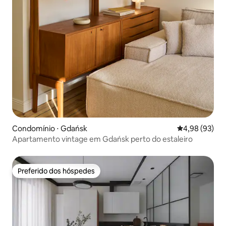
Condomínio ⋅ Gdańsk
4,98 de uma a
4,98 (93)
Apartamento vintage em Gdańsk perto do estaleiro
Preferido dos hóspedes
Preferido dos hóspedes