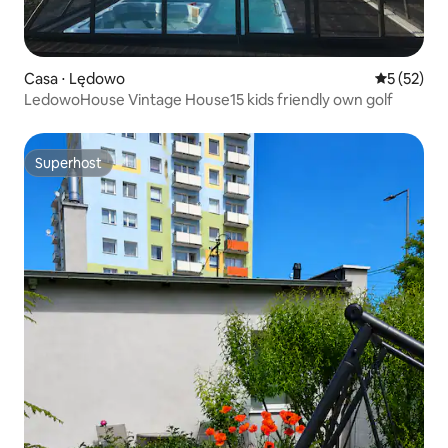
Casa ⋅ Lędowo
5 de uma a
5 (52)
LedowoHouse Vintage House15 kids friendly own golf
Superhost
Superhost