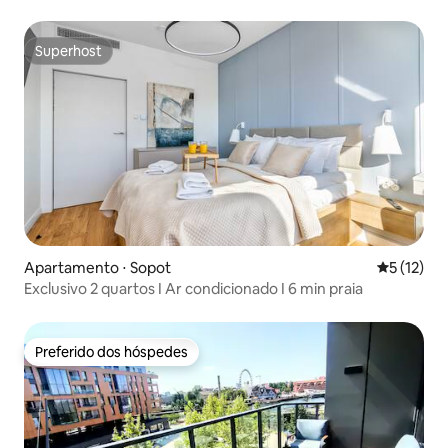
Superhost
Superhost
Apartamento ⋅ Sopot
5 de uma a
5 (12)
Exclusivo 2 quartos I Ar condicionado I 6 min praia
Preferido dos hóspedes
Preferido dos hóspedes