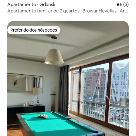
Apartamento ⋅ Gdańsk
5 de uma 
5 (3)
Apartamento familiar de 2 quartos | Browar Hevelius | Ar-
condicionado
Preferido dos hóspedes
Preferido dos hóspedes