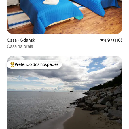
Casa ⋅ Gdańsk
4,97 de uma av
4,97 (116)
Casa na praia
Preferido dos hóspedes
Entre os melhores preferidos dos hóspedes