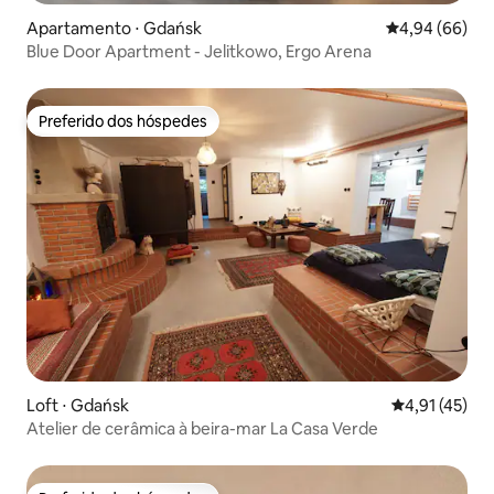
Apartamento ⋅ Gdańsk
4,94 de uma av
4,94 (66)
Blue Door Apartment - Jelitkowo, Ergo Arena
Preferido dos hóspedes
Preferido dos hóspedes
Loft ⋅ Gdańsk
4,91 de uma a
4,91 (45)
Atelier de cerâmica à beira-mar La Casa Verde