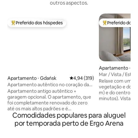
outros aspectos.
Preferido dos hóspedes
Preferido dos 
Entre os melhores preferidos dos hóspedes
Entre os melhore
Apartamento ⋅ G
Mar / Vista / Esta
Apartamento ⋅ Gdańsk
4,94 de uma avaliação média de 
4,94 (319)
/Klima Sauna+Giná
Relaxe com uma v
Apartamento autêntico no coração da
vegetação e do ma
cidade velha
Apartamento antigo autêntico +
m) e do centro de
garagem opcional. O apartamento, que
minutos). Vista ✔ única ✔ Localização
foi completamente renovado do zero
excelente ✔ Dois 
até os mais altos padrões e é
sofá-cama ✔ Cozi
Comodidades populares para aluguel
exclusivamente alugado para hóspedes
equipada para 6 p
do Airbnb, está perfeitamente
panelas, talheres,
por temporada perto de Ergo Arena
localizado na Rua Ogarna. O
de lavar louça, má
apartamento é composto por uma sala
etc. Lounge ✔ co
de estar ensolarada com sofá dobrável,