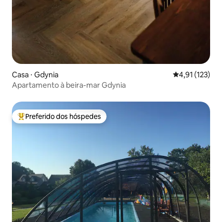
Casa ⋅ Gdynia
4,91 de uma av
4,91 (123)
Apartamento à beira-mar Gdynia
Preferido dos hóspedes
Entre os melhores preferidos dos hóspedes