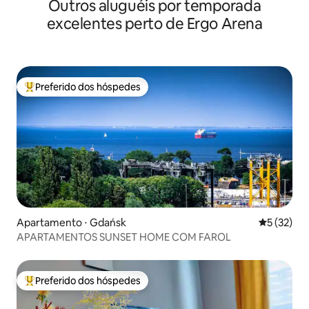
Outros aluguéis por temporada
excelentes perto de Ergo Arena
Preferido dos hóspedes
Entre os melhores preferidos dos hóspedes
Apartamento ⋅ Gdańsk
5 de uma a
5 (32)
APARTAMENTOS SUNSET HOME COM FAROL
Preferido dos hóspedes
Entre os melhores preferidos dos hóspedes