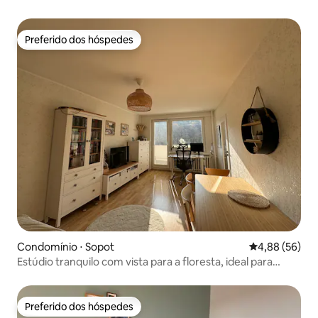
Preferido dos hóspedes
Preferido dos hóspedes
Condomínio ⋅ Sopot
4,88 de uma a
4,88 (56)
Estúdio tranquilo com vista para a floresta, ideal para
trabalho remoto
Preferido dos hóspedes
Preferido dos hóspedes