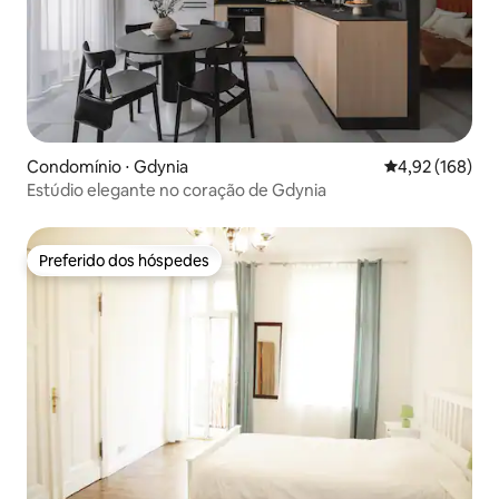
Condomínio ⋅ Gdynia
4,92 de uma av
4,92 (168)
Estúdio elegante no coração de Gdynia
Preferido dos hóspedes
Preferido dos hóspedes