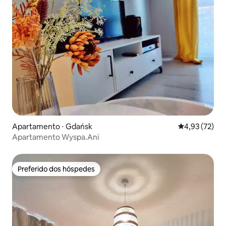
Apartamento ⋅ Gdańsk
4,93 de uma a
4,93 (72)
Apartamento Wyspa.Ani
Preferido dos hóspedes
Preferido dos hóspedes