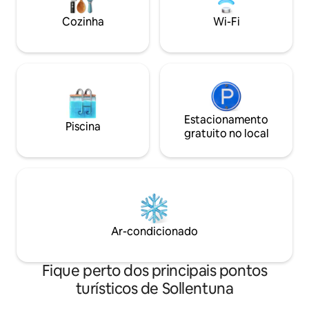
Parque infantil, campo de futebol e
ponto de ônibus do lado de fora, estação
Cozinha
Wi-Fi
de trem suburbano a cerca de 10
minutos a pé. 10% de desconto para
estadias de uma semana ou mais.
Estacionamento
Piscina
gratuito no local
Ar-condicionado
Fique perto dos principais pontos
turísticos de Sollentuna