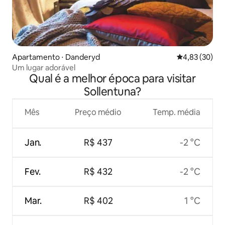
Apartamento ⋅ Danderyd
4,83 de uma a
4,83 (30)
Um lugar adorável
Qual é a melhor época para visitar
Sollentuna?
Mês
Preço médio
Temp. média
Jan.
R$ 437
-2 °C
Fev.
R$ 432
-2 °C
Mar.
R$ 402
1 °C