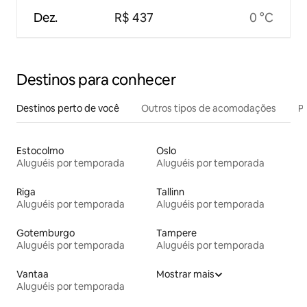
Dez.
R$ 437
0 °C
Destinos para conhecer
Destinos perto de você
Outros tipos de acomodações
Pr
Estocolmo
Oslo
Aluguéis por temporada
Aluguéis por temporada
Riga
Tallinn
Aluguéis por temporada
Aluguéis por temporada
Gotemburgo
Tampere
Aluguéis por temporada
Aluguéis por temporada
Vantaa
Mostrar mais
Aluguéis por temporada