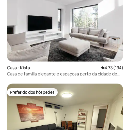
Casa ⋅ Kista
4,73 de uma av
4,73 (134)
Casa de família elegante e espaçosa perto da cidade de
Estocolmo
Preferido dos hóspedes
Preferido dos hóspedes