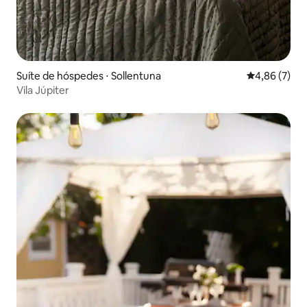
Suíte de hóspedes ⋅ Sollentuna
4,86 de uma 
4,86 (7)
Vila Júpiter