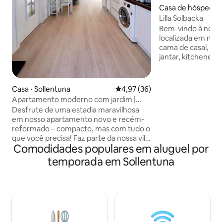
Casa de hóspedes 
Lilla Solbacka
Bem-vindo à noss
localizada em nos
cama de casal, so
jantar, kitchenett
micro-ondas, banh
máquina de lavar.
crianças, com tra
Casa ⋅ Sollentuna
4,97 de uma avaliação média de
4,97 (36)
brinquedos, balanços. Vivem
Apartamento moderno com jardim |
minutos da estaçã
Estacionamento gratuito
Desfrute de uma estadia maravilhosa
com trens diretos 
em nosso apartamento novo e recém-
Scandinavia, Stra
reformado – compacto, mas com tudo o
Estocolmo. A uma curta distância de
que você precisa! Faz parte da nossa vila,
várias mercearias,
Comodidades populares em aluguel por
mas tem uma entrada privativa. Inclui
farmácias. 10 minu
cozinha totalmente equipada, banheiro
temporada em Sollentuna
natural de Järvaf
novo, quarto com cama de 140 cm e sala
com ovelhas, porco
de estar com sofá-cama de 140 cm. Uma
galinhas e cavalos
cama dobrável de 190 × 80 cm está
disponível mediante solicitação. Pátio
com churrasqueira disponível.
Estacionamento gratuito no local.