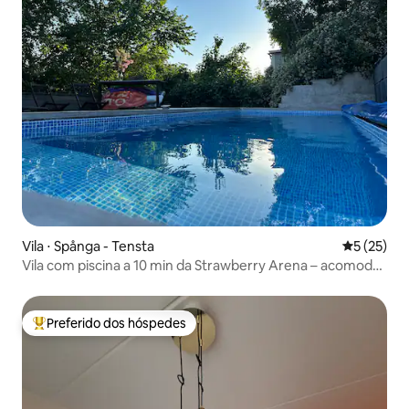
Vila ⋅ Spånga - Tensta
5 de uma a
5 (25)
Vila com piscina a 10 min da Strawberry Arena – acomoda
6 pessoas
Preferido dos hóspedes
Entre os melhores preferidos dos hóspedes