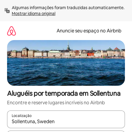
Pular
Algumas informações foram traduzidas automaticamente. 
para
Mostrar idioma original
o
conteúdo
Anuncie seu espaço no Airbnb
Aluguéis por temporada em Sollentuna
Encontre e reserve lugares incríveis no Airbnb
Localização
Quando os resultados estiverem disponíveis, explore-os usando