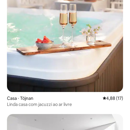
Casa ⋅ Töjnan
4,88 de uma a
4,88 (17)
Linda casa com jacuzzi ao ar livre