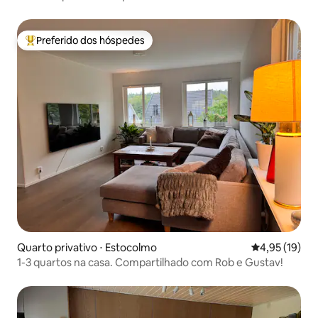
Preferido dos hóspedes
Entre os melhores preferidos dos hóspedes
Quarto privativo ⋅ Estocolmo
4,95 de uma a
4,95 (19)
1-3 quartos na casa. Compartilhado com Rob e Gustav!