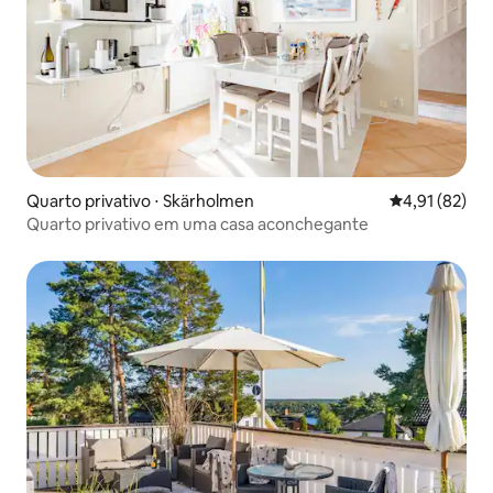
Quarto privativo ⋅ Skärholmen
4,91 de uma a
4,91 (82)
Quarto privativo em uma casa aconchegante