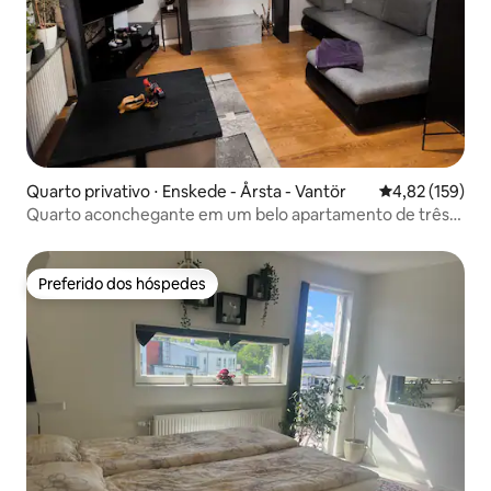
Quarto privativo ⋅ Enskede - Årsta - Vantör
4,82 de uma av
4,82 (159)
Quarto aconchegante em um belo apartamento de três
quartos/ Castelo de Örby
Preferido dos hóspedes
Preferido dos hóspedes