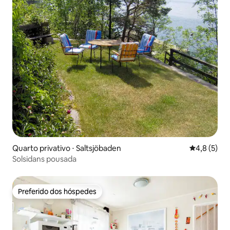
Quarto privativo ⋅ Saltsjöbaden
4,8 de uma 
4,8 (5)
Solsidans pousada
Preferido dos hóspedes
Preferido dos hóspedes