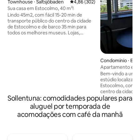
Townhouse ⋅ Saltsjöbaden
4,86 de uma avaliação média de 
4,86 (302)
Sua casa em Estocolmo, 40 m²!
Lindo 45m2, com fácil 15-20 min de
transporte público do centro da cidade
de Estocolmo e de barco 35 min para
todos os melhores museus. Lojas,
restaurantes, cafés e grandes reservas
naturais ao virar da esquina. Também
inclui: - roupa de cama de luxo e camas
confortáveis. - Produtos de higiene
Condomínio ⋅ Est
ecológicos no banheiro. - Ar
Apartamento estú
condicionado. - Estacionamento -
vista em Estocolm
Bem-vindo a um a
Pequeno pátio privativo com acesso
estúdio localizado
direto -Sem fogão Sob demanda com
Estocolmo, com um
taxa: -Café da manhã -Garagem -
centro da cidade 
Fogão/Airfryer -Sauna externa a lenha
Sollentuna: comodidades populares para
apartamento fica
privativa - Piscina de spa -Trilhas guiadas
apartamento tamb
-Churrasqueira pequena -Kayakomat -
aluguel por temporada de
privativa. Demora cerca de 10 a 15
Quarto extra
acomodações com café da manhã
minutos para cheg
Estocolmo, por tr
ônibus, barco ou 
apartamento fica 
barcos que perco