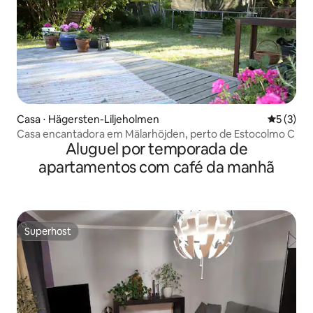
Casa ⋅ Hägersten-Liljeholmen
5 de uma 
5 (3)
Casa encantadora em Mälarhöjden, perto de Estocolmo C
Aluguel por temporada de
apartamentos com café da manhã
Superhost
Superhost