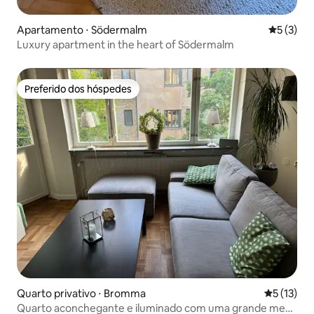
Apartamento ⋅ Södermalm
5 de uma 
5 (3)
Luxury apartment in the heart of Södermalm
Preferido dos hóspedes
Preferido dos hóspedes
Quarto privativo ⋅ Bromma
5 de uma a
5 (13)
Quarto aconchegante e iluminado com uma grande mesa