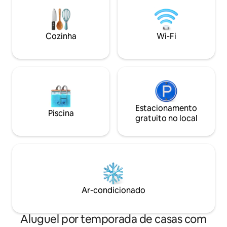
arquipélago de Est
passeios turísticos. Área agradável
segura com um mo
Cozinha
Wi-Fi
redor. Bem-vind
Estacionamento
Piscina
gratuito no local
Ar-condicionado
Aluguel por temporada de casas com