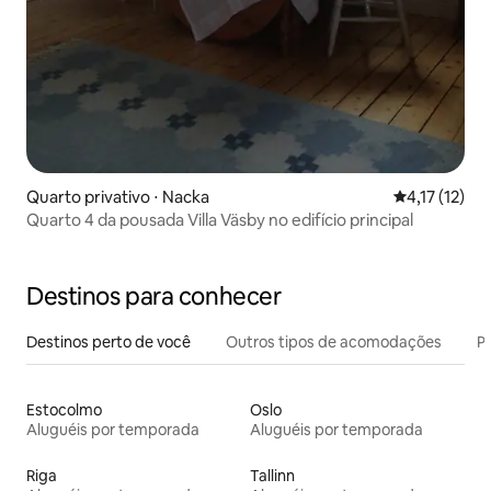
Quarto privativo ⋅ Nacka
4,17 de uma a
4,17 (12)
Quarto 4 da pousada Villa Väsby no edifício principal
Destinos para conhecer
Destinos perto de você
Outros tipos de acomodações
Pr
Estocolmo
Oslo
Aluguéis por temporada
Aluguéis por temporada
Riga
Tallinn