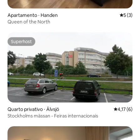
Apartamento ⋅ Handen
5 de uma 
5 (3)
Queen of the North
Superhost
Superhost
Quarto privativo ⋅ Älvsjö
4,17 de uma 
4,17 (6)
Stockholms mässan - Feiras internacionais