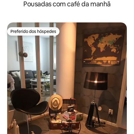
Pousadas com café da manhã
de trabalho e tema de golfe
Preferido dos hóspedes
Preferido dos hóspedes