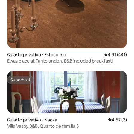
Quarto privativo ⋅ Estocolmo
4,91 de uma av
4,91 (441)
Ewas place at Tantolunden, B&B included breakfast!
Superhost
Superhost
Quarto privativo ⋅ Nacka
4,67 de uma 
4,67 (3)
Villa Vasby B&B, Quarto de família 5