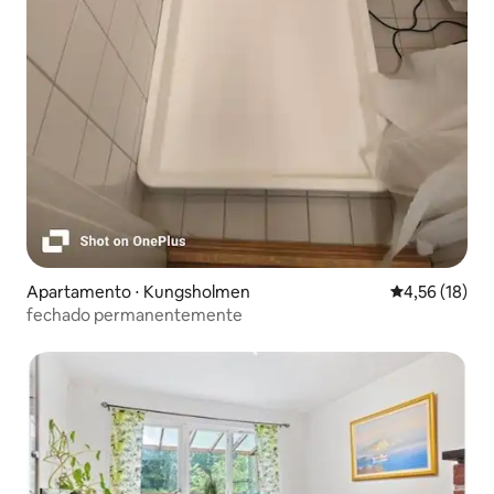
Apartamento ⋅ Kungsholmen
4,56 de uma a
4,56 (18)
fechado permanentemente