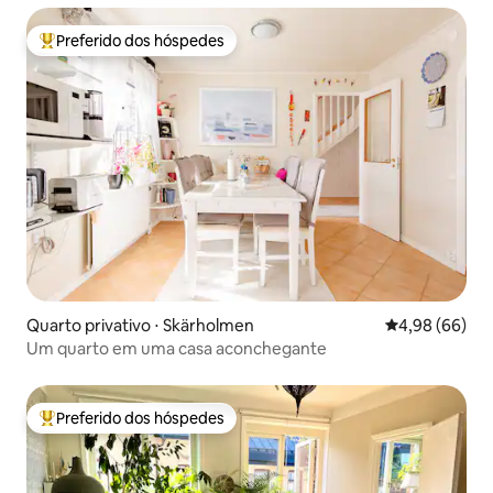
Preferido dos hóspedes
Entre os melhores preferidos dos hóspedes
Quarto privativo ⋅ Skärholmen
4,98 de uma av
4,98 (66)
Um quarto em uma casa aconchegante
Preferido dos hóspedes
Entre os melhores preferidos dos hóspedes