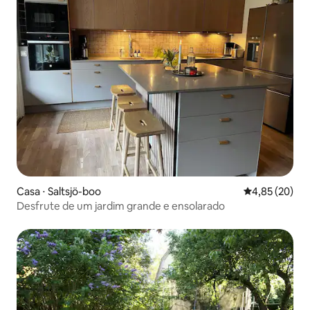
Casa ⋅ Saltsjö-boo
4,85 de uma a
4,85 (20)
Desfrute de um jardim grande e ensolarado