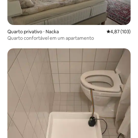
Quarto privativo ⋅ Nacka
4,87 de uma av
4,87 (103)
Quarto confortável em um apartamento