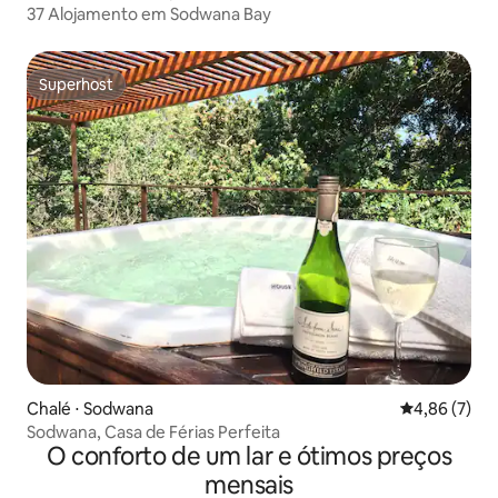
37 Alojamento em Sodwana Bay
Superhost
Superhost
Chalé ⋅ Sodwana
4,86 de uma 
4,86 (7)
Sodwana, Casa de Férias Perfeita
O conforto de um lar e ótimos preços
mensais