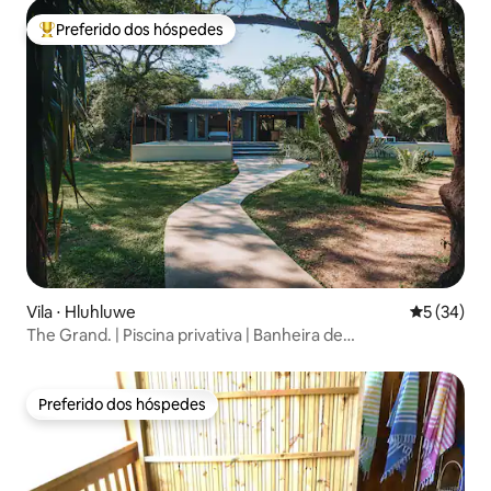
Preferido dos hóspedes
Entre os melhores preferidos dos hóspedes
Vila ⋅ Hluhluwe
5 de uma a
5 (34)
The Grand. | Piscina privativa | Banheira de
hidromassagem | Vida selvagem |
Preferido dos hóspedes
Preferido dos hóspedes