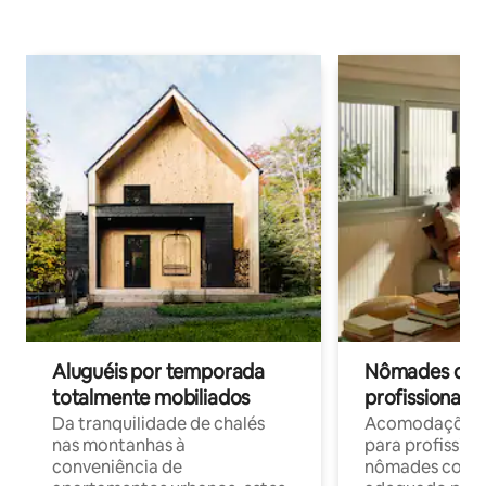
Aluguéis por temporada
Nômades digit
totalmente mobiliados
profissionais 
Da tranquilidade de chalés
Acomodações c
nas montanhas à
para profission
conveniência de
nômades com W