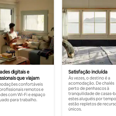
des digitais e
Satisfação incluída
ssionais que viajam
Às vezes, o destino é a
acomodação. De chalés
odações confortáveis
perto de penhascos à
profissionais remotos e
tranquilidade de casas-b
des com Wi-Fi e espaço
estes aluguéis por temp
ado para trabalho.
estão repletos de recurs
únicos.