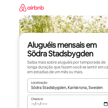
Pular
para
o
conteúdo
Aluguéis mensais em
Södra Stadsbygden
Saiba mais sobre aluguéis por temporada de
longa duração que fazem você se sentir em c
em estadias de um mês ou mais.
Localização
Quando os resultados estiverem disponíveis, expl
Check-in