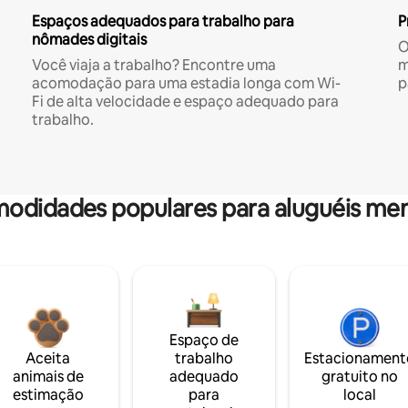
Espaços adequados para trabalho para
P
nômades digitais
O
Você viaja a trabalho? Encontre uma
m
acomodação para uma estadia longa com Wi-
p
Fi de alta velocidade e espaço adequado para
trabalho.
odidades populares para aluguéis men
Espaço de
Aceita
trabalho
Estacionament
animais de
adequado
gratuito no
estimação
para
local