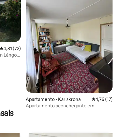
ções
4,81 de uma avaliação média de 5, 72 avaliações
4,81 (72)
m Långö,
Apartamento ⋅ Karlskrona
4,76 de uma avaliação
4,76 (17)
Apartamento aconchegante em
sais
Karlskrona