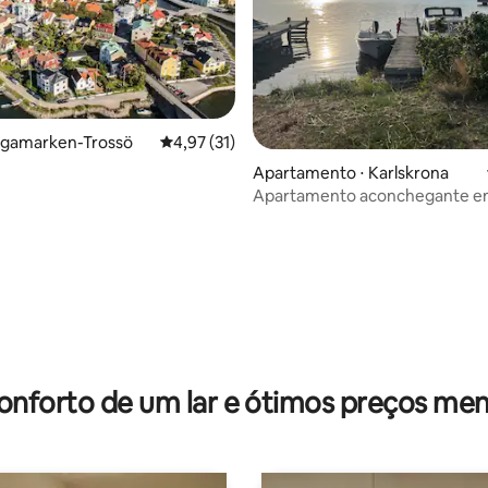
algamarken-Trossö
4,97 de uma avaliação média de 5, 31 avalia
4,97 (31)
n
Apartamento ⋅ Karlskrona
Apartamento aconchegante e
com pé direito baixo de 210 cm.
média de 5, 66 avaliações
onforto de um lar e ótimos preços men