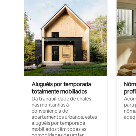
Aluguéis por temporada
Nôma
totalmente mobiliados
profi
Da tranquilidade de chalés
Acom
nas montanhas à
para 
conveniência de
nôma
apartamentos urbanos, estes
adequ
aluguéis por temporada
mobiliados têm todas as
comodidades de um lar.