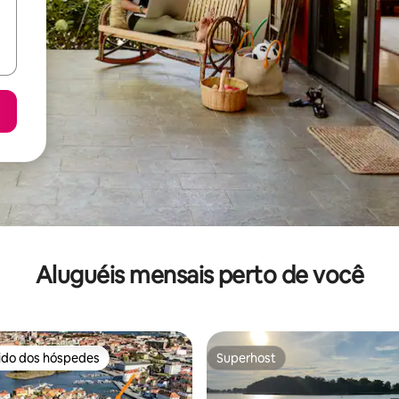
Aluguéis mensais perto de você
rido dos hóspedes
Superhost
 melhores preferidos dos hóspedes
Superhost