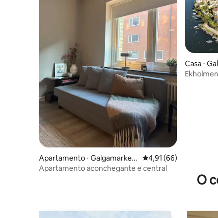
Casa ⋅ G
Ekholme
Apartamento ⋅ Galgamarken
4,91 de uma avaliação 
4,91 (66)
-Trossö
Apartamento aconchegante e central
O c