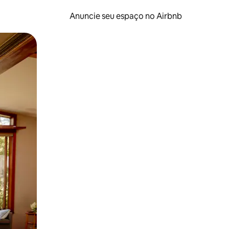
Anuncie seu espaço no Airbnb
 deslizando o dedo na tela.