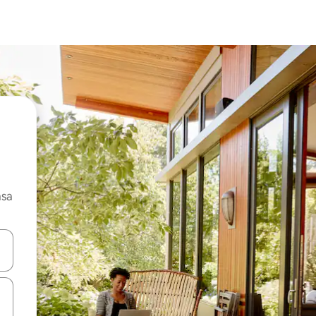
asa
ore-os usando as seta para cima e para baixo do teclado ou tocando e