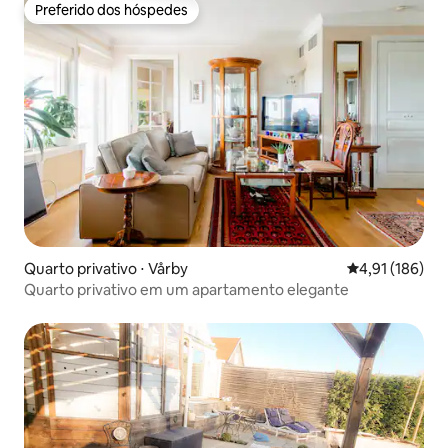
Preferido dos hóspedes
Preferido dos hóspedes
Quarto privativo ⋅ Vårby
4,91 de uma av
4,91 (186)
Quarto privativo em um apartamento elegante