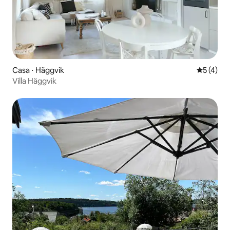
Casa ⋅ Häggvik
5 de uma 
5 (4)
Villa Häggvik