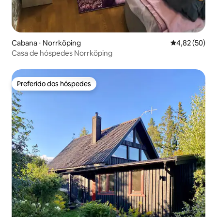
Cabana ⋅ Norrköping
4,82 de uma a
4,82 (50)
Casa de hóspedes Norrköping
Preferido dos hóspedes
Preferido dos hóspedes