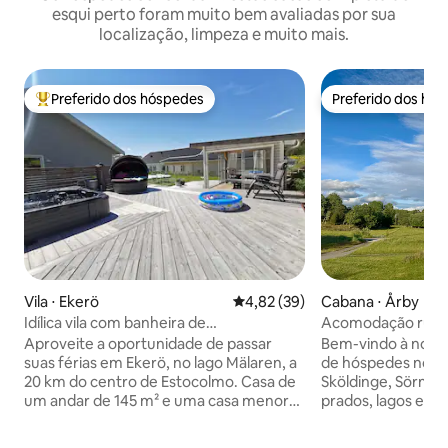
esqui perto foram muito bem avaliadas por sua
localização, limpeza e muito mais.
Preferido dos hóspedes
Preferido dos hó
Entre os melhores preferidos dos hóspedes
Preferido dos hó
Vila ⋅ Ekerö
4,82 de uma avaliação média de
4,82 (39)
Cabana ⋅ Årby
Idílica vila com banheira de
Acomodação rural
hidromassagem na pitoresca Ekerö
pitoresca Sköldin
Aproveite a oportunidade de passar
Bem-vindo à noss
suas férias em Ekerö, no lago Mälaren, a
de hóspedes no c
20 km do centro de Estocolmo. Casa de
Sköldinge, Sörmla
um andar de 145 m² e uma casa menor
prados, lagos e v
de 25 m² na área de Skomakartorp.
lugar para você qu
Grandes áreas comuns, tanto internas
natureza e simples