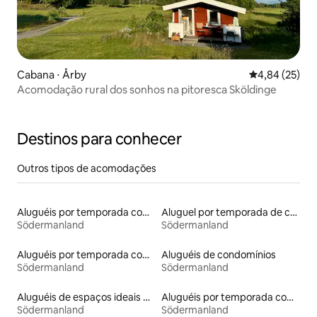
Cabana ⋅ Årby
4,84 de uma a
4,84 (25)
Acomodação rural dos sonhos na pitoresca Sköldinge
Destinos para conhecer
Outros tipos de acomodações
Aluguéis por temporada com sauna
Aluguel por temporada de casas de hóspedes
Södermanland
Södermanland
Aluguéis por temporada com café da manhã
Aluguéis de condomínios
Södermanland
Södermanland
Aluguéis de espaços ideais para famílias
Aluguéis por temporada com acesso ao lago
Södermanland
Södermanland