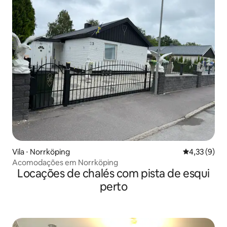
Vila ⋅ Norrköping
4,33 de uma 
4,33 (9)
Acomodações em Norrköping
Locações de chalés com pista de esqui
perto