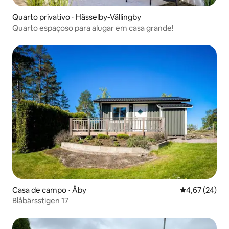
Quarto privativo ⋅ Hässelby-Vällingby
Quarto espaçoso para alugar em casa grande!
Casa de campo ⋅ Åby
4,67 de uma a
4,67 (24)
Blåbärsstigen 17