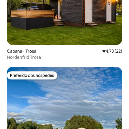
Cabana ⋅ Trosa
4,73 de uma a
4,73 (22)
Nordenfrid Trosa
Preferido dos hóspedes
Preferido dos hóspedes