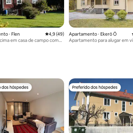
to ⋅ Flen
4,9 de uma avaliação média de 5, 49 avalia
4,9 (49)
Apartamento ⋅ Ekerö Ö
 cima em casa de campo com
Apartamento para alugar em vi
média de 5, 45 avaliações
icas
estilo antigo
o dos hóspedes
Preferido dos hóspedes
o dos hóspedes
Preferido dos hóspedes