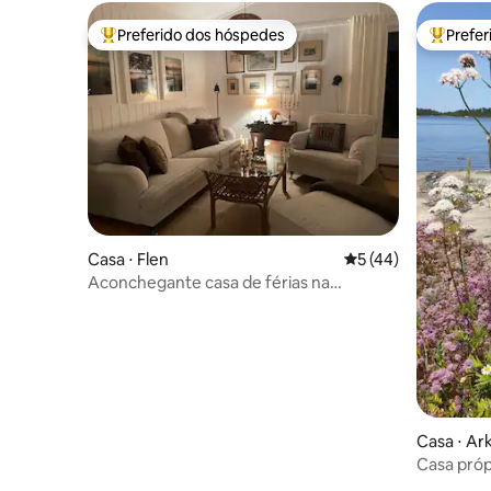
Preferido dos hóspedes
Prefe
Entre os melhores preferidos dos hóspedes
Entre os
Casa ⋅ Flen
5 de uma avaliação 
5 (44)
Aconchegante casa de férias na
pitoresca Orrhammar
Casa ⋅ Ar
Casa próp
arquipéla