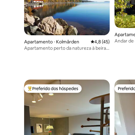
Apartamen
Andar de
Apartamento ⋅ Kolmården
4,8 de uma avaliação 
4,8 (45)
vistas idíl
Apartamento perto da natureza à beira-
mar
Preferido dos hóspedes
Preferid
Entre os melhores preferidos dos hóspedes
Preferid