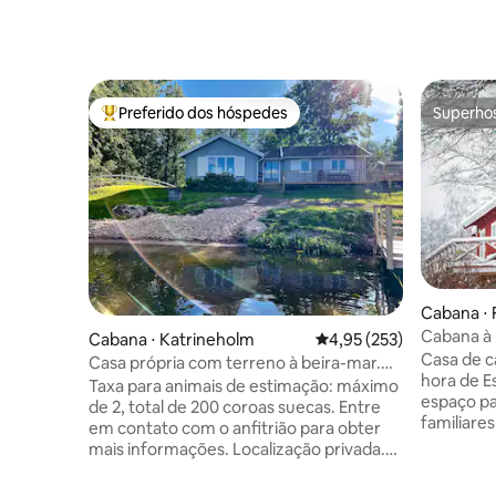
Preferido dos hóspedes
Superho
Entre os melhores preferidos dos hóspedes
Superho
Cabana ⋅ 
Cabana à 
Cabana ⋅ Katrineholm
4,95 de uma avaliação m
4,95 (253)
banho e q
Casa de c
Casa própria com terreno à beira-mar.
hora de E
Localização privada. Acomodação única
Taxa para animais de estimação: máximo
espaço pa
de 2, total de 200 coroas suecas. Entre
familiares. A aconchegante Sjöstugan
em contato com o anfitrião para obter
recentem
mais informações. Localização privada.
planta ab
Terreno à beira do lago. Praia privativa.
espaçosa 
Barco a remo + eletricidade incluídos.