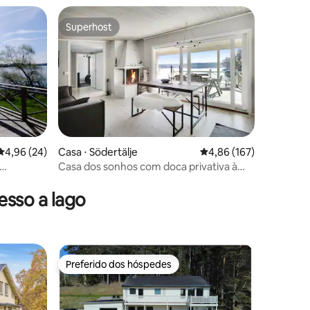
Superhost
Superhost
ções
4,96 de uma avaliação média de 5, 24 avaliações
4,96 (24)
Casa ⋅ Södertälje
4,86 de uma avaliação 
4,86 (167)
Casa dos sonhos com doca privativa à
beira-mar
sso a lago
Preferido dos hóspedes
Preferido dos hóspedes