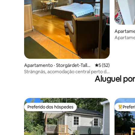
Apartame
Apartame
reformado
Apartamento ⋅ Storgärdet-Tallås
5 de uma avaliação 
5 (52)
en-Tosterö
Strängnäs, acomodação central perto do
Aluguel po
lago
Preferido dos hóspedes
Prefe
Preferido dos hóspedes
Entre os