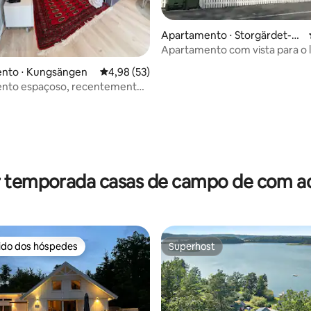
Apartamento ⋅ Storgärdet-Ta
llåsen-Tosterö
Apartamento com vista para o 
nto ⋅ Kungsängen
4,98 de uma avaliação média de 5, 53 avalia
4,98 (53)
nto espaçoso, recentemente
, com proximidade a tudo.
média de 5, 52 avaliações
r temporada casas de campo de com ac
rido dos hóspedes
Superhost
 melhores preferidos dos hóspedes
Superhost