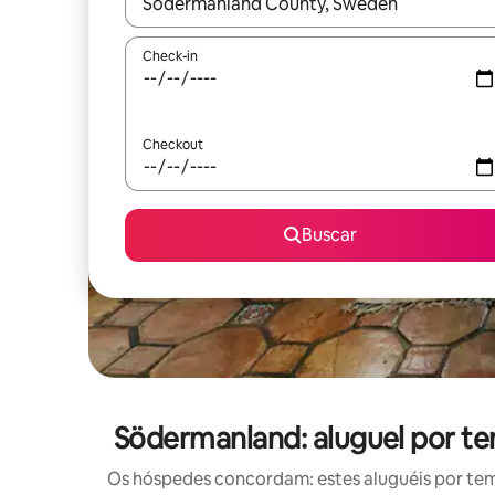
Quando os resultados estiverem disponíveis, expl
Check-in
Checkout
Buscar
Södermanland: aluguel por t
Os hóspedes concordam: estes aluguéis por te