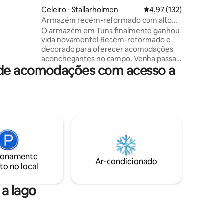
Celeiro ⋅ Stallarholmen
4,97 de uma avaliação 
4,97 (132)
fa)
Armazém recém-reformado com alto
casa
fator aconchego.
O armazém em Tuna finalmente ganhou
rada e
vida novamente! Recém-reformado e
decorado para oferecer acomodações
aconchegantes no campo. Venha passar
 de acomodações com acesso a
um fim de semana prolongado com
amigos, cozinhe na ilha da cozinha ou
reserve um jantar privado na "Casa da
Fazenda". É um belo ambiente, onde
você pode caminhar, andar de bicicleta
ou nadar no lago Mälaren. O Magasinet
está separado da residência do anfitrião,
com sua própria entrada. Venha e
desfrute de paz e tranquilidade, ou visite
todos os pontos turísticos emocionantes
ionamento
Ar-condicionado
em Mariefred ou Strängnäs.
to no local
a lago