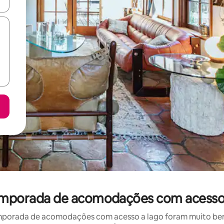
ore-os usando as seta para cima e para baixo do teclado ou tocando e
emporada de acomodações com acesso 
mporada de acomodações com acesso a lago foram muito bem a