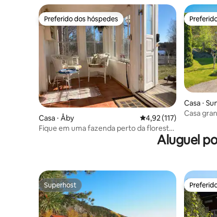
Preferido dos hóspedes
Preferid
Preferido dos hóspedes
Preferid
Casa ⋅ S
Casa gran
Casa ⋅ Åby
4,92 de uma avaliação m
4,92 (117)
Fique em uma fazenda perto da floresta
Aluguel p
e do lago.
Superhost
Preferid
Superhost
Preferid