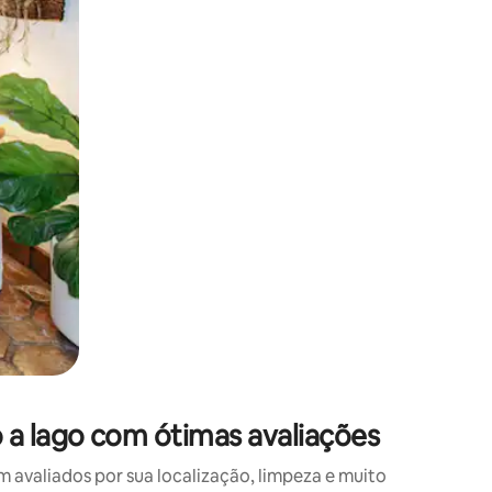
 deslizando o dedo na tela.
a lago com ótimas avaliações
valiados por sua localização, limpeza e muito