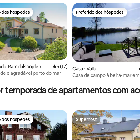
o dos hóspedes
Preferido dos hóspedes
o dos hóspedes
Preferido dos hóspedes
unda-Ramdalshöjden
5 de uma avaliação média de 5, 17 avalia
5 (17)
Casa ⋅ Valla
de e agradável perto do mar
Casa de campo à beira-mar em
édia de 5, 117 avaliações
Långhalsen
or temporada de apartamentos com ace
o dos hóspedes
Superhost
o dos hóspedes
Superhost