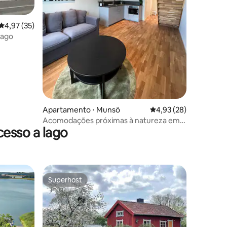
4,97 de uma avaliação média de 5, 35 avaliações
4,97 (35)
lago
ções
Apartamento ⋅ Munsö
4,93 de uma avaliação
4,93 (28)
Acomodações próximas à natureza em
esso a lago
um ambiente único. Apartamento verde
Superhost
Superhost