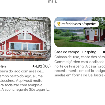
mais.
st
Preferido dos hóspedes
st
Entre os melhores preferidos d
Casa de campo ⋅ Finspång
4
Cabana de luxo, canto dos páss
natureza encantadora
Gammelgården está localizada 
norte de Finspång. A casa foi construída
Flen
4,92 de uma avaliação média de 5, 106 avalia
4,92 (106)
recentemente em estilo antig
beira do lago com área de
édia de 5, 253 avaliações
janelas em forma de lua, lustre 
uadra de tênis
ampo perto do lago, a uma
e roupas de cama luxuosas. Vista para o
stocolmo. Aqui você muito
lago e acesso ao Bysjön, temo
ra socializar com amigos e
pequeno barco a remo para os
 foi
hóspedes. Aluguel de bicicletas para
ente renovada, com uma
passeios maravilhosos e alugue
erta entre a cozinha e a
de golfe. Finspång tem um cam
sala de estar. Aqui você tem o