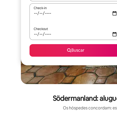
Check-in
Checkout
Buscar
Södermanland: alugu
Os hóspedes concordam: est