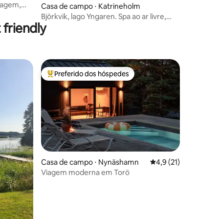
vagem,
Casa de campo ⋅ Katrineholm
Björkvik, lago Yngaren. Spa ao ar livre,
friendly
lareira.
Preferido dos hóspedes
Entre os melhores preferidos dos hóspedes
Casa de campo ⋅ Nynäshamn
4,9 de uma avaliação
4,9 (21)
Viagem moderna em Torö
ções