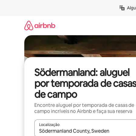
Pular
Algu
para
o
conteúdo
Södermanland: aluguel
por temporada de casa
de campo
Encontre aluguel por temporada de casas de
campo incríveis no Airbnb e faça sua reserva
Localização
Quando os resultados estiverem disponíveis, expl