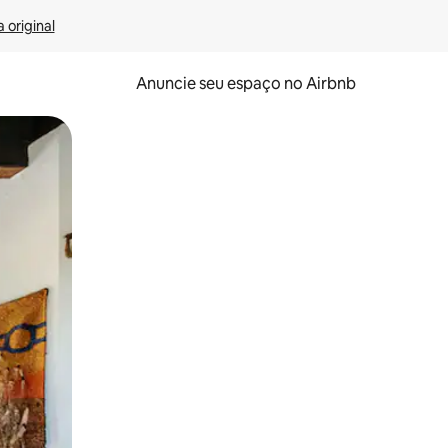
 original
Anuncie seu espaço no Airbnb
 deslizando o dedo na tela.