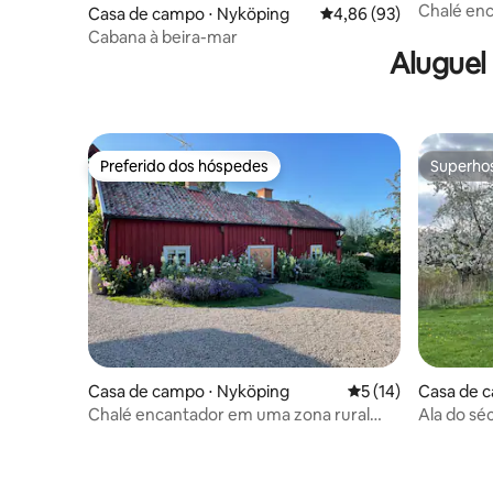
Chalé enc
Casa de campo ⋅ Nyköping
4,86 de uma avaliação 
4,86 (93)
Södertälj
Cabana à beira-mar
Aluguel
Preferido dos hóspedes
Superho
Preferido dos hóspedes
Superho
Casa de campo ⋅ Nyköping
5 de uma avaliação 
5 (14)
Casa de 
Chalé encantador em uma zona rural
Ala do séc
idílica.
com cais 