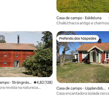
Casa de campo ⋅ Eskilstuna
Chalé/chacra antigo e charmo
vista para o lago
st
Preferido dos hóspedes
st
Preferido dos hóspedes
ampo ⋅ Strängnäs
4,82 de uma avaliação média de 5, 128 avalia
4,82 (128)
ra revista na natureza
Casa de campo ⋅ Upplandsbr
!
o
Casa encantadora isolada cerc
água
édia de 5, 140 avaliações