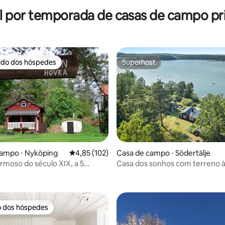
l por temporada de casas de campo pri
rido dos hóspedes
Superhost
 melhores preferidos dos hóspedes
Superhost
campo ⋅ Nyköping
4,85 de uma avaliação média de 5, 102 avalia
4,85 (102)
Casa de campo ⋅ Södertälje
média de 5, 30 avaliações
rmoso do século XIX, a 5
Casa dos sonhos com terreno à
de Nyköping
mar, 5 quartos e cais privativo!
o dos hóspedes
o dos hóspedes