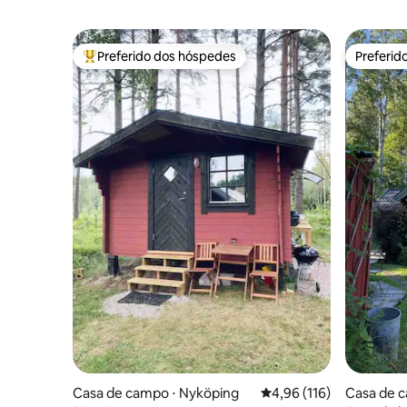
Preferido dos hóspedes
Preferid
Entre os melhores preferidos dos hóspedes
Preferid
Casa de campo ⋅ Nyköping
4,96 de uma avaliação m
4,96 (116)
Casa de c