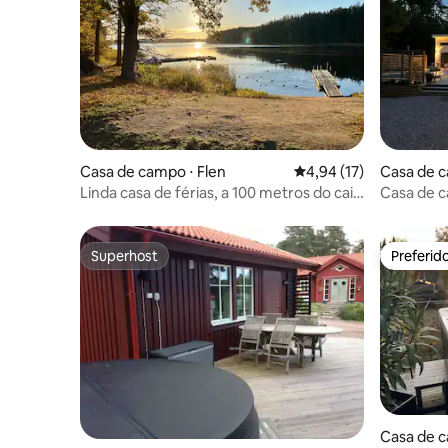
Casa de campo ⋅ Flen
4,94 de uma avaliação 
4,94 (17)
Casa de 
Linda casa de férias, a 100 metros do cais
Casa de 
do lago
Hjälmare
Superhost
Preferid
Superhost
Preferid
Casa de c