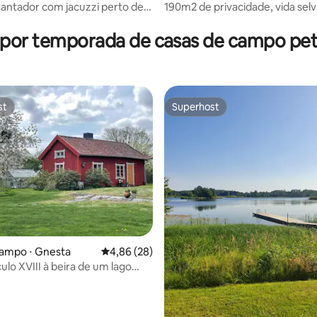
antador com jacuzzi perto de
190m2 de privacidade, vida sel
média de 5, 93 avaliações
e
conforto em Dammsberg
 por temporada de casas de campo pet 
st
Superhost
st
Superhost
média de 5, 14 avaliações
campo ⋅ Gnesta
4,86 de uma avaliação média de 5, 28 avalia
4,86 (28)
ulo XVIII à beira de um lago
e sauna