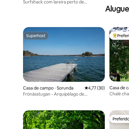
n
Surfshack com lareira perto de
Alugue
Toröstenstrand!
Superhost
Prefe
Superhost
Entre os
Casa de 
Casa de campo ⋅ Sorunda
4,77 de uma avaliação 
4,77 (30)
Chalé cha
Frönässtugan - Arquipélago de
minutos 
Estocolmo
Preferid
Preferid