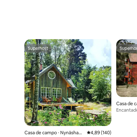
Superhost
Superho
Superhost
Superho
Casa de c
Ö
Encantado
selvagem
Casa de campo ⋅ Nynäsham
4,89 de uma avaliação m
4,89 (140)