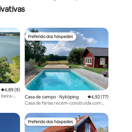
maravilhoso perto do lago Mälaren
vativas
Preferido dos hóspedes
Preferido dos hóspedes
ções
4,89 de uma avaliação média de 5, 9 avaliações
4,89 (9)
 beira-
Casa de campo ⋅ Nyköping
4,92 de uma avaliação
4,92 (77)
Casa de férias recém-construída com
piscina perto da praia
Preferido dos hóspedes
Preferido dos hóspedes