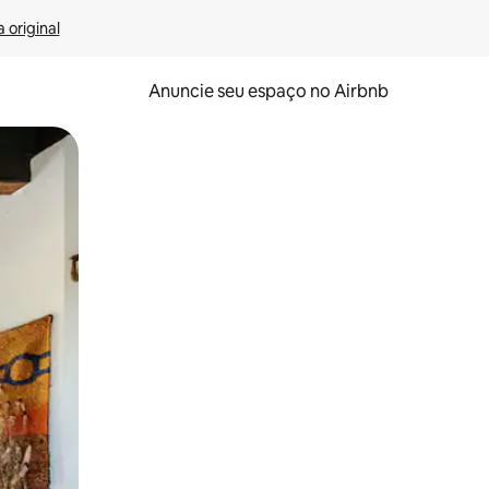
 original
Anuncie seu espaço no Airbnb
 deslizando o dedo na tela.