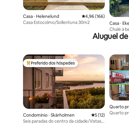
Casa ⋅ Helenelund
4,96 de uma avaliação m
4,96 (166)
Casa Estocolmo/Sollentuna 30m2
Casa ⋅ Ek
Chalé à be
Aluguel de
Preferido dos hóspedes
Entre os melhores preferidos dos hóspedes
Quarto pr
Quarto pr
Condomínio ⋅ Skärholmen
5 de uma avaliação 
5 (12)
apartame
Seis paradas do centro da cidade/Vistas
incríveis!