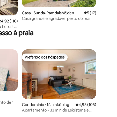
Casa ⋅ Sunda-Ramdalshöjden
5 de uma avaliação
5 (17)
Casa grande e agradável perto do mar
ções
,92 de uma avaliação média de 5, 116 avaliações
4,92 (116)
 floresta
sso à praia
Preferido dos hóspedes
Preferido dos hóspedes
to de 1
Condomínio ⋅ Malmköping
4,95 de uma avaliação 
4,95 (106)
entro)
Apartamento - 33 min de Eskilstuna e
Katrineholm