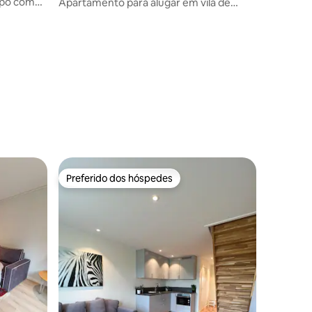
mpo com
Apartamento para alugar em vila de
estilo antigo
ções
Preferido dos hóspedes
Preferido dos hóspedes