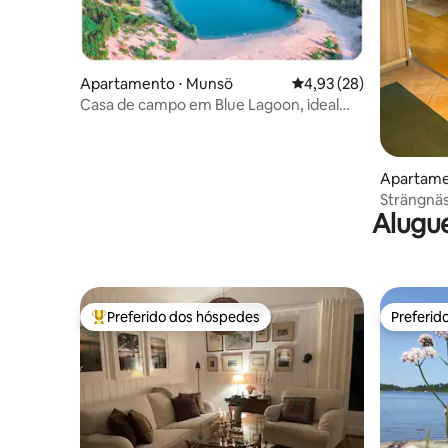
Apartamento ⋅ Munsö
4,93 de uma avaliação 
4,93 (28)
Casa de campo em Blue Lagoon, ideal
para famílias e golfe!
Apartamen
en-Toste
Strängnäs
Alugue
lago
Preferido dos hóspedes
Preferid
Entre os melhores preferidos dos hóspedes
Preferid