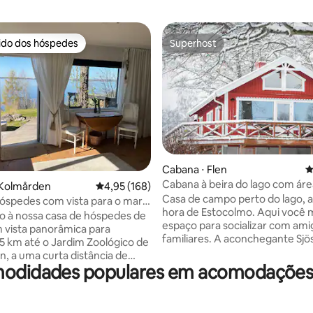
rido dos hóspedes
Superhost
 melhores preferidos dos hóspedes
Superhost
Cabana ⋅ Flen
4
Cabana à beira do lago com áre
édia de 5, 252 avaliações
 Kolmården
4,95 de uma avaliação média de 5, 168 avalia
4,95 (168)
banho e quadra de tênis
Casa de campo perto do lago, 
óspedes com vista para o mar e
hora de Estocolmo. Aqui você 
zoológico
 à nossa casa de hóspedes de
espaço para socializar com ami
 vista panorâmica para
familiares. A aconchegante Sjöstugan foi
recentemente renovada, com
, a uma curta distância de
planta aberta entre a cozinha e
odidades populares em acomodações 
restaurantes, além de belas
espaçosa sala de estar. Aqui v
inhadas 1 cama de casal
primeiro piso de parquet com v
a de hóspedes 80 Se você
o lago Orrhammaren. Relaxe em uma
iser ter uma criança entre