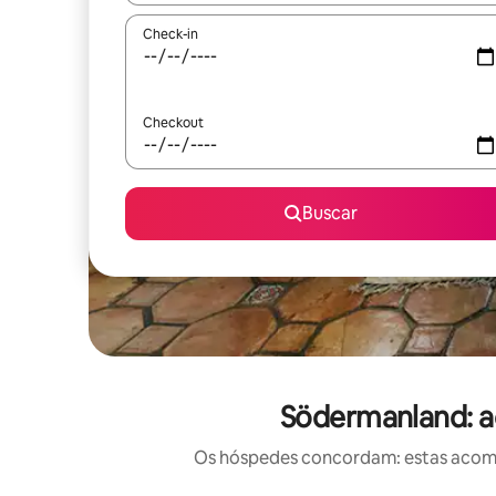
Check-in
Checkout
Buscar
Södermanland: a
Os hóspedes concordam: estas acomod