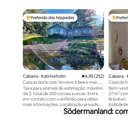
Preferido dos hóspedes
Prefe
Entre os melhores preferidos dos hóspedes
Entre os
Cabana ⋅ Katrineholm
4,95 de uma avaliação m
4,95 (252)
Cabana ⋅
Casa própria com terreno à beira-mar.
Casa de h
Localização privada. Acomodação única
perto do 
Taxa para animais de estimação: máximo
Bem-vindo
de 2, total de 200 coroas suecas. Entre
27 m² com
em contato com o anfitrião para obter
Bråviken. 5 km até o Jardim Zoológico de
mais informações. Localização privada.
Kolmården
Södermanland: com
Terreno à beira do lago. Praia privativa.
praias e 
Barco a remo + eletricidade incluídos.
trilhas para cam
Balsa com motor elétrico e motor extra.
160 1 cam
Máx. 7 pessoas. Experiência fantástica
também qu