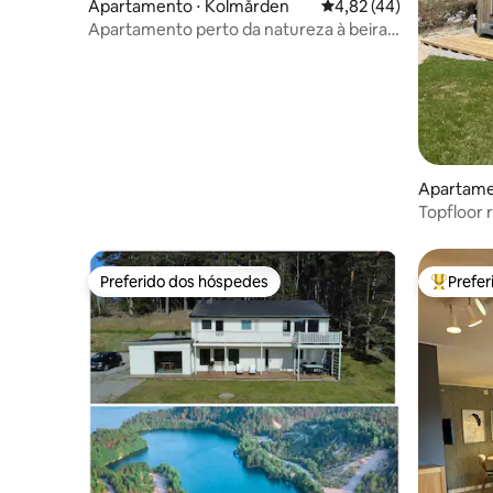
Apartamento ⋅ Kolmården
4,82 de uma avaliação 
4,82 (44)
Apartamento perto da natureza à beira-
mar
Apartamen
Topfloor 
Preferido dos hóspedes
Prefe
Preferido dos hóspedes
Entre os