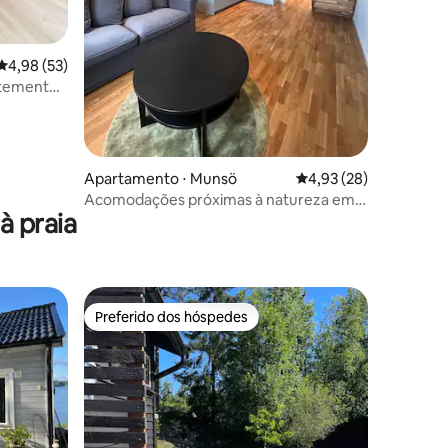
4,98 de uma avaliação média de 5, 53 avaliações
4,98 (53)
ntemente
 tudo.
ções
Apartamento ⋅ Munsö
4,93 de uma avaliação
4,93 (28)
Acomodações próximas à natureza em
à praia
um ambiente único. Apartamento verde
Preferido dos hóspedes
os hóspedes
Preferido dos hóspedes