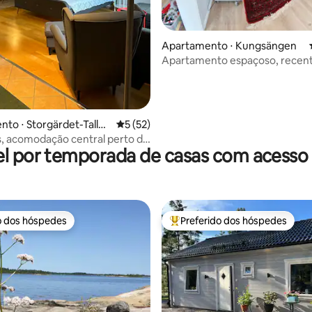
Apartamento ⋅ Kungsängen
média de 5, 28 avaliações
Apartamento espaçoso, rece
reformado, com proximidade a
to ⋅ Storgärdet-Tallås
5 de uma avaliação média de 5, 52 avalia
5 (52)
rö
, acomodação central perto do
l por temporada de casas com acesso 
o dos hóspedes
Preferido dos hóspedes
o dos hóspedes
Entre os melhores preferidos d