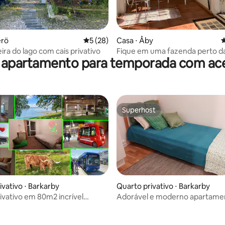
édia de 5, 166 avaliações
erö
5 de uma avaliação média de 5, 28 avalia
5 (28)
Casa ⋅ Åby
4
ira do lago com cais privativo
Fique em uma fazenda perto da
 apartamento para temporada com ace
e do lago.
Superhost
Superhost
ivativo ⋅ Barkarby
Quarto privativo ⋅ Barkarby
ivativo em 80m2 incrível
Adorável e moderno apartamen
média de 5, 12 avaliações
nto moderno Estocolmo
quarto com pátio (Natureza+C