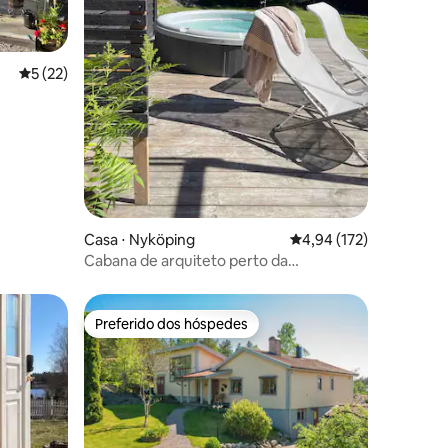
5 de uma avaliação média de 5, 22 avaliações
5 (22)
ções
Casa ⋅ Nyköping
4,94 de uma avaliação 
4,94 (172)
Cabana de arquiteto perto da
natureza/oceano
Preferido dos hóspedes
Preferido dos hóspedes