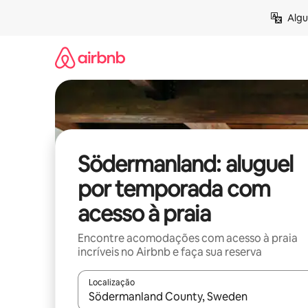
Pular
Algu
para
o
conteúdo
Södermanland: aluguel
por temporada com
acesso à praia
Encontre acomodações com acesso à praia
incríveis no Airbnb e faça sua reserva
Localização
Quando os resultados estiverem disponíveis, expl