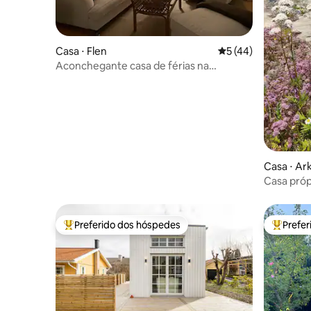
Casa ⋅ Flen
5 de uma avaliação 
5 (44)
Aconchegante casa de férias na
pitoresca Orrhammar
Casa ⋅ Ar
Casa próp
arquipéla
Preferido dos hóspedes
Prefe
Entre os melhores preferidos dos hóspedes
Entre os