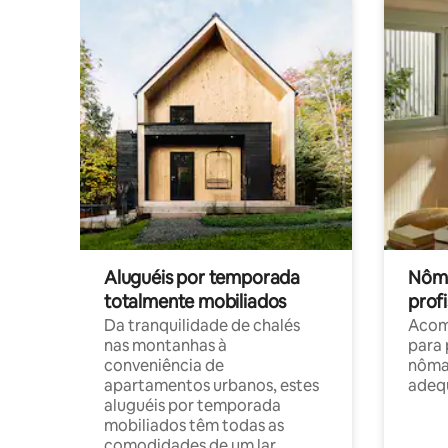
Aluguéis por temporada
Nôma
totalmente mobiliados
profi
Da tranquilidade de chalés
Acom
nas montanhas à
para 
conveniência de
nôma
apartamentos urbanos, estes
adequ
aluguéis por temporada
mobiliados têm todas as
comodidades de um lar.