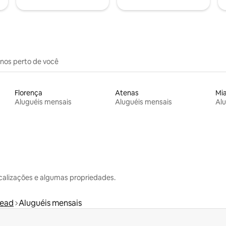
inos perto de você
Florença
Atenas
Mi
Aluguéis mensais
Aluguéis mensais
Alu
calizações e algumas propriedades.
nead
Aluguéis mensais