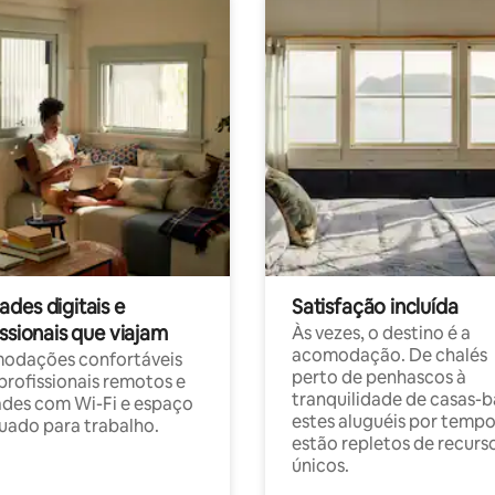
des digitais e
Satisfação incluída
ssionais que viajam
Às vezes, o destino é a
acomodação. De chalés
odações confortáveis
perto de penhascos à
profissionais remotos e
tranquilidade de casas-b
des com Wi-Fi e espaço
estes aluguéis por temp
ado para trabalho.
estão repletos de recurs
únicos.