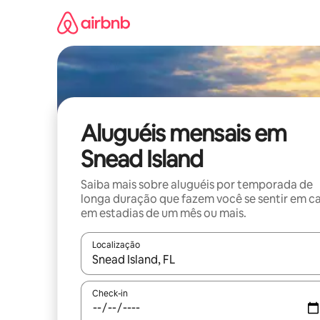
Pular
para
o
conteúdo
Aluguéis mensais em
Snead Island
Saiba mais sobre aluguéis por temporada de
longa duração que fazem você se sentir em c
em estadias de um mês ou mais.
Localização
Quando os resultados estiverem disponíveis, expl
Check-in