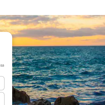
asa
ore-os usando as seta para cima e para baixo do teclado ou tocando e