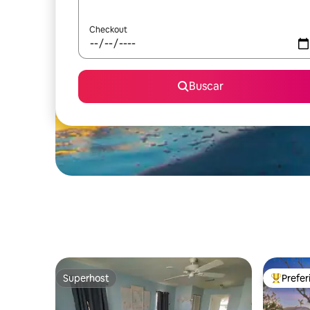
Checkout
Buscar
Superhost
Prefe
Superhost
Entre os