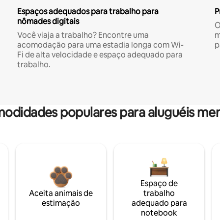
Espaços adequados para trabalho para
P
nômades digitais
O
Você viaja a trabalho? Encontre uma
m
acomodação para uma estadia longa com Wi-
p
Fi de alta velocidade e espaço adequado para
trabalho.
odidades populares para aluguéis men
Espaço de
Aceita animais de
trabalho
estimação
adequado para
notebook