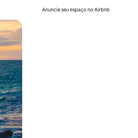
Anuncie seu espaço no Airbnb
 deslizando o dedo na tela.