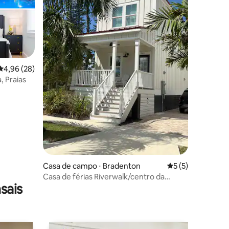
ções
4,96 de uma avaliação média de 5, 28 avaliações
4,96 (28)
, Praias
Casa de campo ⋅ Bradenton
5 de uma avaliaçã
5 (5)
Casa de férias Riverwalk/centro da
sais
cidade 2 quartos/2,5 banheiros