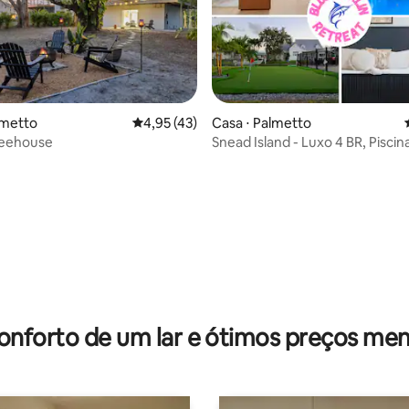
lmetto
4,95 de uma avaliação média de 5, 43 avalia
4,95 (43)
Casa ⋅ Palmetto
eehouse
Snead Island - Luxo 4 BR, Piscina
 média de 5, 3 avaliações
onforto de um lar e ótimos preços men