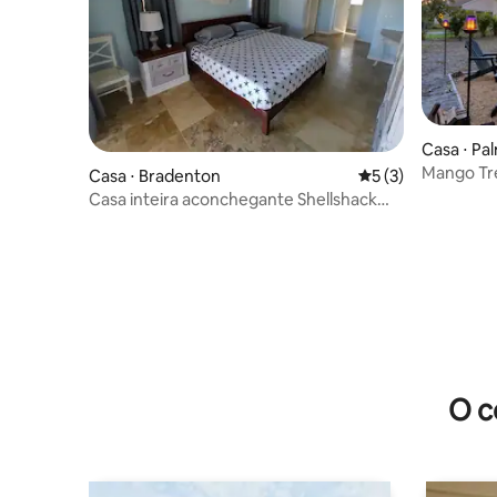
Casa ⋅ Pa
Mango Tr
Casa ⋅ Bradenton
5 de uma avaliação
5 (3)
Casa inteira aconchegante Shellshack
NW Bradenton 1 quarto 1 banheiro
O c