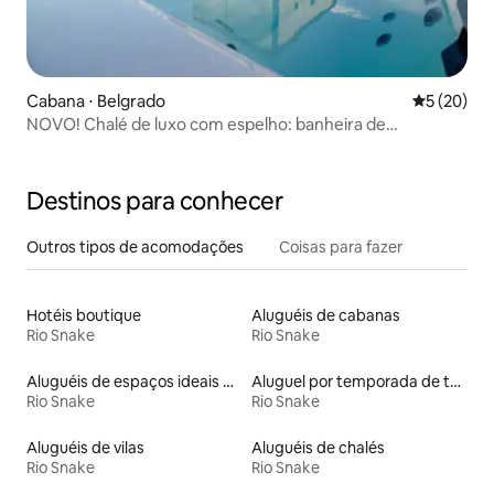
Cabana ⋅ Belgrado
5 de uma a
5 (20)
NOVO! Chalé de luxo com espelho: banheira de
hidromassagem, sauna e vistas!
Destinos para conhecer
Outros tipos de acomodações
Coisas para fazer
Hotéis boutique
Aluguéis de cabanas
Rio Snake
Rio Snake
Aluguéis de espaços ideais para famílias
Aluguel por temporada de tendas tipi
Rio Snake
Rio Snake
Aluguéis de vilas
Aluguéis de chalés
Rio Snake
Rio Snake