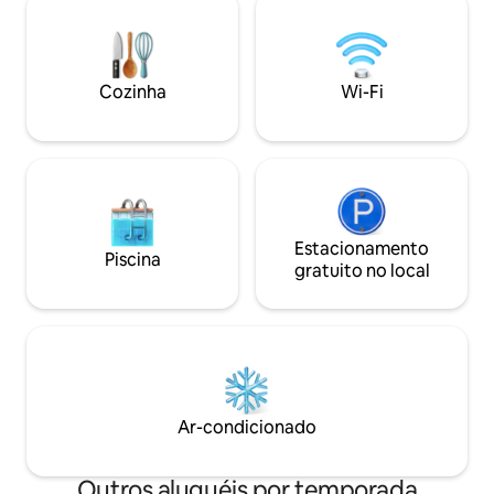
banheiro e cozinha recentemente
mergulhando na b
atualizados. A uma curta distância de 10
hidromassagem sob
minutos de carro, você pode se divertir
poucos minutos d
com golfe, flutuação no rio, rafting de
Lodge e das fonte
Cozinha
Wi-Fi
nível mundial, caminhadas, quadriciclo,
30 minutos do Par
mountain bike e mergulho em algumas
Yellowstone, a 45
fontes termais icônicas!"
de Bozeman e a 50
Estacionamento
Piscina
gratuito no local
Ar-condicionado
Outros aluguéis por temporada