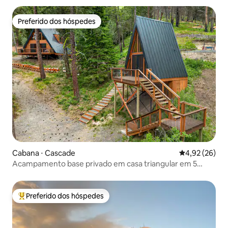
Preferido dos hóspedes
Preferido dos hóspedes
Cabana ⋅ Cascade
4,92 de uma a
4,92 (26)
Acampamento base privado em casa triangular em 5
acres na fronteira com BLM
Preferido dos hóspedes
Entre os melhores preferidos dos hóspedes