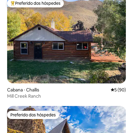
Preferido dos hóspedes
Entre os melhores preferidos dos hóspedes
Cabana ⋅ Challis
5 de uma a
5 (90)
Mill Creek Ranch
Preferido dos hóspedes
Preferido dos hóspedes