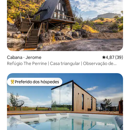
Cabana ⋅ Jerome
4,87 de uma a
4,87 (39)
Refúgio The Perrine | Casa triangular | Observação de
estrelas
Preferido dos hóspedes
Entre os melhores preferidos dos hóspedes