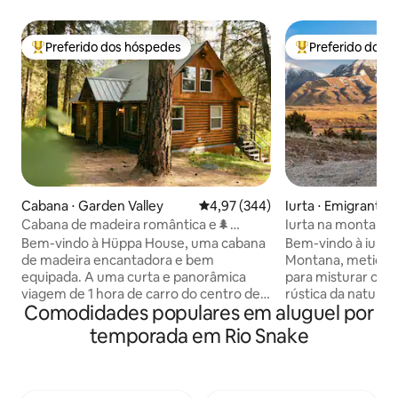
Preferido dos hóspedes
Preferido dos 
Entre os melhores preferidos dos hóspedes
Entre os melhore
Cabana ⋅ Garden Valley
4,97 de uma avaliação média de 
4,97 (344)
Iurta ⋅ Emigrant
Cabana de madeira romântica e🌲
Iurta na montanha
moderna com 2 camas na floresta 🪵
Yellowstone da C
Bem-vindo à Hüppa House, uma cabana
Bem-vindo à iurta
de madeira encantadora e bem
Montana, meticul
equipada. A uma curta e panorâmica
para misturar con
viagem de 1 hora de carro do centro de
rústica da nature
Comodidades populares em aluguel por
Boise até este oásis entre os pinheiros,
Montana. Aninhad
recentemente atualizado com
tirar o fôlego de 
temporada em Rio Snake
comodidades modernas, como
em 35 acres, est
dispositivos inteligentes, móveis de alta
grande impacto! V
qualidade, roupas de cama de luxo,
privacidade para r
toques de design detalhados e um
seja em uma cami