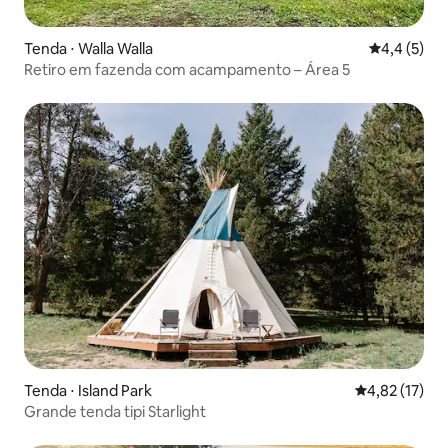
Tenda ⋅ Walla Walla
4,4 de uma 
4,4 (5)
Retiro em fazenda com acampamento – Área 5
Tenda ⋅ Island Park
4,82 de uma a
4,82 (17)
Grande tenda tipi Starlight