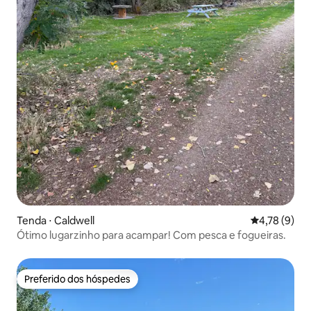
Tenda ⋅ Caldwell
4,78 de uma 
4,78 (9)
Ótimo lugarzinho para acampar! Com pesca e fogueiras.
Preferido dos hóspedes
Preferido dos hóspedes