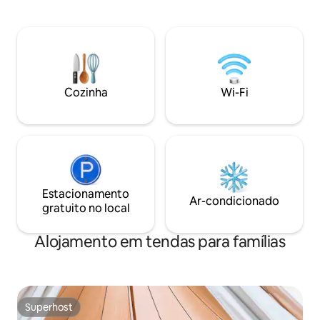
casa de banho compartilhada estão
aconchegante, ide
incluídos, juntamente com um
com o canto dos pá
carregador portátil e Jetboil. Apenas 20
Tome café na pren
minutos do centro de Helena e a meio
ar da montanha e d
caminho entre os Parques Nacionais
tarefas para trás. 
Glacier e Yellowstone. Este é o seu
explorando e suas
destino de fuga com pôr do sol,
de estrelas. Dia de abertura: 21 de maio
Cozinha
Wi-Fi
observação da vida selvagem e acesso a
de 2025. Reconect
trilhas para mountain bike, caminhadas e
selvagem encontra
corrida!
Estacionamento
Ar-condicionado
gratuito no local
Alojamento em tendas para famílias
Superhost
Superhost