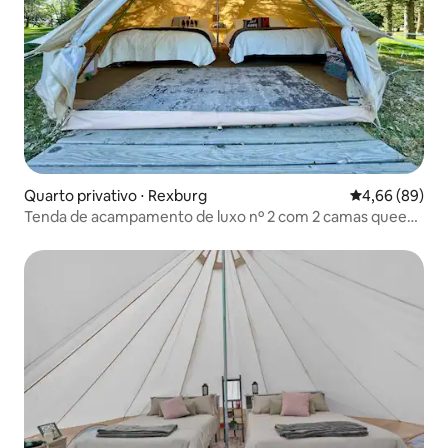
Quarto privativo ⋅ Rexburg
4,66 de uma av
4,66 (89)
Tenda de acampamento de luxo nº 2 com 2 camas queen
no Lago Wakeside