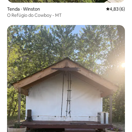
Tenda ⋅ Winston
4,83 de uma 
4,83 (6)
O Refúgio do Cowboy - MT