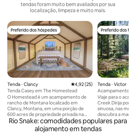
tendas foram muito bem avaliados por sua
localização, limpeza e muito mais.
Preferido dos hóspedes
Preferido dos hó
Preferido dos hóspedes
Preferido dos hó
Tenda ⋅ Clancy
4,92 de uma avaliação média de
4,92 (25)
Tenda ⋅ Victor
Tenda Casey em The Homestead
Acampamento rom
Creek: desconecte
O Homestead é um acampamento de
Viaje para o aca
rancho de Montana localizado em
Creek Dirija por u
Clancy, Montana, em uma porção de
sinuosa, nas mont
600 acres de propriedade privada na
descubra a magia 
Rio Snake: comodidades populares para
fronteira com terras públicas. Pense em
Creek Camp. Noss
acampamento de luxo para a alma
oferece a combina
alojamento em tendas
aventureira! 5 galões de água e uma
isolamento rústic