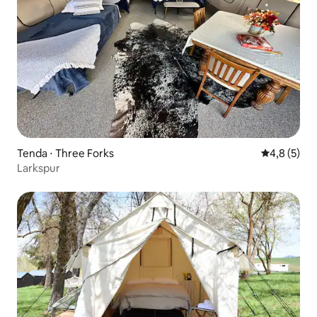
Tenda ⋅ Three Forks
4,8 de uma 
4,8 (5)
Larkspur