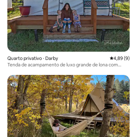
Quarto privativo ⋅ Darby
4,89 de uma 
4,89 (9)
Tenda de acampamento de luxo grande de lona com
paredes