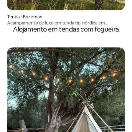
Tenda ⋅ Bozeman
Acampamento de luxo em tenda tipi nórdica em
Alojamento em tendas com fogueira
Bozeman