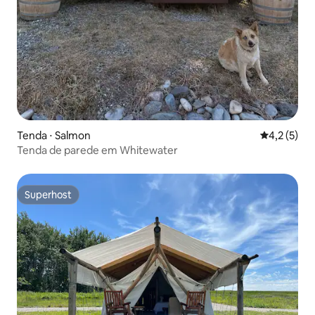
Tenda ⋅ Salmon
4,2 de uma 
4,2 (5)
Tenda de parede em Whitewater
Superhost
Superhost