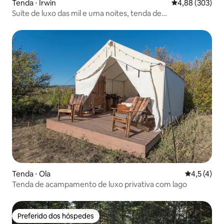
Tenda ⋅ Irwin
4,88 de uma ava
4,88 (303)
Suíte de luxo das mil e uma noites, tenda de
acampamento de luxo
Tenda ⋅ Ola
4,5 de uma 
4,5 (4)
Tenda de acampamento de luxo privativa com lago
Preferido dos hóspedes
Preferido dos hóspedes