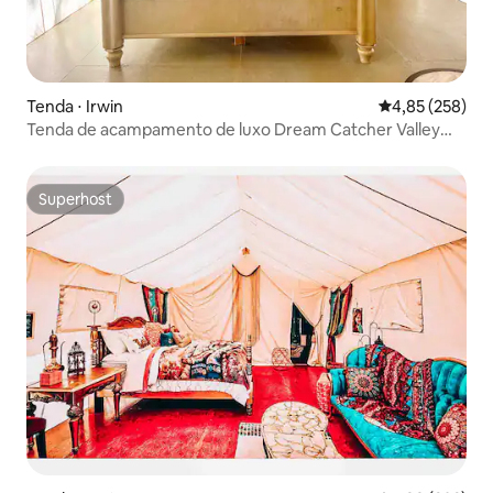
Tenda ⋅ Irwin
4,85 de uma av
4,85 (258)
Tenda de acampamento de luxo Dream Catcher Valley
Village
Superhost
Superhost