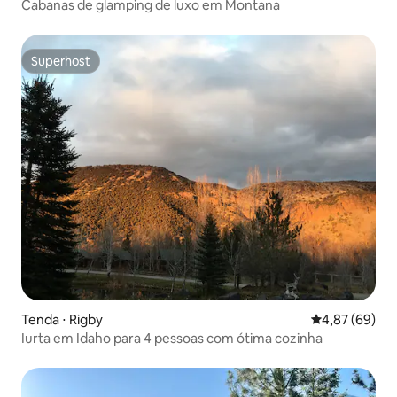
Cabanas de glamping de luxo em Montana
Superhost
Superhost
Tenda ⋅ Rigby
4,87 de uma a
4,87 (69)
Iurta em Idaho para 4 pessoas com ótima cozinha