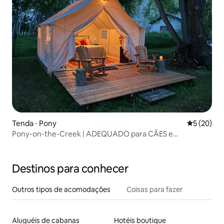
Tenda ⋅ Pony
5 de uma a
5 (20)
Pony-on-the-Creek | ADEQUADO para CÃES e
CAVALOS*!
Destinos para conhecer
Outros tipos de acomodações
Coisas para fazer
Aluguéis de cabanas
Hotéis boutique