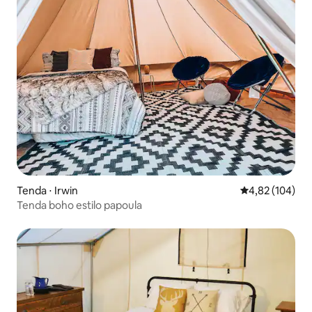
Tenda ⋅ Irwin
4,82 de uma av
4,82 (104)
Tenda boho estilo papoula