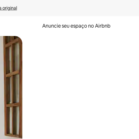
 original
Anuncie seu espaço no Airbnb
 deslizando o dedo na tela.