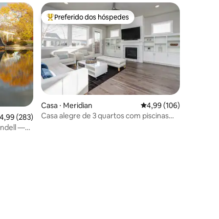
Preferido dos hóspedes
os hóspedes
Entre os melhores preferidos dos hóspedes
Casa ⋅ Meridian
4,99 de uma avaliação 
4,99 (106)
Casa alegre de 3 quartos com piscinas
,99 de uma avaliação média de 5, 283 avaliações
4,99 (283)
comunitárias
ndell —