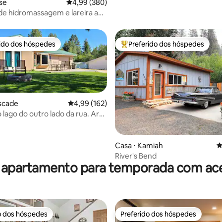
ise
4,99 de uma avaliação média de 5, 380 avalia
4,99 (380)
de hidromassagem e lareira ao
em casa de campo de 2 quartos/2
s
rido dos hóspedes
Preferido dos hóspedes
 melhores preferidos dos hóspedes
Entre os melhores preferidos d
scade
4,99 de uma avaliação média de 5, 162 avalia
4,99 (162)
 lago do outro lado da rua. Ar-
ado central novo
édia de 5, 112 avaliações
Casa ⋅ Kamiah
4
River's Bend
 apartamento para temporada com ace
o dos hóspedes
Preferido dos hóspedes
o dos hóspedes
Preferido dos hóspedes