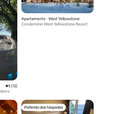
Apartamento ⋅ West Yellowstone
Condomínio West Yellowstone Resort
ções
5 de uma avaliação média de 5, 12 avaliações
5 (12)
aters
Preferido dos hóspedes
os hóspedes
Preferido dos hóspedes