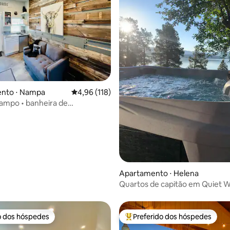
édia de 5, 300 avaliações
nto ⋅ Nampa
4,96 de uma avaliação média de 5, 118 avalia
4,96 (118)
ampo • banheira de
agem • fogueira • mergulho
Apartamento ⋅ Helena
Quartos de capitão em Quiet W
o dos hóspedes
Preferido dos hóspedes
o dos hóspedes
Entre os melhores preferidos d