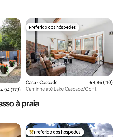
ções
Preferido dos hóspedes
os hóspedes
Preferido dos hóspedes
ções
Casa ⋅ Cascade
4,96 de uma avaliação 
4,96 (110)
Caminhe até Lake Cascade/Golf |
,94 de uma avaliação média de 5, 179 avaliações
4,94 (179)
Refúgio com lareira de 5 quartos
sso à praia
Preferido dos hóspedes
Entre os melhores preferidos dos hóspedes