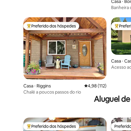
Casa ⋅ Bo
Banheira 
ar livre 
banheiro
Preferido dos hóspedes
Prefe
Entre os melhores preferidos dos hóspedes
Entre os
Casa ⋅ Ca
Acesso ao
condicion
Casa ⋅ Riggins
4,98 de uma avaliação m
4,98 (112)
Chalé a poucos passos do rio
Aluguel de
Preferido dos hóspedes
Preferid
Entre os melhores preferidos dos hóspedes
Preferid