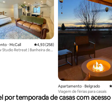
édia de 5, 334 avaliações
nto ⋅ McCall
4,93 de uma avaliação média de 5, 258 avalia
4,93 (258)
 Studio Retreat | Banheira de
ssagem
Apartamento ⋅ Belgrado
4
Viagem de férias para casais
l por temporada de casas com acesso 