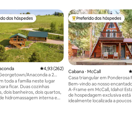
rido dos hóspedes
Preferido dos hóspedes
 melhores preferidos dos hóspedes
Entre os melhores preferidos d
naconda
4,93 de uma avaliação média de 5, 262 avalia
4,93 (262)
Cabana ⋅ McCall
4
Georgetown/Anaconda a 2
Casa triangular em Ponderosa P
o lago com vista
m toda a família neste lugar
poucos passos de trilhas e da pr
Bem-vindo ao nosso encantado
car. Duas cozinhas
A-Frame em McCall, Idaho! Est
, dois banheiros, dois quartos,
de hospedagem exclusiva está
de hidromassagem interna e
idealmente localizada a pouco
m banheira de hidromassagem
do Parque Estadual Ponderosa 
re e uma vista deslumbrante da
curta caminhada do centro de 
a Pintler. Fácil caminhada,
você é um entusiasta da natur
ou carro até o Lago
esquiador ávido, golfista ou ap
n ou a Área de Esqui
édia de 5, 187 avaliações
procurando uma escapadinha r
ente