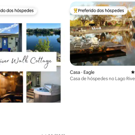
rido dos hóspedes
Preferido dos hóspedes
 melhores preferidos dos hóspedes
Entre os melhores preferidos d
édia de 5, 150 avaliações
Casa ⋅ Eagle
4
Casa de hóspedes no Lago Rive
Nível superior inteiro