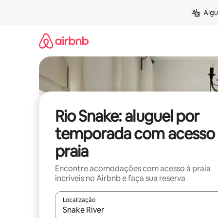
Pular
Algu
para
o
conteúdo
Rio Snake: aluguel por
temporada com acesso 
praia
Encontre acomodações com acesso à praia
incríveis no Airbnb e faça sua reserva
Localização
Quando os resultados estiverem disponíveis, expl