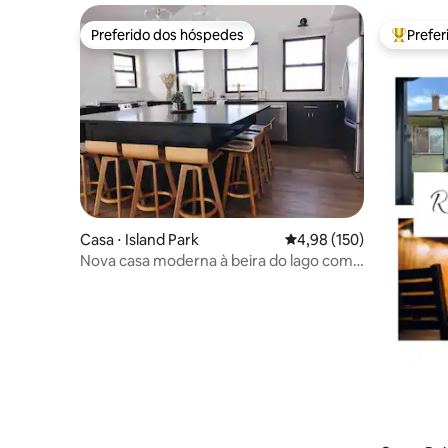
Preferido dos hóspedes
Prefe
Preferido dos hóspedes
Entre os
Casa ⋅ Island Park
4,98 de uma avaliação m
4,98 (150)
Nova casa moderna à beira do lago com
ar-condicionado - The Island Park House