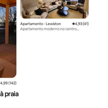
Apartamento ⋅ Lewiston
4,93 de uma avaliação
4,93 (41)
Apartamento moderno no centro
histórico de Lewiston
ções
,99 de uma avaliação média de 5, 142 avaliações
4,99 (142)
à praia