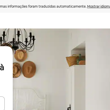
mas informações foram traduzidas automaticamente. 
Mostrar idioma
à
ore-os usando as seta para cima e para baixo do teclado ou tocando e