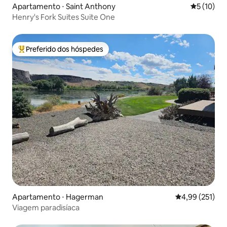
Apartamento ⋅ Saint Anthony
5 de uma a
5 (10)
Henry's Fork Suites Suite One
Preferido dos hóspedes
Entre os melhores preferidos dos hóspedes
Apartamento ⋅ Hagerman
4,99 de uma av
4,99 (251)
Viagem paradisíaca