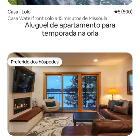
Casa ⋅ Lolo
5 de uma av
5 (500)
Casa Waterfront Lolo a 15 minutos de Missoula
Aluguel de apartamento para
temporada na orla
Preferido dos hóspedes
Preferido dos hóspedes