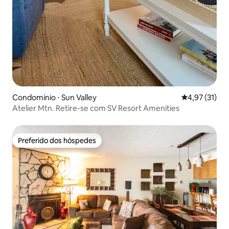
Condomínio ⋅ Sun Valley
4,97 de uma a
4,97 (31)
Atelier Mtn. Retire-se com SV Resort Amenities
Preferido dos hóspedes
Preferido dos hóspedes