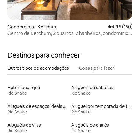
Condomínio ⋅ Ketchum
4,96 de uma av
4,96 (150)
Centro de Ketchum, 2 quartos, 2 banheiros, condomínio
inteiro!
Destinos para conhecer
Outros tipos de acomodações
Coisas para fazer
Hotéis boutique
Aluguéis de cabanas
Rio Snake
Rio Snake
Aluguéis de espaços ideais para famílias
Aluguel por temporada de tendas tipi
Rio Snake
Rio Snake
Aluguéis de vilas
Aluguéis de chalés
Rio Snake
Rio Snake