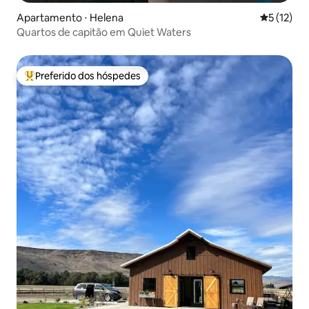
Apartamento ⋅ Helena
5 de uma a
5 (12)
Quartos de capitão em Quiet Waters
Preferido dos hóspedes
Entre os melhores preferidos dos hóspedes