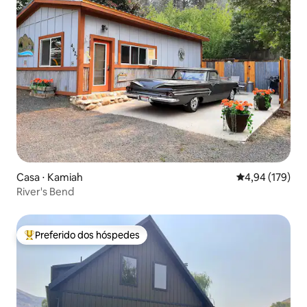
Casa ⋅ Kamiah
4,94 de uma av
4,94 (179)
River's Bend
Preferido dos hóspedes
Entre os melhores preferidos dos hóspedes