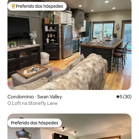
Preferido dos hóspedes
Entre os melhores preferidos dos hóspedes
Condomínio ⋅ Swan Valley
5 de uma a
5 (30)
O Loft na Stonefly Lane
Preferido dos hóspedes
Preferido dos hóspedes