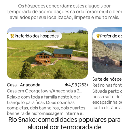
Os hóspedes concordam: estes aluguéis por
temporada de acomodações na orla foram muito bem
avaliados por sua localização, limpeza e muito mais.
Preferido dos hóspedes
Preferido dos 
Entre os melhores preferidos dos hóspedes
Entre os melhore
Suíte de hóspedes
Casa ⋅ Anaconda
4,93 de uma avaliação média de 
4,93 (263)
Retiro nas fontes
Casa em Georgetown/Anaconda a 2
Situada perto de 
minutos do lago com vista
nossa suíte de 1 q
Relaxe com toda a família neste lugar
escapadinha perfe
tranquilo para ficar. Duas cozinhas
curta distância a 
completas, dois banheiros, dois quartos,
Trailhead! A suít
banheira de hidromassagem interna e
Rio Snake: comodidades populares para
king flutuante exc
sauna com banheira de hidromassagem
ambiente para um
ao ar livre e uma vista deslumbrante da
aluguel por temporada de