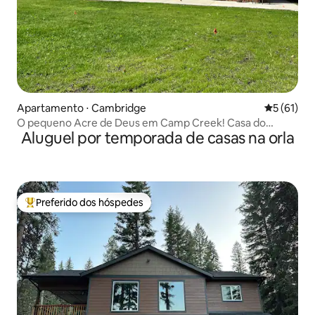
Apartamento ⋅ Cambridge
5 de uma a
5 (61)
O pequeno Acre de Deus em Camp Creek! Casa do
Aluguel por temporada de casas na orla
celeiro
Preferido dos hóspedes
Entre os melhores preferidos dos hóspedes