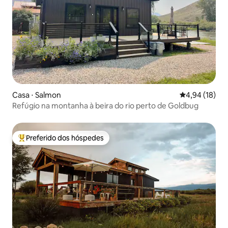
Casa ⋅ Salmon
4,94 de uma a
4,94 (18)
Refúgio na montanha à beira do rio perto de Goldbug
Preferido dos hóspedes
Entre os melhores preferidos dos hóspedes