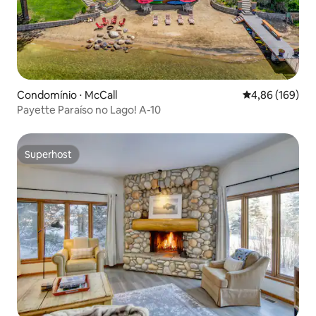
Condomínio ⋅ McCall
4,86 de uma av
4,86 (169)
Payette Paraíso no Lago! A-10
Superhost
Superhost