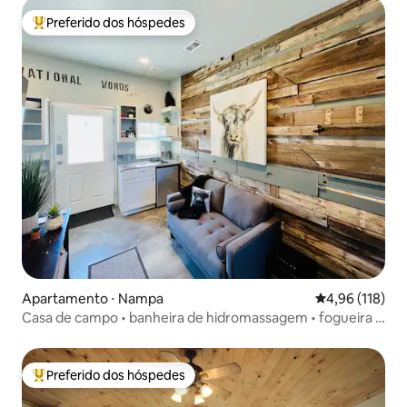
Preferido dos hóspedes
Entre os melhores preferidos dos hóspedes
Apartamento ⋅ Nampa
4,96 de uma av
4,96 (118)
Casa de campo • banheira de hidromassagem • fogueira •
mergulho frio
Preferido dos hóspedes
Entre os melhores preferidos dos hóspedes