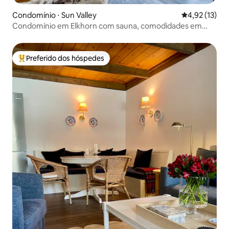
Condomínio ⋅ Sun Valley
4,92 de uma a
4,92 (13)
Condomínio em Elkhorn com sauna, comodidades em
Elkhorn
Preferido dos hóspedes
Entre os melhores preferidos dos hóspedes