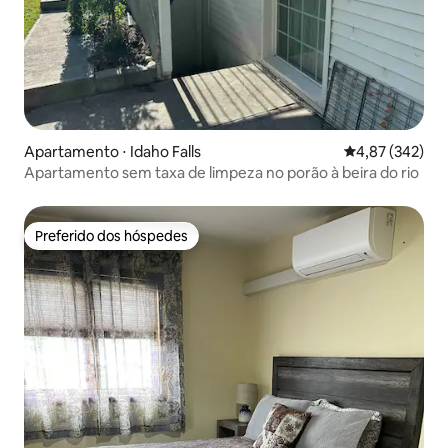
Apartamento ⋅ Idaho Falls
4,87 de uma av
4,87 (342)
Apartamento sem taxa de limpeza no porão à beira do rio
Preferido dos hóspedes
Preferido dos hóspedes