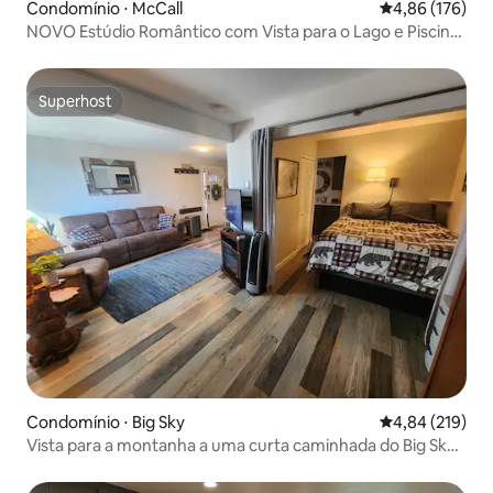
Condomínio ⋅ McCall
4,86 de uma av
4,86 (176)
NOVO Estúdio Romântico com Vista para o Lago e Piscina
na Praia, Moderno
Superhost
Superhost
Condomínio ⋅ Big Sky
4,84 de uma av
4,84 (219)
Vista para a montanha a uma curta caminhada do Big Sky
Resort!