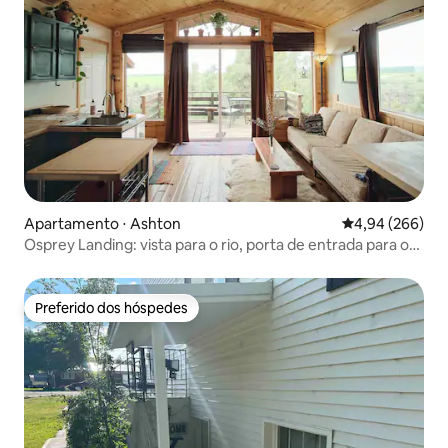
Apartamento ⋅ Ashton
4,94 de uma ava
4,94 (266)
Osprey Landing: vista para o rio, porta de entrada para os
parques
Preferido dos hóspedes
Preferido dos hóspedes