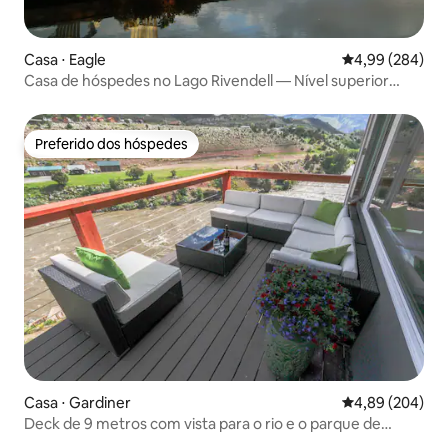
Casa ⋅ Eagle
4,99 de uma ava
4,99 (284)
Casa de hóspedes no Lago Rivendell — Nível superior
inteiro
Preferido dos hóspedes
Preferido dos hóspedes
Casa ⋅ Gardiner
4,89 de uma ava
4,89 (204)
Deck de 9 metros com vista para o rio e o parque de
Yellowstone.