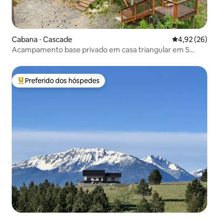
Cabana ⋅ Cascade
4,92 de uma a
4,92 (26)
Acampamento base privado em casa triangular em 5
acres na fronteira com BLM
Preferido dos hóspedes
Entre os melhores preferidos dos hóspedes