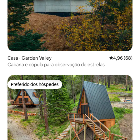
Casa ⋅ Garden Valley
4,96 de uma av
4,96 (68)
Cabana e cúpula para observação de estrelas
Preferido dos hóspedes
Preferido dos hóspedes