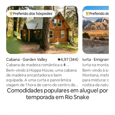
Preferido dos hóspedes
Preferido dos 
Entre os melhores preferidos dos hóspedes
Entre os melhore
Cabana ⋅ Garden Valley
4,97 de uma avaliação média de 
4,97 (344)
Iurta ⋅ Emigrant
Cabana de madeira romântica e🌲
Iurta na montanha
moderna com 2 camas na floresta 🪵
Yellowstone da C
Bem-vindo à Hüppa House, uma cabana
Bem-vindo à iurta
de madeira encantadora e bem
Montana, meticul
equipada. A uma curta e panorâmica
para misturar con
viagem de 1 hora de carro do centro de
rústica da nature
Comodidades populares em aluguel por
Boise até este oásis entre os pinheiros,
Montana. Aninhad
recentemente atualizado com
tirar o fôlego de 
temporada em Rio Snake
comodidades modernas, como
em 35 acres, est
dispositivos inteligentes, móveis de alta
grande impacto! V
qualidade, roupas de cama de luxo,
privacidade para r
toques de design detalhados e um
seja em uma cami