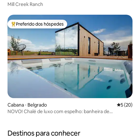
Mill Creek Ranch
Preferido dos hóspedes
Entre os melhores preferidos dos hóspedes
Cabana ⋅ Belgrado
5 de uma a
5 (20)
NOVO! Chalé de luxo com espelho: banheira de
hidromassagem, sauna e vistas!
Destinos para conhecer