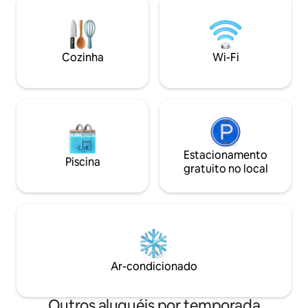
banheiro e cozinha recentemente
mergulhando na b
atualizados. A uma curta distância de 10
hidromassagem sob
minutos de carro, você pode se divertir
poucos minutos d
com golfe, flutuação no rio, rafting de
Lodge e das fonte
Cozinha
Wi-Fi
nível mundial, caminhadas, quadriciclo,
30 minutos do Par
mountain bike e mergulho em algumas
Yellowstone, a 45
fontes termais icônicas!"
de Bozeman e a 50
Estacionamento
Piscina
gratuito no local
Ar-condicionado
Outros aluguéis por temporada