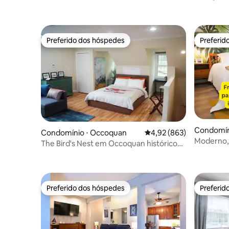
Preferido dos hóspedes
Preferid
Preferido dos hóspedes
Preferid
Condomín
Condomínio ⋅ Occoquan
4,92 de uma avaliação m
4,92 (863)
Moderno, 
The Bird's Nest em Occoquan histórico
trabalho
(minutos para DC)
Preferido dos hóspedes
Preferid
Preferido dos hóspedes
Preferid