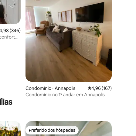
ções
,98 de uma avaliação média de 5, 346 avaliações
4,98 (346)
 conforto
Condomínio ⋅ Annapolis
4,96 de uma avaliação 
4,96 (167)
Condomínio no 1º andar em Annapolis
lias
Preferido dos hóspedes
os hóspedes
Preferido dos hóspedes