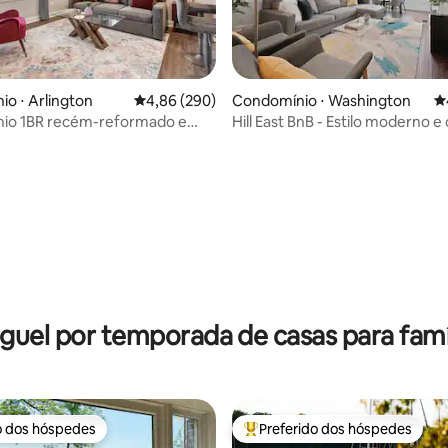
édia de 5, 104 avaliações
o ⋅ Arlington
4,86 de uma avaliação média de 5, 290 avalia
4,86 (290)
Condomínio ⋅ Washington
4
io 1BR recém-reformado e
Hill East BnB - Estilo moderno e
- Unidade 2
3 quartos/3 banheiros
guel por temporada de casas para famí
o dos hóspedes
Preferido dos hóspedes
o dos hóspedes
Entre os melhores preferidos d