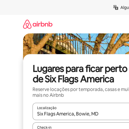
Pular
Algu
para
o
conteúdo
Lugares para ficar perto
de Six Flags America
Reserve locações por temporada, casas e mu
mais no Airbnb
Localização
Quando os resultados estiverem disponíveis, expl
Check-in