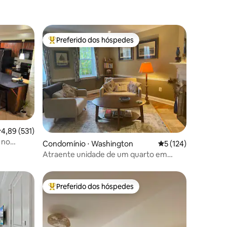
Preferido dos hóspedes
os hóspedes
Entre os melhores preferidos dos hóspedes
ções
,89 de uma avaliação média de 5, 531 avaliações
4,89 (531)
 no
Condomínio ⋅ Washington
5 de uma avaliação 
5 (124)
Atraente unidade de um quarto em
Capitol Hill
Preferido dos hóspedes
os hóspedes
Entre os melhores preferidos dos hóspedes