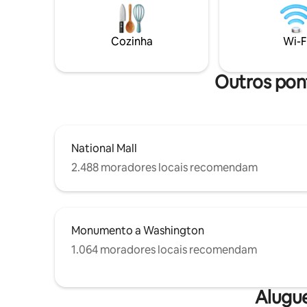
com streaming Internet de alta
estaciona
velocidade Espaço de trabalho exclusivo
65"e apen
Self check-in 24 horas Máquina de
pé) da mo
Cozinha
Wi-F
lavar/secar Estacionamento gratuito
Apenas lo
mediante solicitação
sem ser p
Outros pont
National Mall
2.488 moradores locais recomendam
Monumento a Washington
1.064 moradores locais recomendam
Alugu