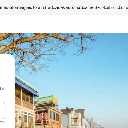
mas informações foram traduzidas automaticamente. 
Mostrar idioma
ito
ore-os usando as seta para cima e para baixo do teclado ou tocando e