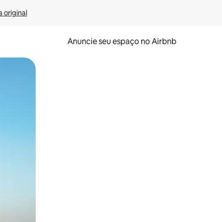
 original
Anuncie seu espaço no Airbnb
 deslizando o dedo na tela.