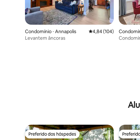
Condomínio ⋅ Annapolis
4,84 de uma avaliação m
4,84 (104)
Condomíni
Levantem âncoras
Condomín
moderno 
Alu
Preferido dos hóspedes
Preferid
Preferido dos hóspedes
Preferid