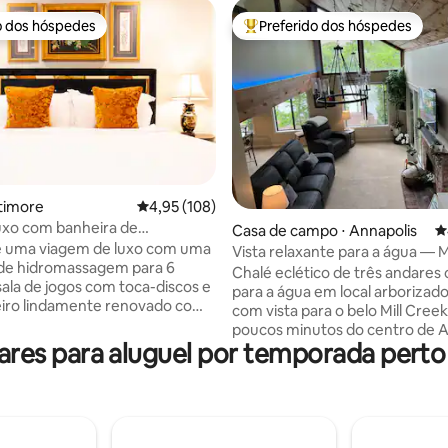
o dos hóspedes
Preferido dos hóspedes
o dos hóspedes
Entre os melhores preferidos d
édia de 5, 171 avaliações
ltimore
4,95 de uma avaliação média de 5, 108 avalia
4,95 (108)
uxo com banheira de
Casa de campo ⋅ Annapolis
4
agem, sala de pôquer e
e uma viagem de luxo com uma
Vista relaxante para a água — M
amento
 de hidromassagem para 6
Cottage
Chalé eclético de três andares 
sala de jogos com toca-discos e
para a água em local arborizado
iro lindamente renovado com
com vista para o belo Mill Creek.
eira de imersão independente.
poucos minutos do centro de A
a geminada opulentamente
es para aluguel por temporada perto 
e da Academia Naval dos EUA;
 espaçosa e renovada está
até o Cantler 's Riverside Inn 
 no coração de Fells Point, que
caranguejos, conveniente para 
eguro. Arranjos para dormir
a Bay Bridge e a Costa Leste. Devido às
-Fi rápido de 1 GB, espaço de
escadas e ao loft, este alojam
xclusivo, 1 licença de
não ser apropriado para crianç