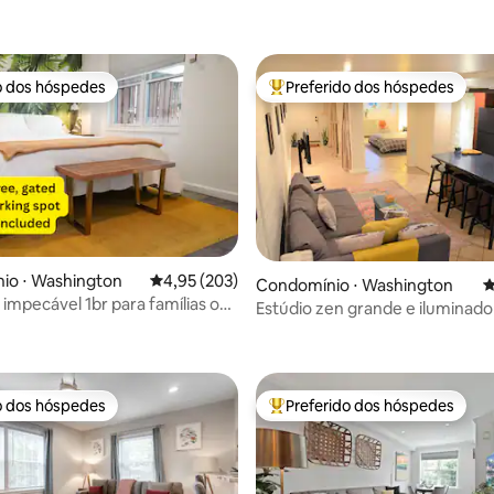
o dos hóspedes
Preferido dos hóspedes
o dos hóspedes
Entre os melhores preferidos d
io ⋅ Washington
4,95 de uma avaliação média de 5, 203 avalia
4,95 (203)
Condomínio ⋅ Washington
4
édia de 5, 863 avaliações
impecável 1br para famílias ou
Estúdio zen grande e iluminado
histórico Logan Circle
o dos hóspedes
Preferido dos hóspedes
o dos hóspedes
Entre os melhores preferidos d