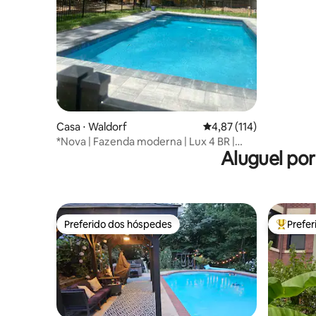
estimação
Casa ⋅ Waldorf
4,87 de uma avaliação m
4,87 (114)
*Nova | Fazenda moderna | Lux 4 BR |
Aluguel po
Perto de DC
Preferido dos hóspedes
Prefe
Preferido dos hóspedes
Entre os