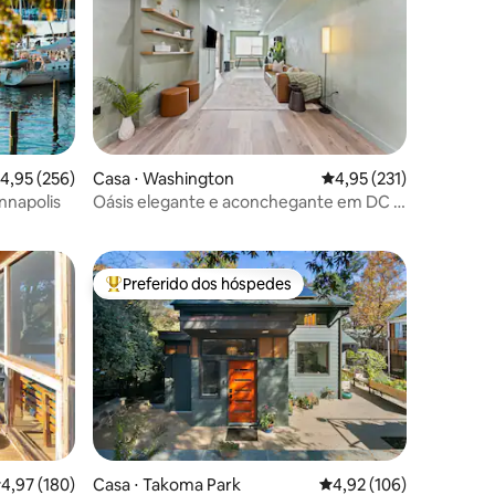
,95 de uma avaliação média de 5, 256 avaliações
4,95 (256)
Casa ⋅ Washington
4,95 de uma avaliação 
4,95 (231)
ções
nnapolis
Oásis elegante e aconchegante em DC |
1 quarto/1 banheiro
Preferido dos hóspedes
os hóspedes
Entre os melhores preferidos dos hóspedes
ções
,97 de uma avaliação média de 5, 180 avaliações
4,97 (180)
Casa ⋅ Takoma Park
4,92 de uma avaliação 
4,92 (106)