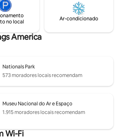
de lojas e a uma curta distância de carro
idade
do FedExField – Washington Redskins
Stadium, Six Flags, Washington DC e
ionamento
à água na
Ar-condicionado
MGM National Harbor.
to no local
lico à
lags America
Nationals Park
573 moradores locais recomendam
Museu Nacional do Ar e Espaço
1.915 moradores locais recomendam
 Wi-Fi