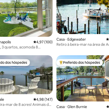
édia de 5, 148 avaliações
Casa ⋅ Edgewater
4
napolis
4,97 de uma avaliação média de 5, 100 avalia
4,97 (100)
Retiro à beira-mar na área de A
, 3 quartos, acomoda 8
 beira d'água, doca e lareira
rido dos hóspedes
Preferido dos hóspedes
 melhores preferidos dos hóspedes
Entre os melhores preferidos d
ale
4,98 de uma avaliação média de 5, 147 avalia
4,98 (147)
eira-mar de 8 acres! Animais de
Casa ⋅ Glen Burnie
4