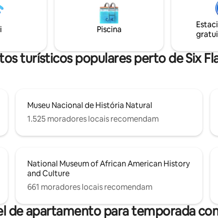
mento na rua, Smart TV de
pequenas e pessoas com mobil
as 3 quarteirões (3 minutos a
reduzida Festas não são permitidas. Por
vimentada orla de Fells Point.
Estac
favor, note que não há acesso 
i
Piscina
nge o suficiente para dormir
gratui
propriedade, mas há acesso púb
erturbado!
água nas proximidades.
os turísticos populares perto de Six F
Museu Nacional de História Natural
1.525 moradores locais recomendam
National Museum of African American History
and Culture
661 moradores locais recomendam
el de apartamento para temporada com