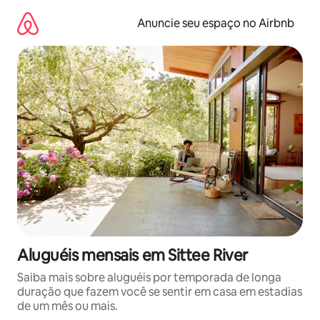
Pular
para
Anuncie seu espaço no Airbnb
o
conteúdo
Aluguéis mensais em Sittee River
Saiba mais sobre aluguéis por temporada de longa
duração que fazem você se sentir em casa em estadias
de um mês ou mais.