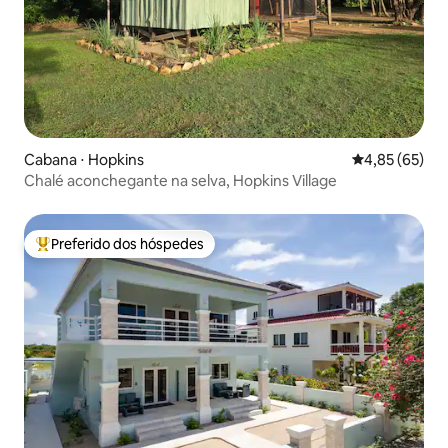
Cabana ⋅ Hopkins
4,85 de uma a
4,85 (65)
Chalé aconchegante na selva, Hopkins Village
Preferido dos hóspedes
Entre os melhores preferidos dos hóspedes