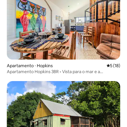
Apartamento ⋅ Hopkins
5 de uma a
5 (18)
Apartamento Hopkins 3BR • Vista para o mar e a
montanha