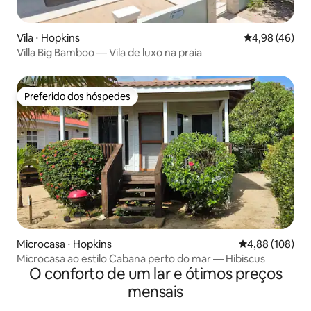
Vila ⋅ Hopkins
4,98 de uma a
4,98 (46)
Villa Big Bamboo — Vila de luxo na praia
Preferido dos hóspedes
Preferido dos hóspedes
Microcasa ⋅ Hopkins
4,88 de uma av
4,88 (108)
Microcasa ao estilo Cabana perto do mar — Hibiscus
O conforto de um lar e ótimos preços
mensais