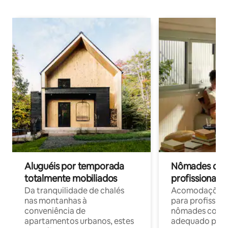
Aluguéis por temporada
Nômades digit
totalmente mobiliados
profissionais 
Da tranquilidade de chalés
Acomodações c
nas montanhas à
para profission
conveniência de
nômades com W
apartamentos urbanos, estes
adequado para 