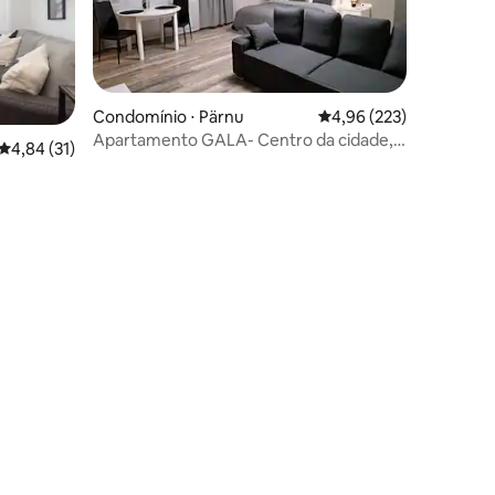
Condomínio ⋅ Pärnu
4,96 de uma avaliação 
4,96 (223)
Apartamento GALA- Centro da cidade,
4,84 de uma avaliação média de 5, 31 avaliações
4,84 (31)
com vista para a Prefeitura