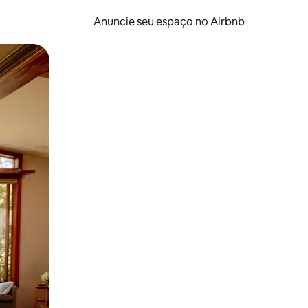
Anuncie seu espaço no Airbnb
 deslizando o dedo na tela.