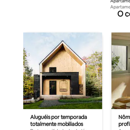
Apartame
Apartame
O c
Aluguéis por temporada
Nôma
totalmente mobiliados
profi