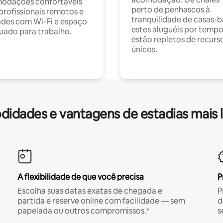
odações confortáveis
perto de penhascos à
profissionais remotos e
tranquilidade de casas-b
des com Wi-Fi e espaço
estes aluguéis por temp
ado para trabalho.
estão repletos de recurs
únicos.
idades e vantagens de estadias mais 
A flexibilidade de que você precisa
P
Escolha suas datas exatas de chegada e
P
partida e reserve online com facilidade — sem
d
papelada ou outros compromissos.*
s