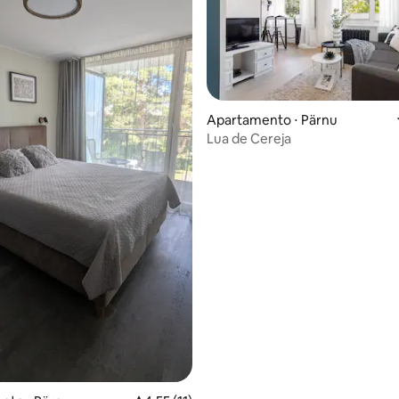
Apartamento ⋅ Pärnu
Lua de Cereja
média de 5, 43 avaliações