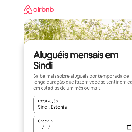
Pular
para
o
conteúdo
Aluguéis mensais em
Sindi
Saiba mais sobre aluguéis por temporada de
longa duração que fazem você se sentir em c
em estadias de um mês ou mais.
Localização
Quando os resultados estiverem disponíveis, expl
Check-in