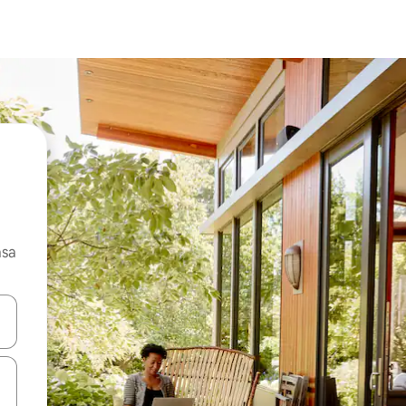
asa
ore-os usando as seta para cima e para baixo do teclado ou tocando e