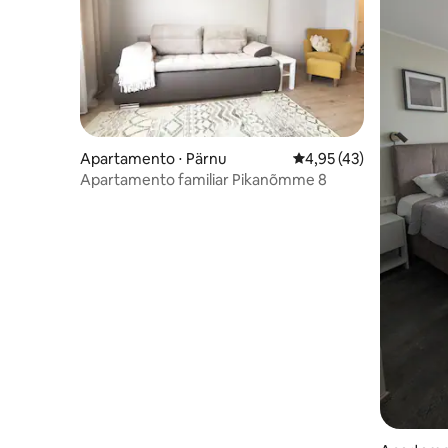
Apartamento ⋅ Pärnu
4,95 de uma avaliação 
4,95 (43)
Apartamento familiar Pikanõmme 8