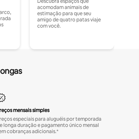
Descubra espaços que
acomodam animais de
arco,
estimação para que seu
orada
amigo de quatro patas viaje
os
com você.
longas
reços mensais simples
reços especiais para aluguéis por temporada
e longa duração e pagamento único mensal
em cobranças adicionais.*