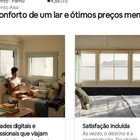
nto ⋅ Pärnu
4,55 de uma avaliação média de 5, 11 avalia
4,55 (11)
nto Aisa
onforto de um lar e ótimos preços men
des digitais e
Satisfação incluída
ssionais que viajam
Às vezes, o destino é a
acomodação. De chalés