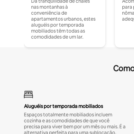
Da tranquilidade de chalés
Acom
nas montanhas à
para 
conveniência de
nôma
apartamentos urbanos, estes
adequ
aluguéis por temporada
mobiliados têm todas as
comodidades de um lar.
Comod
Aluguéis por temporada mobiliados
Espaços totalmente mobiliados incluem
cozinha e as comodidades de que você
precisa para viver bem por um mês ou mais. É a
alternativa perfeita para uma sublocação.