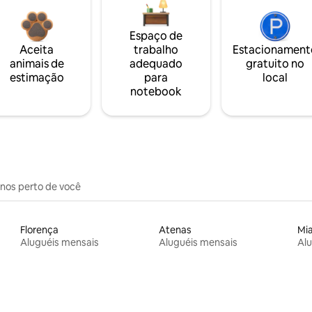
Espaço de
Aceita
trabalho
Estacionament
animais de
adequado
gratuito no
estimação
para
local
notebook
inos perto de você
Florença
Atenas
Mi
Aluguéis mensais
Aluguéis mensais
Alu