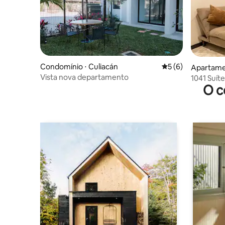
Condomínio ⋅ Culiacán
5 de uma avaliação
5 (6)
Apartamen
Vista nova departamento
1041 Suít
O c
rápido Pr