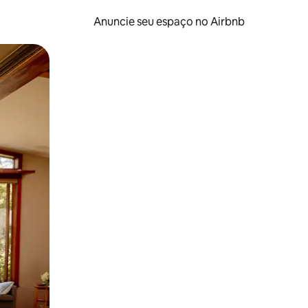
Anuncie seu espaço no Airbnb
 deslizando o dedo na tela.