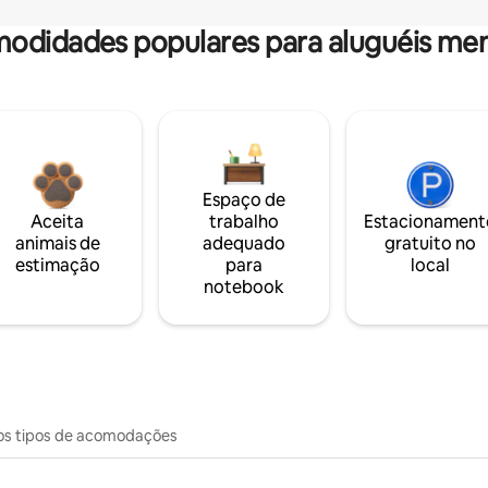
odidades populares para aluguéis men
Espaço de
Aceita
trabalho
Estacionament
animais de
adequado
gratuito no
estimação
para
local
notebook
os tipos de acomodações