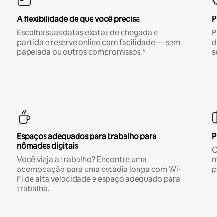
A flexibilidade de que você precisa
P
Escolha suas datas exatas de chegada e
P
partida e reserve online com facilidade — sem
d
papelada ou outros compromissos.*
s
Espaços adequados para trabalho para
P
nômades digitais
O
Você viaja a trabalho? Encontre uma
m
acomodação para uma estadia longa com Wi-
p
Fi de alta velocidade e espaço adequado para
trabalho.