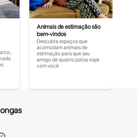
Animais de estimação são
bem-vindos
Descubra espaços que
acomodam animais de
arco,
estimação para que seu
orada
amigo de quatro patas viaje
os
com você.
longas