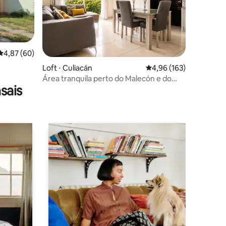
4,87 de uma avaliação média de 5, 60 avaliações
4,87 (60)
ções
Loft ⋅ Culiacán
4,96 de uma avaliação 
4,96 (163)
Área tranquila perto do Malecón e do
sais
Hospital Geral