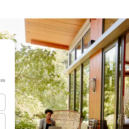
asa
ore-os usando as seta para cima e para baixo do teclado ou tocando e