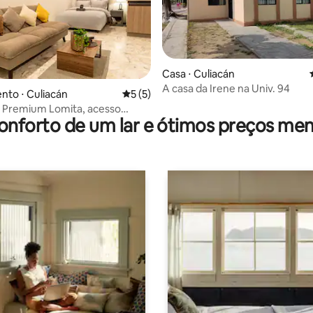
Casa ⋅ Culiacán
A casa da Irene na Univ. 94
 média de 5, 6 avaliações
to ⋅ Culiacán
5 de uma avaliação média de 5, 5 avalia
5 (5)
e Premium Lomita, acesso
onforto de um lar e ótimos preços men
imavera