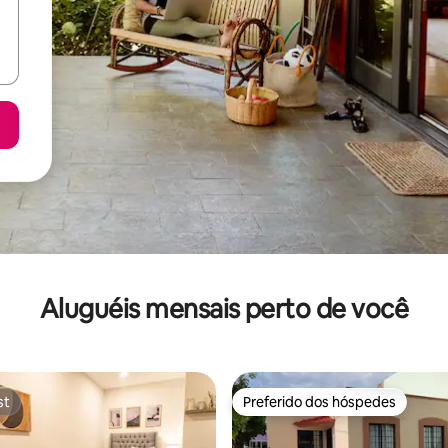
Aluguéis mensais perto de você
st
Preferido dos hóspedes
st
Preferido dos hóspedes