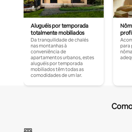
Aluguéis por temporada
Nôma
totalmente mobiliados
profi
Da tranquilidade de chalés
Acom
nas montanhas à
para 
conveniência de
nôma
apartamentos urbanos, estes
adequ
aluguéis por temporada
mobiliados têm todas as
comodidades de um lar.
Comod