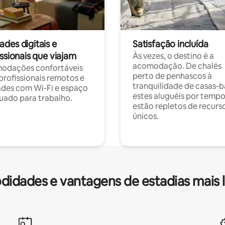
des digitais e
Satisfação incluída
ssionais que viajam
Às vezes, o destino é a
acomodação. De chalés
odações confortáveis
perto de penhascos à
profissionais remotos e
tranquilidade de casas-b
des com Wi-Fi e espaço
estes aluguéis por temp
ado para trabalho.
estão repletos de recurs
únicos.
idades e vantagens de estadias mais 