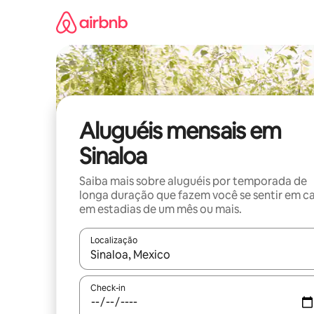
Pular
para
o
conteúdo
Aluguéis mensais em
Sinaloa
Saiba mais sobre aluguéis por temporada de
longa duração que fazem você se sentir em c
em estadias de um mês ou mais.
Localização
Quando os resultados estiverem disponíveis, expl
Check-in