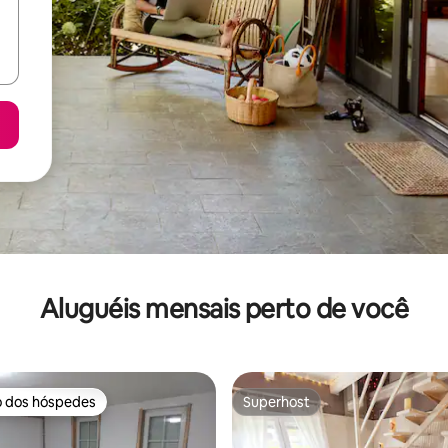
Aluguéis mensais perto de você
o dos hóspedes
Superhost
o dos hóspedes
Superhost