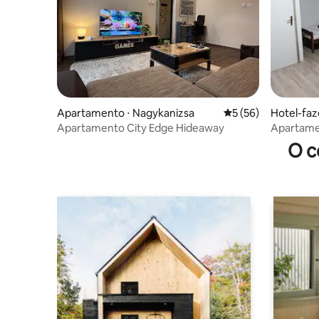
Apartamento ⋅ Nagykanizsa
5 de uma avaliação 
5 (56)
Hotel-faz
Apartamento City Edge Hideaway
Apartamen
O c