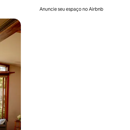
Anuncie seu espaço no Airbnb
 deslizando o dedo na tela.