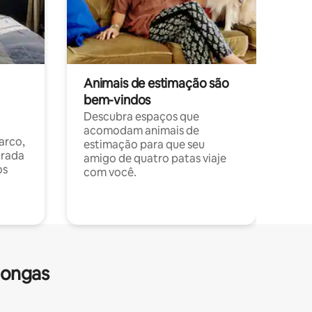
Animais de estimação são
bem-vindos
Descubra espaços que
acomodam animais de
arco,
estimação para que seu
orada
amigo de quatro patas viaje
os
com você.
longas