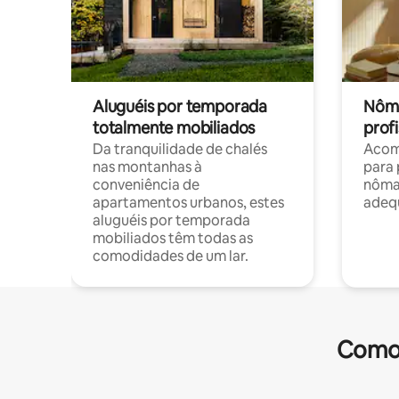
Aluguéis por temporada
Nôma
totalmente mobiliados
profi
Da tranquilidade de chalés
Acom
nas montanhas à
para 
conveniência de
nôma
apartamentos urbanos, estes
adequ
aluguéis por temporada
mobiliados têm todas as
comodidades de um lar.
Comod