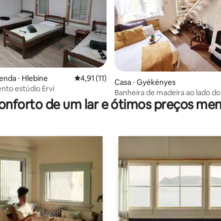
média de 5, 56 avaliações
enda ⋅ Hlebine
4,91 de uma avaliação média de 5, 11 avalia
4,91 (11)
Casa ⋅ Gyékényes
to estúdio Ervi
Banheira de madeira ao lado do
onforto de um lar e ótimos preços men