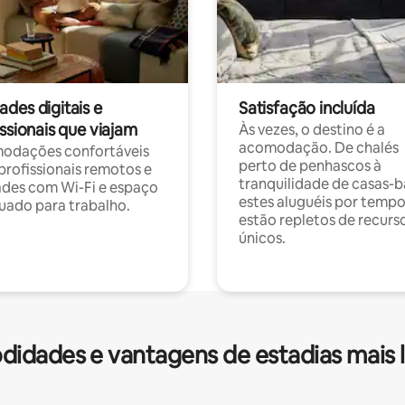
des digitais e
Satisfação incluída
ssionais que viajam
Às vezes, o destino é a
acomodação. De chalés
odações confortáveis
perto de penhascos à
profissionais remotos e
tranquilidade de casas-b
des com Wi-Fi e espaço
estes aluguéis por temp
ado para trabalho.
estão repletos de recurs
únicos.
idades e vantagens de estadias mais 