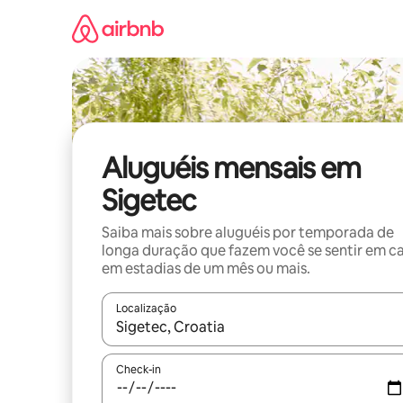
Pular
para
o
conteúdo
Aluguéis mensais em
Sigetec
Saiba mais sobre aluguéis por temporada de
longa duração que fazem você se sentir em c
em estadias de um mês ou mais.
Localização
Quando os resultados estiverem disponíveis, expl
Check-in