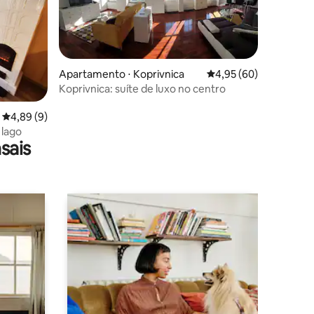
Apartamento ⋅ Koprivnica
4,95 de uma avaliação
4,95 (60)
Koprivnica: suíte de luxo no centro
ções
4,89 de uma avaliação média de 5, 9 avaliações
4,89 (9)
 lago
sais