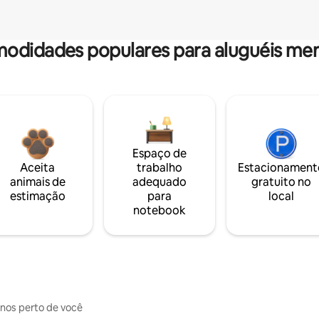
odidades populares para aluguéis men
Espaço de
Aceita
trabalho
Estacionament
animais de
adequado
gratuito no
estimação
para
local
notebook
inos perto de você