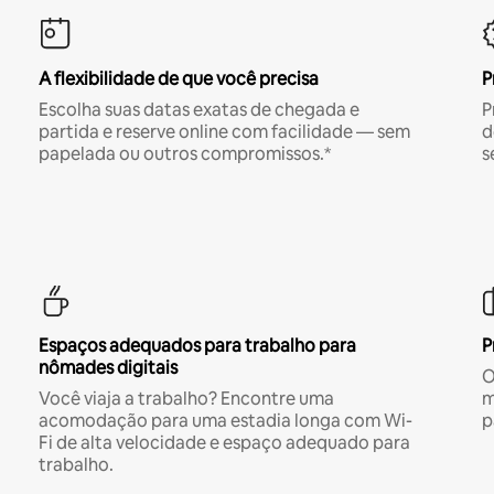
A flexibilidade de que você precisa
P
Escolha suas datas exatas de chegada e
P
partida e reserve online com facilidade — sem
d
papelada ou outros compromissos.*
s
Espaços adequados para trabalho para
P
nômades digitais
O
Você viaja a trabalho? Encontre uma
m
acomodação para uma estadia longa com Wi-
p
Fi de alta velocidade e espaço adequado para
trabalho.