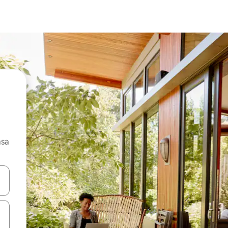
asa
ore-os usando as seta para cima e para baixo do teclado ou tocando e