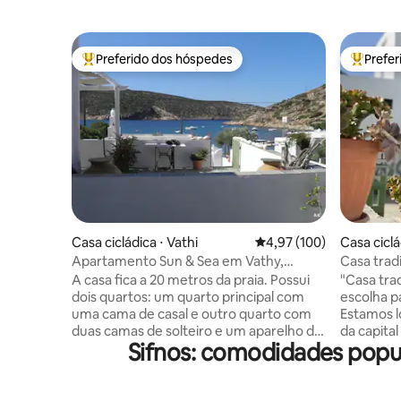
Preferido dos hóspedes
Prefe
Entre os melhores preferidos dos hóspedes
Entre os
Casa cicládica ⋅ Vathi
4,97 de uma avaliação m
4,97 (100)
Casa ciclá
Apartamento Sun & Sea em Vathy,
Casa trad
Sifnos, Cíclades!
A casa fica a 20 metros da praia. Possui
"Casa tra
dois quartos: um quarto principal com
escolha p
uma cama de casal e outro quarto com
Estamos l
duas camas de solteiro e um aparelho de
da capital
Sifnos: comodidades popu
TV. Ambos os quartos têm unidades de
uma curta 
ar condicionado. Há um banheiro e uma
tabernas e
cozinha totalmente equipada com área
para explor
de jantar. Uma vez por semana, os
carro, da