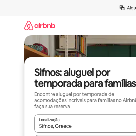
Pular
Algu
para
o
conteúdo
Sifnos: aluguel por
temporada para famílias
Encontre aluguel por temporada de
acomodações incríveis para famílias no Airbn
faça sua reserva
Localização
Quando os resultados estiverem disponíveis, expl