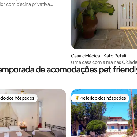
ior com piscina privativa
Filadaki
Casa cicládica ⋅ Kato Petali
Uma casa com alma nas Cíclade
emporada de acomodações pet friendly
piscina!
rido dos hóspedes
Preferido dos hóspedes
 melhores preferidos dos hóspedes
Entre os melhores preferidos d