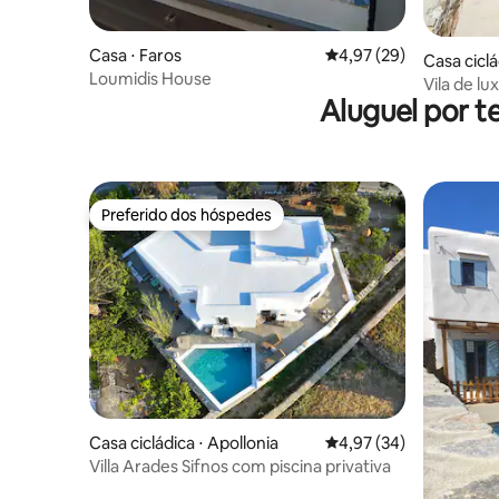
Casa ⋅ Faros
4,97 de uma avaliação 
4,97 (29)
Casa cicl
Loumidis House
Vila de l
Aluguel por 
Preferido dos hóspedes
Preferido dos hóspedes
Casa cicládica ⋅ Apollonia
4,97 de uma avaliação 
4,97 (34)
Villa Arades Sifnos com piscina privativa