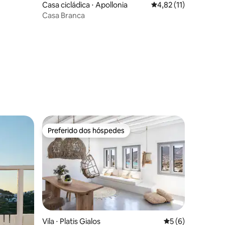
Casa cicládica ⋅ Apollonia
4,82 de uma avaliação
4,82 (11)
Casa Branca
ções
Preferido dos hóspedes
Preferido dos hóspedes
ções
Vila ⋅ Platis Gialos
5 de uma avaliaçã
5 (6)