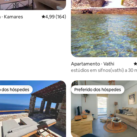
 ⋅ Kamares
4,99 de uma avaliação média de 5, 164 avalia
4,99 (164)
édia de 5, 153 avaliações
Apartamento ⋅ Vathi
4
estúdios em sifnos(vathi) a 30
mar
o dos hóspedes
Preferido dos hóspedes
o dos hóspedes
Preferido dos hóspedes