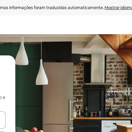
mas informações foram traduzidas automaticamente. 
Mostrar idioma
b e
ore-os usando as seta para cima e para baixo do teclado ou tocando e