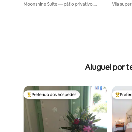
Moonshine Suite — pátio privativo,
Vila super
banheira de hidromassagem, Starlink
Levantes 
Aluguel por t
Preferido dos hóspedes
Prefe
Entre os melhores preferidos dos hóspedes
Entre os