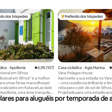
rido dos hóspedes
Preferido dos hóspedes
 melhores preferidos dos hóspedes
Entre os melhores preferidos d
édia de 5, 100 avaliações
dica ⋅ Apollonia
4,95 de uma avaliação média de 5, 107 avalia
4,95 (107)
Casa cicládica ⋅ Agia Marina
4
icional em Sifnos
View Pelagos House
dicional em Sifnos" é a melhor
Aproveite a sua estadia no Vie
ara umas férias maravilhosas!
– uma residência brilhante e l
ocalizados em Katavati,ao lado
vista para o pôr do sol de Sifnos
 Apollonia, uma área tranquila, a
Projetada para uma estadia ac
lares para aluguéis por temporada de 
distância do centro (lojas,
para duas pessoas, esta casa s
 vida noturna) .A base ideal
em todos os desejos e necessi
ar a ilha. Fica a 15'-20' de
básicas para uma escapadela g
 maioria das praias. Há uma
relaxante. Divirta-se em um r