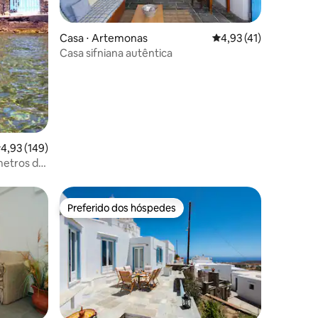
Casa ⋅ Artemonas
4,93 de uma avaliação
4,93 (41)
ções
Casa sifniana autêntica
,93 de uma avaliação média de 5, 149 avaliações
4,93 (149)
 metros do
Preferido dos hóspedes
Preferido dos hóspedes