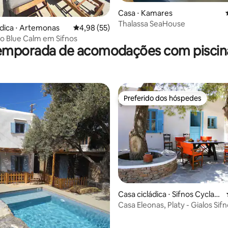
Casa ⋅ Kamares
Thalassa SeaHouse
média de 5, 29 avaliações
ádica ⋅ Artemonas
4,98 de uma avaliação média de 5, 55 avalia
4,98 (55)
uxo Blue Calm em Sifnos
temporada de acomodações com piscina 
Preferido dos hóspedes
Preferido dos hóspedes
Casa cicládica ⋅ Sifnos Cyclad
média de 5, 34 avaliações
es
Casa Eleonas, Platy - Gialos Si