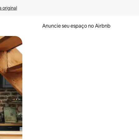
 original
Anuncie seu espaço no Airbnb
 deslizando o dedo na tela.