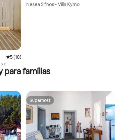
Nesea Sifnos - Villa Kymo
5 de uma avaliação média de 5, 10 avaliações
5 (10)
s e
 para famílias
Superhost
os hóspedes
Superhost