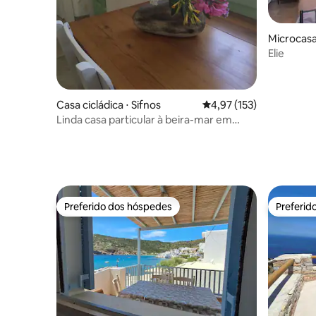
Microcasa
Elie
Casa cicládica ⋅ Sifnos
4,97 de uma avaliação m
4,97 (153)
Linda casa particular à beira-mar em
Sifnos!
Preferido dos hóspedes
Preferid
Preferido dos hóspedes
Preferid