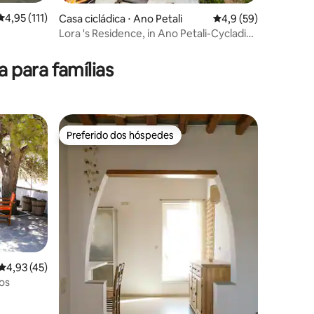
4,95 de uma avaliação média de 5, 111 avaliações
4,95 (111)
Casa cicládica ⋅ Ano Petali
4,9 de uma avaliação
4,9 (59)
Lora 's Residence, in Ano Petali-Cycladic
ções
home
para famílias
Preferido dos hóspedes
Preferido dos hóspedes
4,93 de uma avaliação média de 5, 45 avaliações
4,93 (45)
fnos