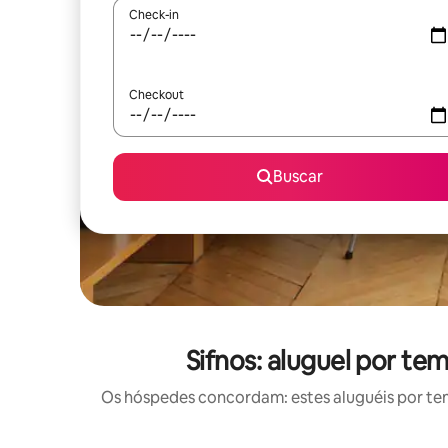
Check-in
Checkout
Buscar
Sifnos: aluguel por t
Os hóspedes concordam: estes aluguéis por te