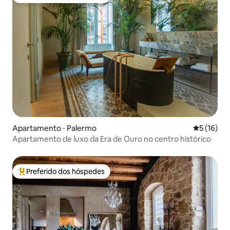
Entre os melhores preferidos dos hóspedes
Apartamento ⋅ Palermo
5 de uma a
5 (16)
Apartamento de luxo da Era de Ouro no centro histórico
Preferido dos hóspedes
Entre os melhores preferidos dos hóspedes