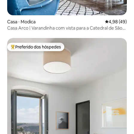
Casa ⋅ Modica
4,98 de uma a
4,98 (49)
Casa Arco | Varandinha com vista para a Catedral de São
Jorge
Preferido dos hóspedes
Entre os melhores preferidos dos hóspedes