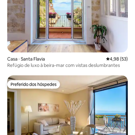
Casa ⋅ Santa Flavia
4,98 de uma a
4,98 (53)
Refúgio de luxo à beira-mar com vistas deslumbrantes
Preferido dos hóspedes
Preferido dos hóspedes