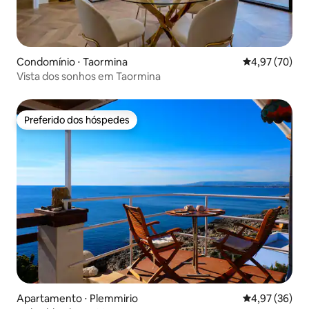
Condomínio ⋅ Taormina
4,97 de uma a
4,97 (70)
Vista dos sonhos em Taormina
Preferido dos hóspedes
Preferido dos hóspedes
Apartamento ⋅ Plemmirio
4,97 de uma a
4,97 (36)