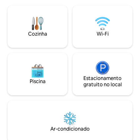
proximidades:perfeito para excursões,
hóspedes que, com
Smart Working, passeios de
apresentam a nos
enogastronomia, para casais, famílias,
melhor forma poss
viajantes solitários que adoram a viagem
esta casa, ficará f
fora DO comum ou para PARAR de
felizes com você.
visitar nossas costas. Disponível para
Cozinha
Wi-Fi
reservas mais longas e aulas de culinária
mediante solicitação!
Estacionamento
Piscina
gratuito no local
Ar-condicionado