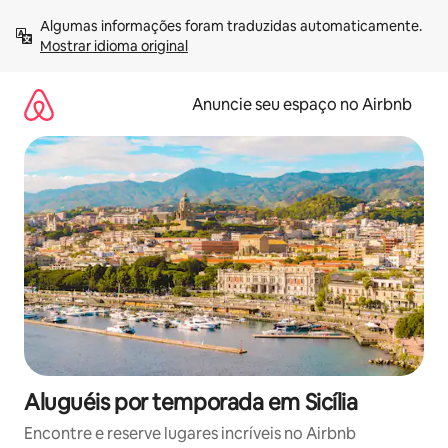
Pular
Algumas informações foram traduzidas automaticamente. 
para
Mostrar idioma original
o
conteúdo
Anuncie seu espaço no Airbnb
Aluguéis por temporada em Sicília
Encontre e reserve lugares incríveis no Airbnb