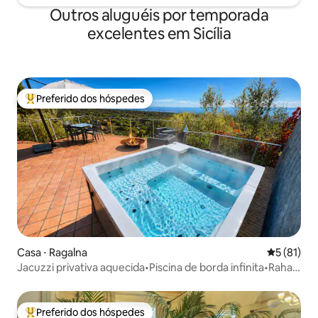
Outros aluguéis por temporada
excelentes em Sicília
Preferido dos hóspedes
Entre os melhores preferidos dos hóspedes
Casa ⋅ Ragalna
5 de uma a
5 (81)
Jacuzzi privativa aquecida•Piscina de borda infinita•Rahal
Luxury
Preferido dos hóspedes