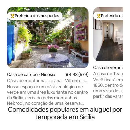
Preferido dos hóspedes
Preferido dos 
Entre os melhores preferidos dos hóspedes
Entre os melhore
Casa de veraneio ⋅
A casa no Teatro, 
Casa de campo ⋅ Nicosia
4,93 de uma avaliação média de 
4,93 (579)
Catânia.
Você ficará em um
Oásis de montanha siciliana - Villa inteira
1860, dentro de 
(Smart W.)
Nosso espaço é um oásis ecológico de
uma vista deslumb
verde em uma área luxuriante no centro
partir das varandas
da Sicília, cercado pelas montanhas
luz vai te surpreender. Você 
Nebrodi, no coração de uma Reserva
centro histórico d
Comodidades populares em aluguel por
Natural, com vistas e caminhos
de interesse mais
sonhadores, longe das multidões da
temporada em Sicília
curta distância a pé. O Parque do Vu
cidade,respirando ar limpo. Parques,
Etna fica a menos
fazendas, arte e cultura nas
distância. Obrigad