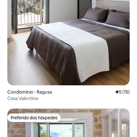
Condomínio ⋅ Ragusa
5 de uma a
5 (15)
Casa Valentine
Preferido dos hóspedes
Preferido dos hóspedes