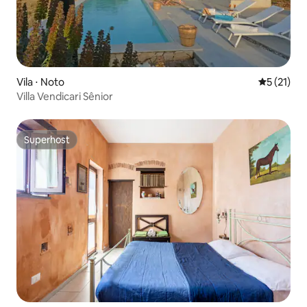
Vila ⋅ Noto
5 de uma a
5 (21)
Villa Vendicari Sênior
Superhost
Superhost