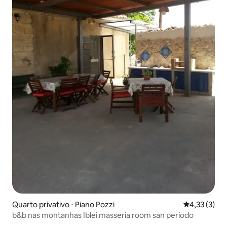
Quarto privativo ⋅ Piano Pozzi
4,33 de uma 
4,33 (3)
b&b nas montanhas Iblei masseria room san período