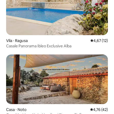
Vila ⋅ Ragusa
4,67 de uma a
4,67 (12)
Casale Panorama Ibleo Exclusive Alba
Casa ⋅ Noto
4,76 de uma a
4,76 (42)