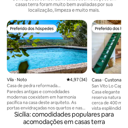
casas terra foram muito bem avaliadas por sua
localização, limpeza e muito mais.
Preferido dos hóspedes
Preferido dos hó
Preferido dos hóspedes
Preferido dos hó
Vila ⋅ Noto
4,97 de uma avaliação média de
4,97 (34)
Casa ⋅ Custonaci
Casa de pedra reformada
San Vito Lo Capo R
artisticamente com vista para a cidade
Monte Cofano
Paredes antigas e comodidades
Casa elegante loc
de Noto
modernas coexistem em harmonia
reserva natural d
pacífica na casa deste arquiteto. As
cerca de 400 met
portas envidraçadas nos quartos e nas
vista esplêndida d
Sicília: comodidades populares para
áreas de estar se abrem para uma
um ambiente natur
paisagem ondulante. Jante ao ar livre
era uma antiga fa
acomodações em casas terra
em um pátio protegido e dê um
com atenção metic