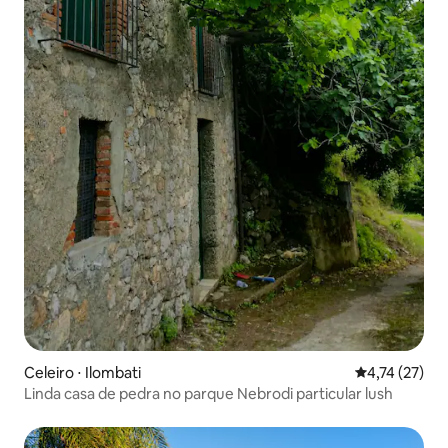
Celeiro ⋅ Ilombati
4,74 de uma a
4,74 (27)
Linda casa de pedra no parque Nebrodi particular lush