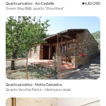
Quarto privativo ⋅ Aci Castello
4,82 de uma av
4,82 (210)
Green Way B&B, quarto "Etna Mare"
Quarto privativo ⋅ Motta Camastra
Quarto Vecchia Pietra – Ideal para casais