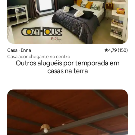
Casa ⋅ Enna
4,79 de uma av
4,79 (150)
Casa aconchegante no centro
Outros aluguéis por temporada em
casas na terra