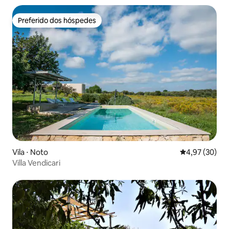
Preferido dos hóspedes
Preferido dos hóspedes
Vila ⋅ Noto
4,97 de uma a
4,97 (30)
Villa Vendicari