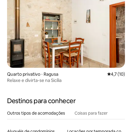
Quarto privativo ⋅ Ragusa
4,7 de uma a
4,7 (10)
Relaxe e divirta-se na Sicília
Destinos para conhecer
Outros tipos de acomodações
Coisas para fazer
Aluguéis de condomínios
Locações por temporada com piscina