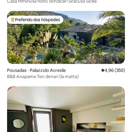
Casa Mmiriusa Noto Vendicari Siracusa Sicília
Preferido dos hóspedes
Entre os melhores preferidos dos hóspedes
Pousadas ⋅ Palazzolo Acreide
4,96 de uma ava
4,96 (350)
B&B Anapama Ten denari (la matta)