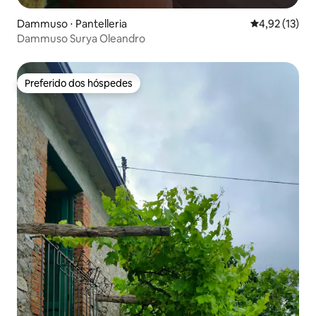
Dammuso ⋅ Pantelleria
4,92 de uma a
4,92 (13)
Dammuso Surya Oleandro
Preferido dos hóspedes
Preferido dos hóspedes