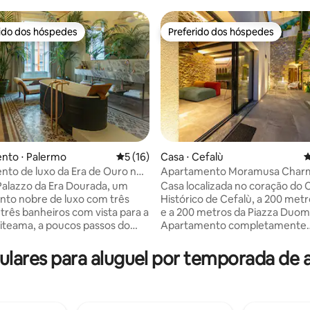
rido dos hóspedes
Preferido dos hóspedes
 melhores preferidos dos hóspedes
Preferido dos hóspedes
média de 5, 68 avaliações
nto ⋅ Palermo
5 de uma avaliação média de 5, 16 avalia
5 (16)
Casa ⋅ Cefalù
4
to de luxo da Era de Ouro no
Apartamento Moramusa Char
stórico
Palazzo da Era Dourada, um
Casa localizada no coração do 
to nobre de luxo com três
Histórico de Cefalù, a 200 met
 três banheiros com vista para a
e a 200 metros da Piazza Duom
liteama, a poucos passos do
Apartamento completamente
 Teatro Politeama de Palermo.
independente, tem um grande 
ência exclusiva e mobiliada por
interno e uma área de relaxa
opulares para aluguel por temporada d
 combina perfeitamente a
jacuzzi e sauna a vapor. O interi
do século XIX com a arte
composto por uma sala de esta
 contemporânea, criando um
cozinha pequena, um banheiro 
legante para viajantes
quarto no andar de cima, todos