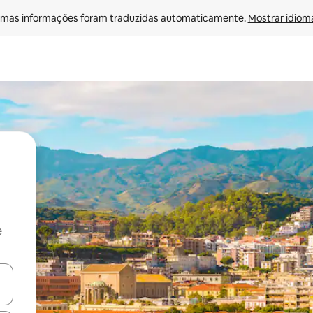
mas informações foram traduzidas automaticamente. 
Mostrar idioma
e
ore-os usando as seta para cima e para baixo do teclado ou tocando e