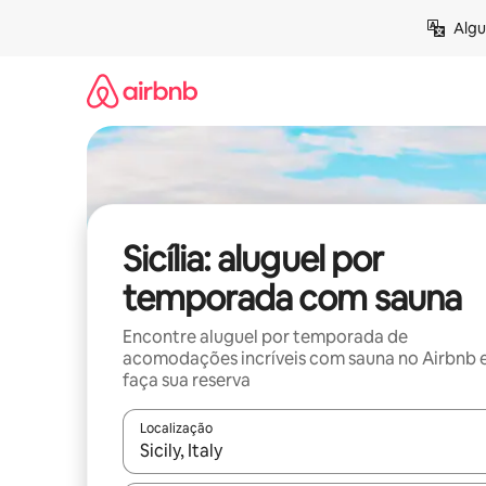
Pular
Algu
para
o
conteúdo
Sicília: aluguel por
temporada com sauna
Encontre aluguel por temporada de
acomodações incríveis com sauna no Airbnb 
faça sua reserva
Localização
Quando os resultados estiverem disponíveis, expl