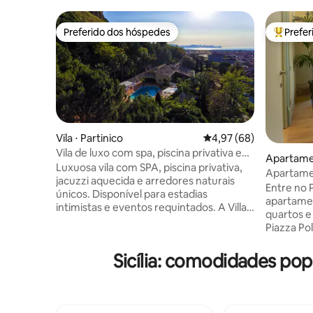
Preferido dos hóspedes
Prefe
Preferido dos hóspedes
Entre os
Vila ⋅ Partinico
4,97 de uma avaliação 
4,97 (68)
Vila de luxo com spa, piscina privativa e
Apartame
jacuzzi
Luxuosa vila com SPA, piscina privativa,
Apartamen
jacuzzi aquecida e arredores naturais
centro hi
Entre no 
únicos. Disponível para estadias
apartamen
intimistas e eventos requintados. A Villa
quartos e
Ginevra é uma vila elegante e
Piazza Po
lindamente acabada, perfeitamente
histórico
situada entre o mar e a montanha. A
Esta resid
Sicília: comodidades p
mansão de 10.000 pés quadrados, com
designers
uma esplêndida piscina privada (15m x
grandeza 
7m), aninhada dentro de uma soberba
siciliana
floresta de pinheiros cercada por jardins
refúgio e