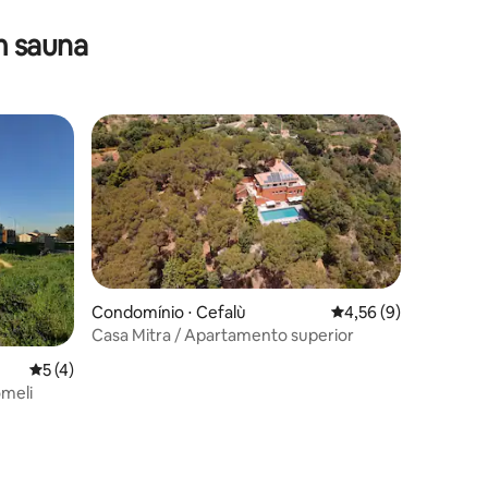
m sauna
Condomínio ⋅ Cefalù
4,56 de uma avaliaçã
4,56 (9)
Casa Mitra / Apartamento superior
5 de uma avaliação média de 5, 4 avaliações
5 (4)
meli