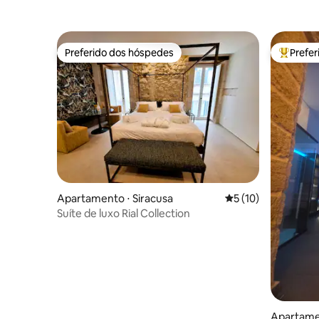
Preferido dos hóspedes
Prefe
Preferido dos hóspedes
Entre os
Apartamento ⋅ Siracusa
5 de uma avaliação 
5 (10)
Suíte de luxo Rial Collection
Apartame