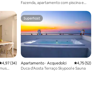
ra
Fazenda, apartamento com piscina e
estacionamento
Superhost
os hóspedes
Superhost
4,97 de uma avaliação média de 5, 34 avaliações
4,97 (34)
Apartamento ⋅ Acquedolci
4,75 de uma avaliação
4,75 (52)
omus
Duca d'Aosta Terraço Skypool e Sauna
ções