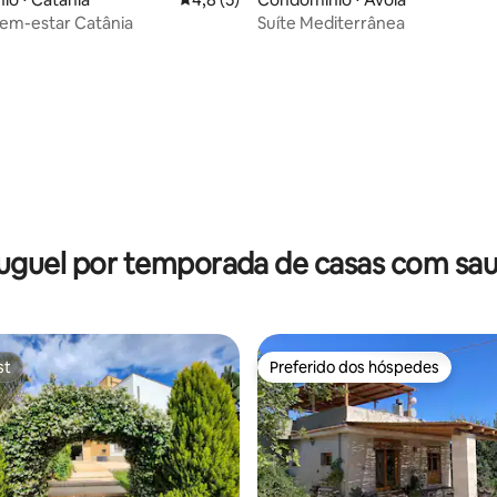
em-estar Catânia
Suíte Mediterrânea
média de 5, 20 avaliações
uguel por temporada de casas com sa
st
Preferido dos hóspedes
st
Preferido dos hóspedes