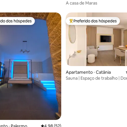
A casa de Maras
rido dos hóspedes
Preferido dos hóspedes
 melhores preferidos dos hóspedes
Entre os melhores preferidos d
Apartamento ⋅ Catânia
Sauna | Espaço de trabalho | D
média de 5, 10 avaliações
Retreat, Centro
nto ⋅ Palermo
4,98 de uma avaliação média de 5, 52 avalia
4,98 (52)