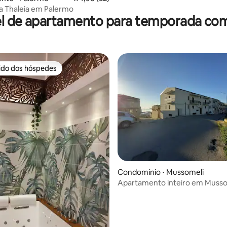
pa Thaleia em Palermo
l de apartamento para temporada co
rido dos hóspedes
 melhores preferidos dos hóspedes
 média de 5, 4 avaliações
Condomínio ⋅ Mussomeli
Apartamento inteiro em Musso