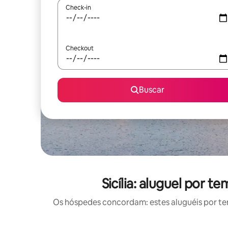
Check-in
Checkout
Buscar
Sicília: aluguel por
Os hóspedes concordam: estes aluguéis por t