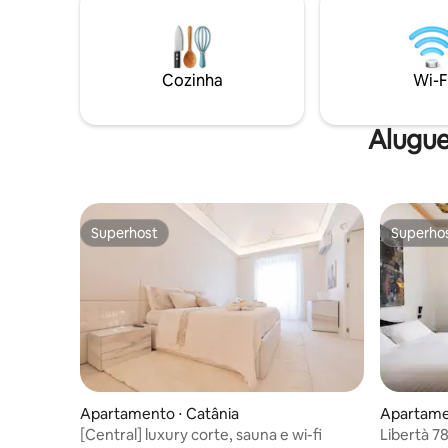
maduros vibrantes, palmeiras e árvores
exigentes
frutíferas, é ideal para grandes grupos de
escondem 
amigos ou famílias que procuram
um recan
espaço, mimos e luxo.
relaxamen
Cozinha
Wi-F
seu apar
Alugue
Superhost
Superho
Superhost
Superho
Apartamento ⋅ Catânia
Apartame
[Central] luxury corte, sauna e wi-fi
Libertà 78