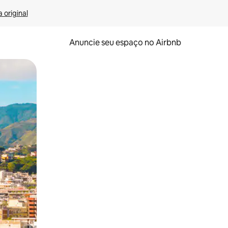
 original
Anuncie seu espaço no Airbnb
 deslizando o dedo na tela.