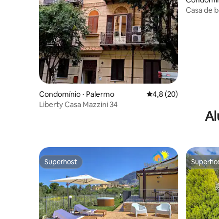
Casa de b
Condomínio ⋅ Palermo
4,8 de uma avaliação 
4,8 (20)
Liberty Casa Mazzini 34
Al
Superhost
Superho
Superhost
Superho