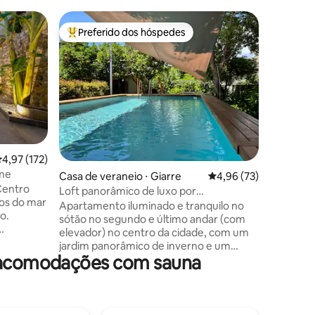
Casa ⋅ Sa
Preferido dos hóspedes
Preferi
Entre os melhores preferidos dos hóspedes
Preferi
Sant'Elia
Sant'Elia
nel suo g
splendido
accesso a
metri dall
Perfetta 
totale re
esterna, 
ções
,97 de uma avaliação média de 5, 172 avaliações
4,97 (172)
bagno tur
me
Casa de veraneio ⋅ Giarre
4,96 de uma avaliação
4,96 (73)
L'appart
Centro
è compost
Loft panorâmico de luxo por
ros do mar
una zona 
SicilianRelaxingHomes
Apartamento iluminado e tranquilo no
o.
tutti i co
sótão no segundo e último andar (com
elevador) no centro da cidade, com um
pátio
jardim panorâmico de inverno e um
mento com
e acomodações com sauna
grande terraço panorâmico, em um
or é
edifício histórico de prestígio; no
r, uma
estacionamento no pátio com uma
e o
estação de carregamento de carro
elétrico; no térreo, compartilhado com