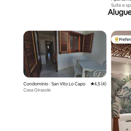
Suíte e s
Alugue
Prefe
Entre os
Condomínio ⋅ San Vito Lo Capo
4,5 de uma avaliação
4,5 (4)
Casa Girasole