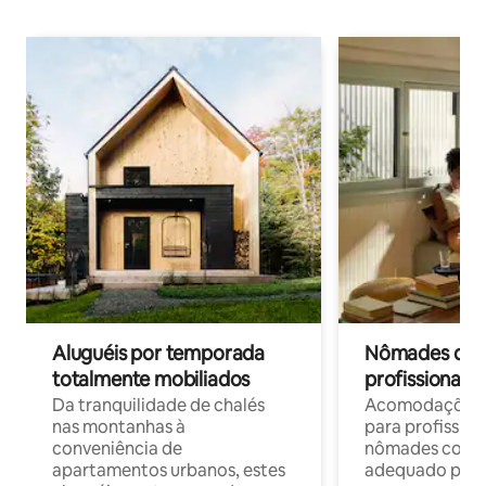
Aluguéis por temporada
Nômades digit
totalmente mobiliados
profissionais 
Da tranquilidade de chalés
Acomodações c
nas montanhas à
para profission
conveniência de
nômades com W
apartamentos urbanos, estes
adequado para 