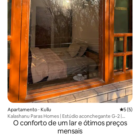
Apartamento ⋅ Kullu
5 de uma 
5 (5)
Kalashanu Paras Homes | Estúdio aconchegante G-2 |
O conforto de um lar e ótimos preços
Cozinha
mensais