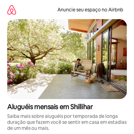
Pular
para
Anuncie seu espaço no Airbnb
o
conteúdo
Aluguéis mensais em Shillihar
Saiba mais sobre aluguéis por temporada de longa
duração que fazem você se sentir em casa em estadias
de um mês ou mais.