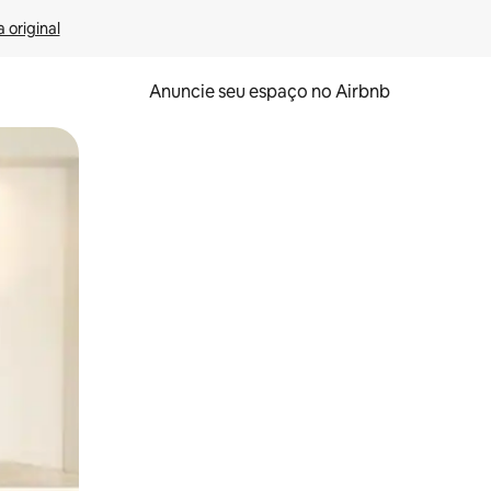
 original
Anuncie seu espaço no Airbnb
 deslizando o dedo na tela.