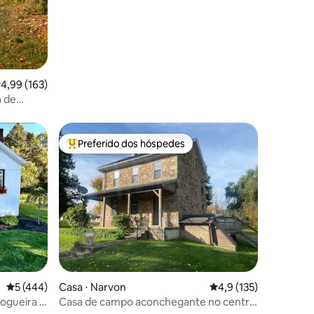
,99 de uma avaliação média de 5, 163 avaliações
4,99 (163)
a de
Preferido dos hóspedes
os hóspedes
Entre os melhores preferidos dos hóspedes
5 de uma avaliação média de 5, 444 avaliações
5 (444)
Casa ⋅ Narvon
4,9 de uma avaliação 
4,9 (135)
fogueira -
Casa de campo aconchegante no centro