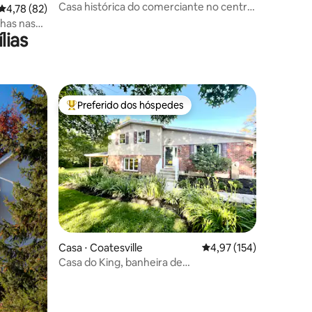
Casa histórica do comerciante no centro
4,78 de uma avaliação média de 5, 82 avaliações
4,78 (82)
da cidade — Beittel House
lhas nas
lias
Preferido dos hóspedes
os hóspedes
Entre os melhores preferidos dos hóspedes
ções
Casa ⋅ Coatesville
4,97 de uma avaliação 
4,97 (154)
Casa do King, banheira de
hidromassagem. A piscina está aberta
para o verão!