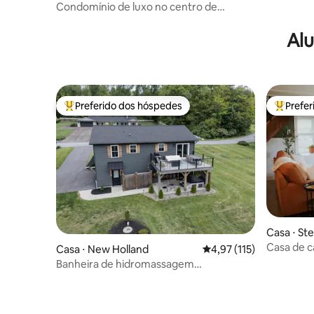
Condomínio de luxo no centro de
Lancaster
Alu
Preferido dos hóspedes
Prefe
Entre os melhores preferidos dos hóspedes
Entre os
Casa ⋅ St
Casa de 
Casa ⋅ New Holland
4,97 de uma avaliação m
4,97 (115)
Banheira de hidromassagem
*Moderna~relaxante *sala de jogos
*campo amish