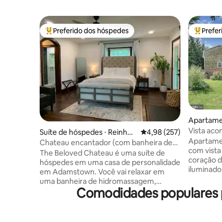
Preferido dos hóspedes
Prefe
Entre os melhores preferidos dos hóspedes
Entre os
Apartamen
Vista aco
Suíte de hóspedes ⋅ Reinhol
4,98 de uma avaliação m
4,98 (257)
vale de W
Apartame
ds
Chateau encantador (com banheira de
com vista
hidromassagem)
The Beloved Chateau é uma suíte de
coração d
hóspedes em uma casa de personalidade
iluminado
em Adamstown. Você vai relaxar em
ao exterio
uma banheira de hidromassagem,
plano abe
Comodidades populares 
desfrutar de uma cama firme e
Desfrute 
confortável com um banheiro moderno
varanda 
recém-renovado. Nossa TV de 55
com um li
polegadas lhe dá acesso às suas contas