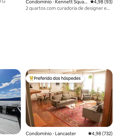
l G
Condomínio ⋅ Kennett Squar
4,98 de uma avaliação
4,98 (93)
e
2 quartos com curadoria de designer em
Kennett Square
ções
Preferido dos hóspedes
Entre os melhores preferidos dos hóspedes
ções
Condomínio ⋅ Lancaster
4,98 de uma avaliação 
4,98 (732)