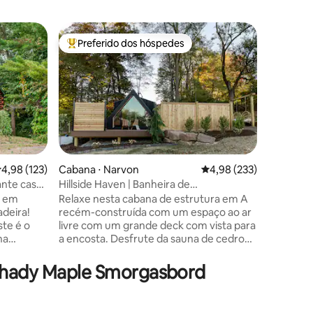
Celeiro ⋅
Preferido dos hóspedes
Prefe
os hóspedes
Entre os melhores preferidos dos hóspedes
Entre o
A Casa da
as terras 
A Carria
nossos es
transfor
atrás. Fo
profissi
lo um re
com bela
mais os e
ções
,98 de uma avaliação média de 5, 123 avaliações
4,98 (123)
Cabana ⋅ Narvon
4,98 de uma avaliação 
4,98 (233)
ainda ma
nte casa
Hillside Haven | Banheira de
gado + ov
e
hidromassagem e sauna
o em
Relaxe nesta cabana de estrutura em A
diversão.
deira!
recém-construída com um espaço ao ar
parte de
ste é o
livre com um grande deck com vista para
vistas ma
na
a encosta. Desfrute da sauna de cedro
agrícola
gem
feita sob medida, banheira de
sol inesq
uma viagem
hidromassagem, lareira com cadeiras de
Shady Maple Smorgasbord
e ao lado
ovo suspensas enquanto ouve a bela
relaxe ao
cachoeira. Dentro, há uma cozinha
vre com
totalmente abastecida, incluindo