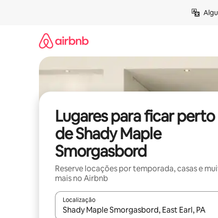
Pular
Algu
para
o
conteúdo
Lugares para ficar perto
de Shady Maple
Smorgasbord
Reserve locações por temporada, casas e mu
mais no Airbnb
Localização
Quando os resultados estiverem disponíveis, expl