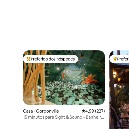
Preferido dos hóspedes
Prefe
Entre os melhores preferidos dos hóspedes
Entre os
Casa ⋅ Gordonville
4,99 de uma avaliação m
4,99 (227)
15 minutos para Sight & Sound - Banheira
de hidromassagem - Tomada para carro
elétrico - Fogão