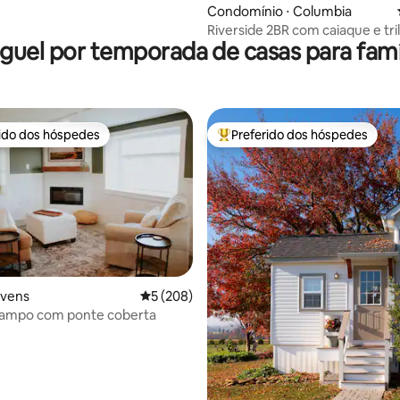
Condomínio ⋅ Columbia
Riverside 2BR com caiaque e tri
guel por temporada de casas para famí
proximidades
rido dos hóspedes
Preferido dos hóspedes
 melhores preferidos dos hóspedes
Entre os melhores preferidos d
evens
5 de uma avaliação média de 5, 208 avalia
5 (208)
campo com ponte coberta
édia de 5, 115 avaliações