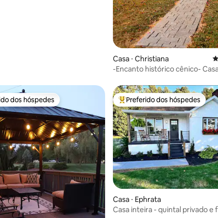
Casa ⋅ Christiana
4
-Encanto histórico cênico- Cas
hóspedes Spruce Edge
rido dos hóspedes
Preferido dos hóspedes
 melhores preferidos dos hóspedes
Entre os melhores preferidos d
édia de 5, 227 avaliações
Casa ⋅ Ephrata
Casa inteira - quintal privado e 