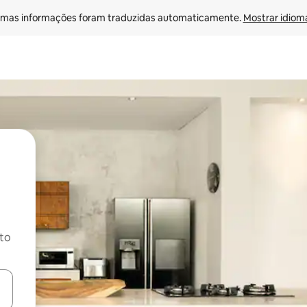
mas informações foram traduzidas automaticamente. 
Mostrar idioma
ito
ore-os usando as seta para cima e para baixo do teclado ou tocando e