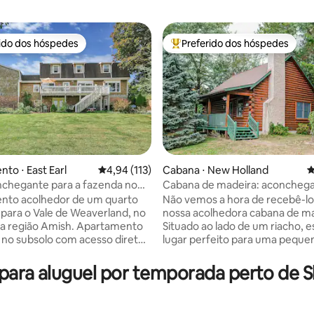
rido dos hóspedes
Preferido dos hóspedes
 melhores preferidos dos hóspedes
Entre os melhores preferidos d
to ⋅ East Earl
4,94 de uma avaliação média de 5, 113 avalia
4,94 (113)
Cabana ⋅ New Holland
4
nchegante para a fazenda no
Cabana de madeira: aconchega
édia de 5, 257 avaliações
eaverland
na beira do riacho em excelent
nto acolhedor de um quarto
Não vemos a hora de recebê-l
localização
 para o Vale de Weaverland, no
nossa acolhedora cabana de ma
a região Amish. Apartamento
Situado ao lado de um riacho, e
 no subsolo com acesso direto
lugar perfeito para uma peque
r, cozinha, sala de estar em
escapada romântica, uma via
rto e banheiro completo.
divertida com as crianças ou 
para aluguel por temporada perto de 
de uma garrafa de vinho na
de meninas/amigas. Acomode-s
no verão ou aconchegue-se
da lareira com um bom livro ou 
vro em frente à lareira nos
redor de uma fogueira ao ar li