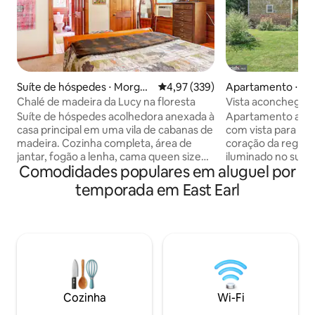
Suíte de hóspedes ⋅ Morgan
4,97 de uma avaliação média de 
4,97 (339)
Apartamento ⋅ Eas
town
Chalé de madeira da Lucy na floresta
Vista aconchegant
vale de Weaverla
Suíte de hóspedes acolhedora anexada à
Apartamento acol
casa principal em uma vila de cabanas de
com vista para o 
madeira. Cozinha completa, área de
coração da regiã
jantar, fogão a lenha, cama queen size
iluminado no subs
Comodidades populares em aluguel por
confortável, closet, jogos, 100 filmes.
ao exterior, cozin
Chuveiro com box e assento embutido.
plano aberto e ba
temporada em East Earl
Lavanderia com porta para área do
Desfrute de uma g
convés, mesas de bistrô, lareira. A sala
varanda no verão
de estar abobadada tem um assento de
com um livro em fr
amor para um dorminhoco, TV [ROKU,
meses mais frios. 
You Tube TV, HULU, Netflix, Amazon,
de carro de muito
Disney], leitor de Blu-Ray e Google Nest
de Lancaster, incl
Mini. Desfrute de itens de café da
milha), Yoders (1 
manhã como ovos frescos, suco, leite,
Bakery (3 milhas), 
Cozinha
Wi-Fi
pão, café, chá e nossa pizzelle caseira.
milhas) e Green Dr