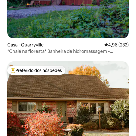
Casa ⋅ Quarryville
4,96 de uma av
4,96 (232)
*Chalé na floresta* Banheira de hidromassagem -
Fogueira - Churrasqueira
Preferido dos hóspedes
Entre os melhores preferidos dos hóspedes