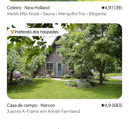
Celeiro ⋅ New Holland
4,97 de uma a
4,97 (39)
Welsh Mtn Nook • Sauna • Mergulho frio • Elegante
Preferido dos hóspedes
Entre os melhores preferidos dos hóspedes
Casa de campo ⋅ Narvon
4,9 de uma av
4,9 (683)
3 acres A-frame em Amish Farmland