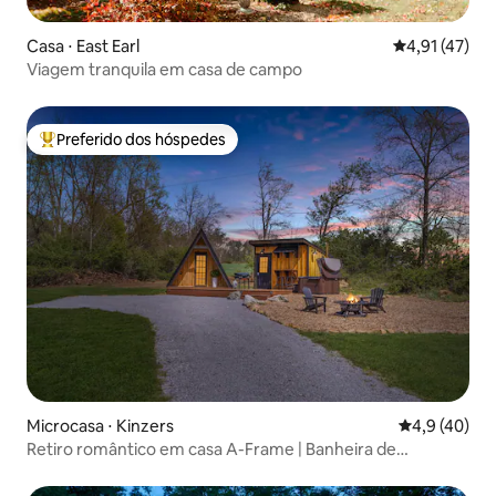
Casa ⋅ East Earl
4,91 de uma a
4,91 (47)
Viagem tranquila em casa de campo
Preferido dos hóspedes
Entre os melhores preferidos dos hóspedes
Microcasa ⋅ Kinzers
4,9 de uma a
4,9 (40)
Retiro romântico em casa A-Frame | Banheira de
hidromassagem + riacho + lagoa!