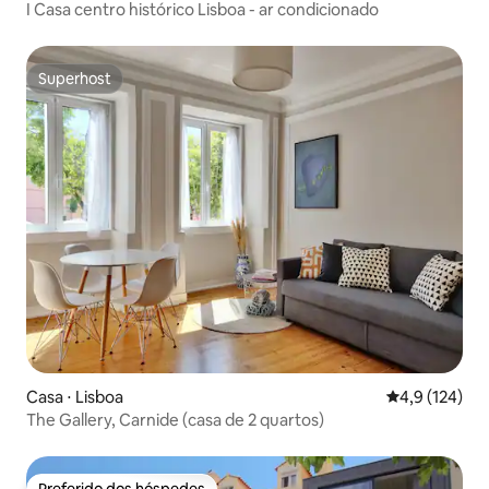
I Casa centro histórico Lisboa - ar condicionado
Superhost
Superhost
Casa ⋅ Lisboa
4,9 de uma av
4,9 (124)
The Gallery, Carnide (casa de 2 quartos)