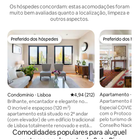
Os hóspedes concordam: estas acomodações foram
muito bem avaliadas quanto a localização, limpeza e
outros aspectos.
Preferido dos hóspedes
Preferido dos hó
Preferido dos hóspedes
Preferido dos hó
Apartamento ⋅ Li
Condomínio ⋅ Lisboa
4,94 de uma avaliação média de 
4,94 (212)
Apartamento ilum
Brilhante, encantador e elegante no
Seven Rivers
coração de Lisboa
Especial COVID-19
O incrível e espaçoso (120 m²)
com o Protocolo C
apartamento está situado no 2º andar
pelo turismo de Po
(com elevador) de um edifício tradicional
Conselho Nacional
de Lisboa totalmente renovado e está
Comodidades populares para aluguel
limpeza especial 
virado para o sol durante todo o dia. É
pisos, cozinha, b
elegantemente decorado, totalmente