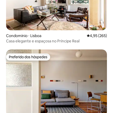
Condomínio ⋅ Lisboa
4,95 de uma av
4,95 (265)
Casa elegante e espaçosa no Príncipe Real
Preferido dos hóspedes
Preferido dos hóspedes