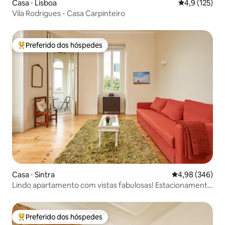
Casa ⋅ Lisboa
4,9 de uma av
4,9 (125)
Vila Rodrigues - Casa Carpinteiro
Preferido dos hóspedes
Entre os melhores preferidos dos hóspedes
Casa ⋅ Sintra
4,98 de uma ava
4,98 (346)
Lindo apartamento com vistas fabulosas! Estacionamento
gratuito
Preferido dos hóspedes
Entre os melhores preferidos dos hóspedes