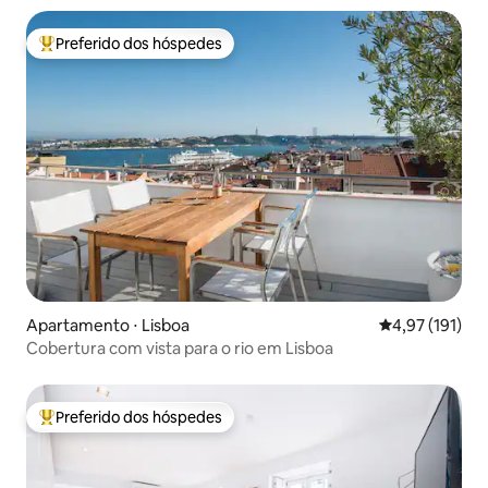
Preferido dos hóspedes
Entre os melhores preferidos dos hóspedes
Apartamento ⋅ Lisboa
4,97 de uma av
4,97 (191)
Cobertura com vista para o rio em Lisboa
Preferido dos hóspedes
Entre os melhores preferidos dos hóspedes