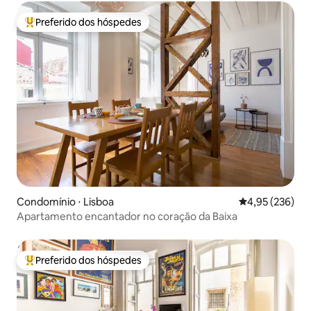
Preferido dos hóspedes
Entre os melhores preferidos dos hóspedes
Condomínio ⋅ Lisboa
4,95 de uma av
4,95 (236)
Apartamento encantador no coração da Baixa
Preferido dos hóspedes
Entre os melhores preferidos dos hóspedes