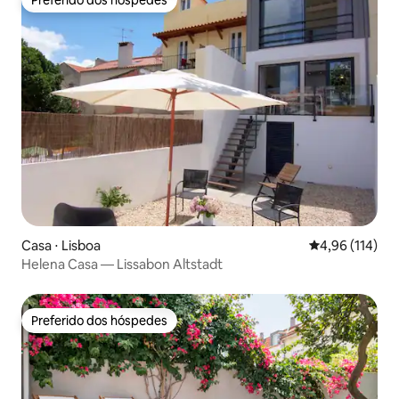
Preferido dos hóspedes
Preferido dos hóspedes
Casa ⋅ Lisboa
4,96 de uma av
4,96 (114)
Helena Casa — Lissabon Altstadt
Preferido dos hóspedes
Preferido dos hóspedes