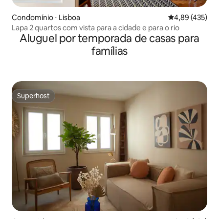
Condomínio ⋅ Lisboa
4,89 de uma av
4,89 (435)
Lapa 2 quartos com vista para a cidade e para o rio
Aluguel por temporada de casas para
famílias
Superhost
Superhost