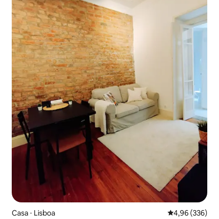
Casa ⋅ Lisboa
4,96 de uma ava
4,96 (336)