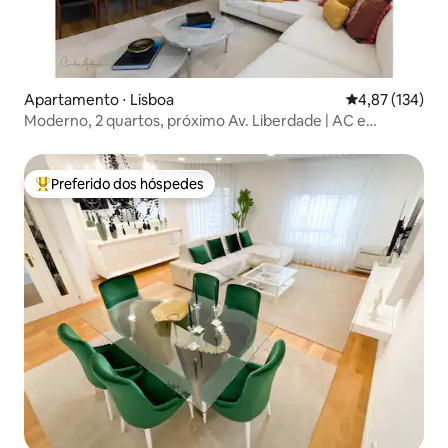
Apartamento ⋅ Lisboa
4,87 de uma av
4,87 (134)
Moderno, 2 quartos, próximo Av. Liberdade | AC e
estacionamento
Preferido dos hóspedes
Entre os melhores preferidos dos hóspedes