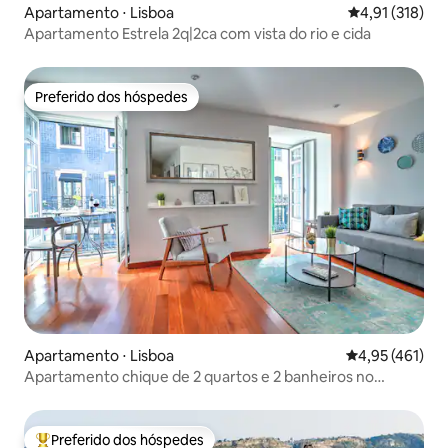
Apartamento ⋅ Lisboa
4,91 de uma av
4,91 (318)
Apartamento Estrela 2q|2ca com vista do rio e cida
Preferido dos hóspedes
Preferido dos hóspedes
Apartamento ⋅ Lisboa
4,95 de uma av
4,95 (461)
Apartamento chique de 2 quartos e 2 banheiros no
Chiado, localização privilegiada
Preferido dos hóspedes