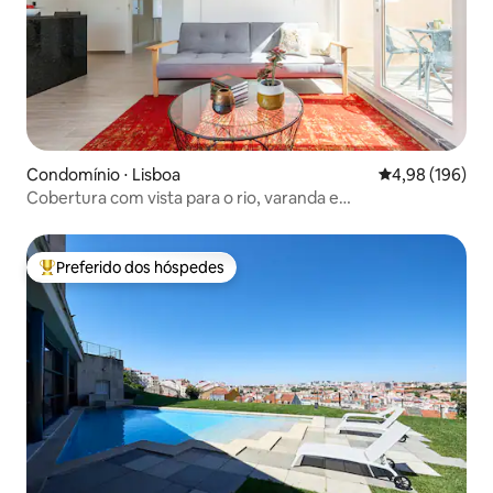
Condomínio ⋅ Lisboa
4,98 de uma av
4,98 (196)
Cobertura com vista para o rio, varanda e
estacionamento
Preferido dos hóspedes
Entre os melhores preferidos dos hóspedes