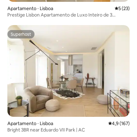
Apartamento ⋅ Lisboa
5 de uma a
5 (23)
Prestige Lisbon Apartamento de Luxo Inteiro de 3
Quartos
Superhost
Superhost
Apartamento ⋅ Lisboa
4,9 de uma av
4,9 (167)
Bright 3BR near Eduardo VII Park | AC