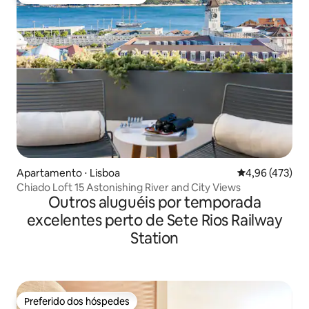
Entre os melhores preferidos dos hóspedes
Apartamento ⋅ Lisboa
4,96 de uma av
4,96 (473)
Chiado Loft 15 Astonishing River and City Views
Outros aluguéis por temporada
excelentes perto de Sete Rios Railway
Station
Preferido dos hóspedes
Preferido dos hóspedes