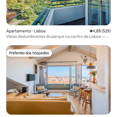
Apartamento ⋅ Lisboa
4,88 de uma ava
4,88 (529)
Vistas deslumbrantes do parque no centro de Lisboa —
Apartamento de 2 quartos
Preferido dos hóspedes
Preferido dos hóspedes