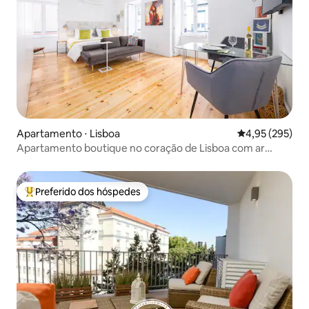
Apartamento ⋅ Lisboa
4,95 de uma av
4,95 (295)
Apartamento boutique no coração de Lisboa com ar
condicionado
Preferido dos hóspedes
Entre os melhores preferidos dos hóspedes