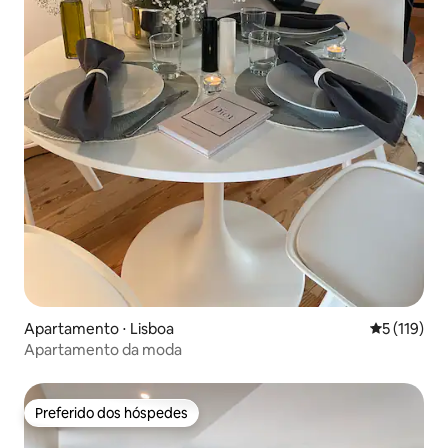
Apartamento ⋅ Lisboa
5 de uma av
5 (119)
Apartamento da moda
Preferido dos hóspedes
Preferido dos hóspedes