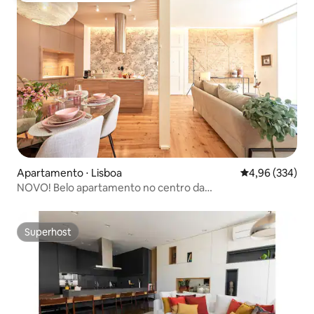
Apartamento ⋅ Lisboa
4,96 de uma ava
4,96 (334)
NOVO! Belo apartamento no centro da
cidade_3QUARTOS_2BANHEIROS_AC
Superhost
Superhost