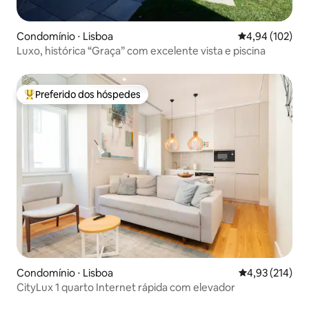
Condomínio ⋅ Lisboa
4,94 de uma av
4,94 (102)
Luxo, histórica “Graça” com excelente vista e piscina
Preferido dos hóspedes
Entre os melhores preferidos dos hóspedes
Condomínio ⋅ Lisboa
4,93 de uma av
4,93 (214)
CityLux 1 quarto Internet rápida com elevador