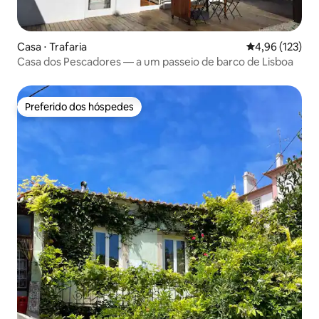
Casa ⋅ Trafaria
4,96 de uma av
4,96 (123)
Casa dos Pescadores — a um passeio de barco de Lisboa
Preferido dos hóspedes
Preferido dos hóspedes