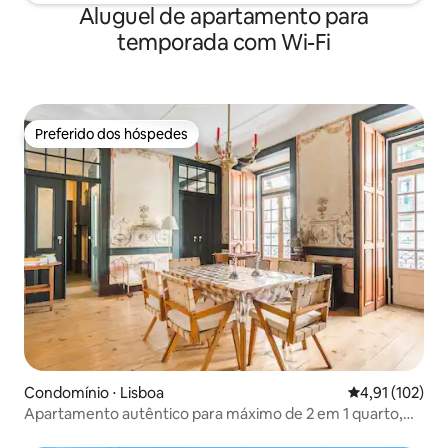
Aluguel de apartamento para
temporada com Wi-Fi
Preferido dos hóspedes
Preferido dos hóspedes
Condomínio ⋅ Lisboa
4,91 de uma av
4,91 (102)
Apartamento autêntico para máximo de 2 em 1 quarto,
Alfama