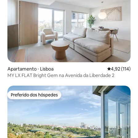
Apartamento ⋅ Lisboa
4,92 de uma av
4,92 (114)
MY LX FLAT Bright Gem na Avenida da Liberdade 2
Preferido dos hóspedes
Preferido dos hóspedes