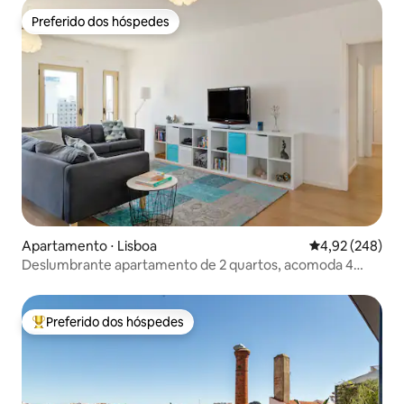
Preferido dos hóspedes
Preferido dos hóspedes
Apartamento ⋅ Lisboa
4,92 de uma ava
4,92 (248)
Deslumbrante apartamento de 2 quartos, acomoda 4
pessoas, próximo a Entrecampos
Preferido dos hóspedes
Entre os melhores preferidos dos hóspedes