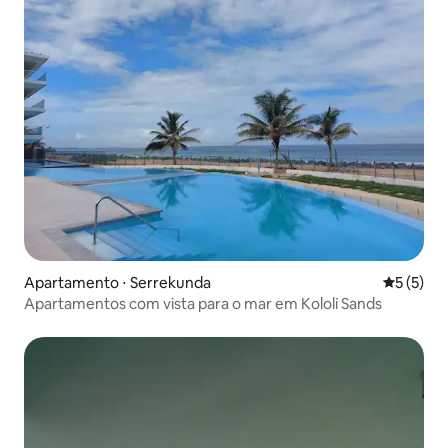
Apartamento ⋅ Serrekunda
5 de uma 
5 (5)
Apartamentos com vista para o mar em Kololi Sands