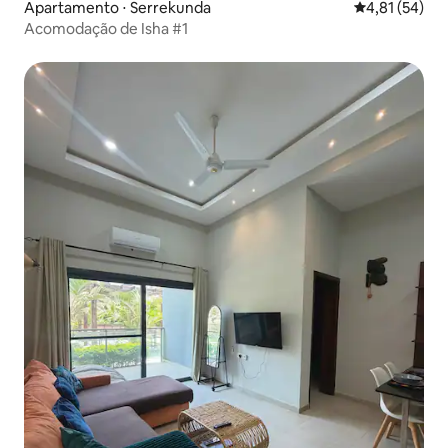
Apartamento ⋅ Serrekunda
4,81 de uma a
4,81 (54)
Acomodação de Isha #1