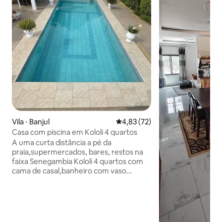
Vila ⋅ Banjul
4,83 de uma avaliação média de
4,83 (72)
Casa com piscina em Kololi 4 quartos
A uma curta distância a pé da
praia,supermercados, bares, restos na
faixa Senegambia Kololi 4 quartos com
cama de casal,banheiro com vaso
sanitário, chuveiro,cofre,ventilador,ar-
condicionado. Salão com tv,ventilador e
sofá. sala de jantar com
cadeiras,mesa,ventilador. A cozinha tem
geladeira,panela de água,