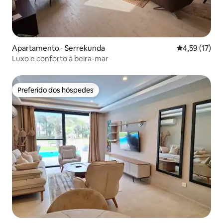
Apartamento ⋅ Serrekunda
4,59 de uma a
4,59 (17)
Luxo e conforto à beira-mar
Preferido dos hóspedes
Preferido dos hóspedes