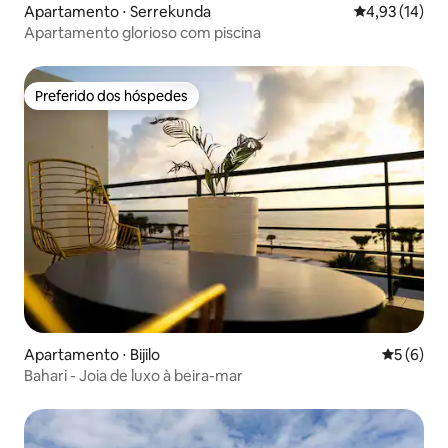
Apartamento ⋅ Serrekunda
4,93 de uma a
4,93 (14)
Apartamento glorioso com piscina
Preferido dos hóspedes
Preferido dos hóspedes
Apartamento ⋅ Bijilo
5 de uma 
5 (6)
Bahari - Joia de luxo à beira-mar