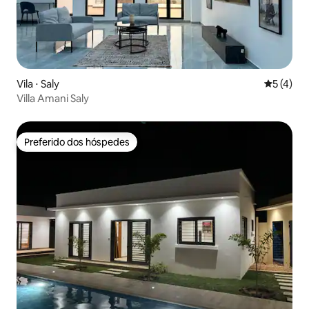
Vila ⋅ Saly
5 de uma 
5 (4)
Villa Amani Saly
Preferido dos hóspedes
Preferido dos hóspedes