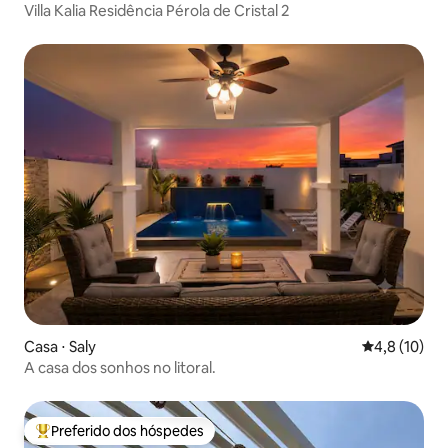
Villa Kalia Residência Pérola de Cristal 2
Casa ⋅ Saly
4,8 de uma a
4,8 (10)
A casa dos sonhos no litoral.
Preferido dos hóspedes
Entre os melhores preferidos dos hóspedes