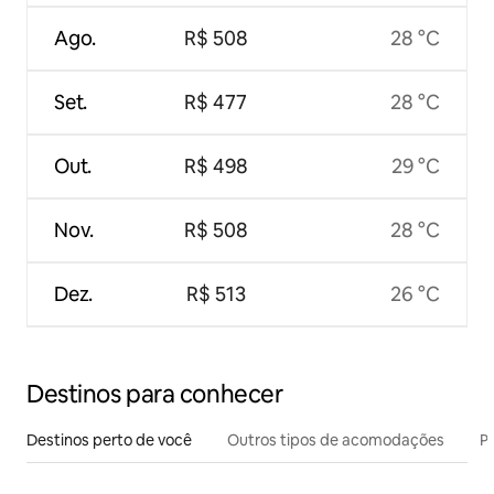
Ago.
R$ 508
28 °C
Set.
R$ 477
28 °C
Out.
R$ 498
29 °C
Nov.
R$ 508
28 °C
Dez.
R$ 513
26 °C
Destinos para conhecer
Destinos perto de você
Outros tipos de acomodações
Pr