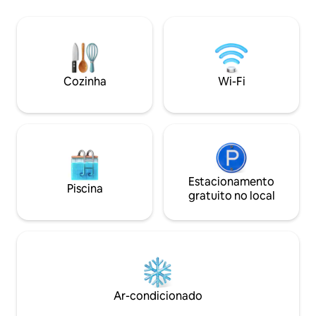
totalmente climat
segura. Local tran
para uma escapada
Fácil acesso a 30 
Blaise Diagne, em 
minutos das praia
Cozinha
Wi-Fi
minutos de Saly.⭐️
Estacionamento
Piscina
gratuito no local
Ar-condicionado