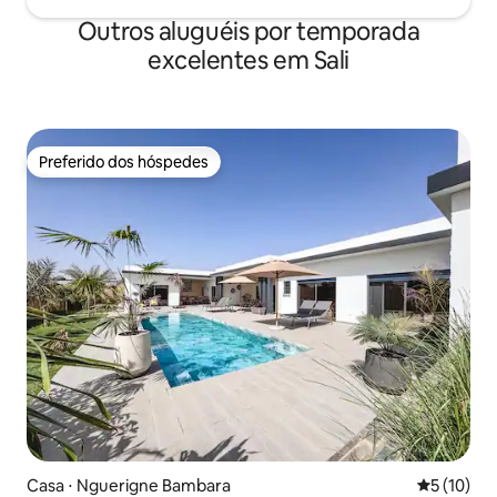
Outros aluguéis por temporada
excelentes em Sali
Preferido dos hóspedes
Preferido dos hóspedes
Casa ⋅ Nguerigne Bambara
5 de uma a
5 (10)