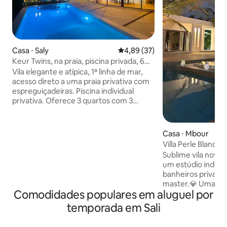
Casa ⋅ Saly
4,89 de uma avaliação média de
4,89 (37)
Keur Twins, na praia, piscina privada, 6
pessoas.
Vila elegante e atípica, 1ª linha de mar,
acesso direto a uma praia privativa com
espreguiçadeiras. Piscina individual
privativa. Oferece 3 quartos com 3
banheiros, banheiros privados, cozinha
equipada, área de estar iluminada. A 200
m do Saly Center (padaria, restaurante ,
Casa ⋅ Mbour
livraria de farmácia) A 1 minuto de
Villa Perle Blanche
distância, Hotel Mövenpick,
Sublime vila nova 
restaurantes de praia. Incluído: Wi-Fi,
um estúdio indep
IPTV, gerador, estacionamento,
banheiros privativ
espreguiçadeira de praia privativa,
master.💎 Uma gr
governanta Além disso: lazer,
Comodidades populares em aluguel por
magnífica sala de
eletricidade Está tudo pronto para uma
como camas e esp
temporada em Sali
estadia inesquecível.
grande sala de es
americana totalme