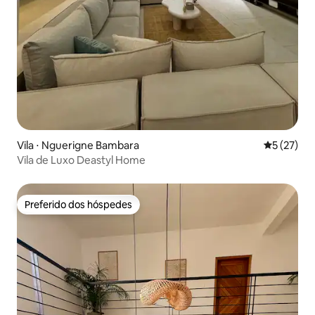
Vila ⋅ Nguerigne Bambara
5 de uma a
5 (27)
Vila de Luxo Deastyl Home
Preferido dos hóspedes
Preferido dos hóspedes