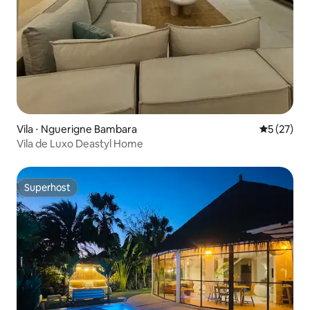
Vila ⋅ Nguerigne Bambara
5 de uma a
5 (27)
Vila de Luxo Deastyl Home
Superhost
Superhost