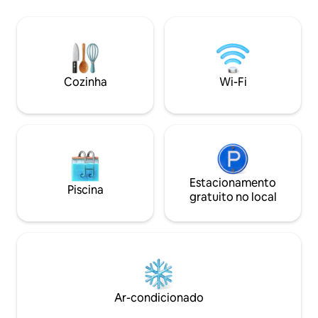
totalmente climatizada. Residência
segura. Local tranquilo sem vizinhos
para uma escapada inesquecível 🇸🇳 📍
Fácil acesso a 30 minutos do aeroporto
Blaise Diagne, em Nguerigne, a 10
minutos das praias de Somone e a 15
Cozinha
Wi-Fi
minutos de Saly.⭐️
Estacionamento
Piscina
gratuito no local
Ar-condicionado