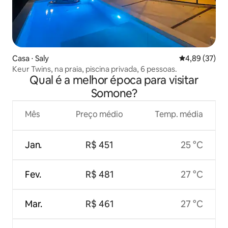
Casa ⋅ Saly
4,89 de uma a
4,89 (37)
Keur Twins, na praia, piscina privada, 6 pessoas.
Qual é a melhor época para visitar
Somone?
Mês
Preço médio
Temp. média
Jan.
R$ 451
25 °C
Fev.
R$ 481
27 °C
Mar.
R$ 461
27 °C