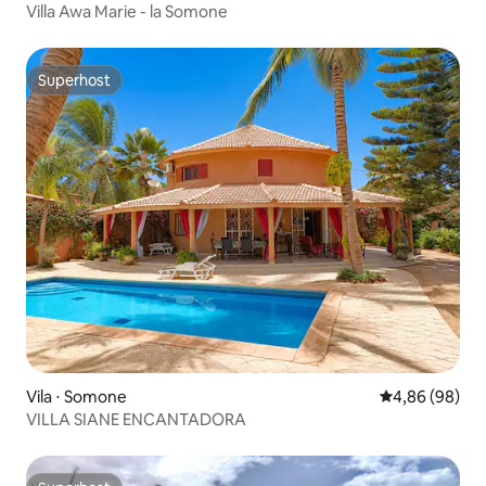
Villa Awa Marie - la Somone
Superhost
Superhost
Vila ⋅ Somone
4,86 de uma av
4,86 (98)
VILLA SIANE ENCANTADORA