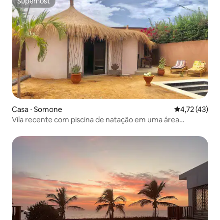
Superhost
Superhost
Casa ⋅ Somone
4,72 de uma a
4,72 (43)
Vila recente com piscina de natação em uma área
tranquila