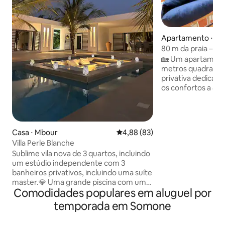
Apartamento ⋅ N
80 m da praia – A
independente
🏡 Um apartamento
metros quadrado
privativa dedicada
os confortos a 80 
Localização ideal
totalmente climati
aquecedor de água,
canais esportivos 
Casa ⋅ Mbour
4,88 de uma avaliação média de
4,88 (83)
de lavar, toalha, lençóis 
Villa Perle Blanche
espaçoso, localiz
Sublime vila nova de 3 quartos, incluindo
tranquilo com: - 1 sala de estar com
um estúdio independente com 3
cozinha aberta eq
banheiros privativos, incluindo uma suíte
para 2 pessoas) - 
master.💎 Uma grande piscina com uma
cama de casal, 1 cama
Comodidades populares em aluguel por
magnífica sala de estar submersa, bem
banheiros
como camas e espreguiçadeiras. Uma
temporada em Somone
grande sala de estar com cozinha
americana totalmente equipada. Vila