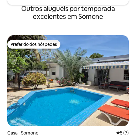
Outros aluguéis por temporada
excelentes em Somone
Preferido dos hóspedes
Preferido dos hóspedes
Casa ⋅ Somone
5 de uma 
5 (7)