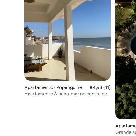
Apartamento ⋅ Popenguine
4,98 de uma avaliação 
4,98 (41)
Apartamento À beira-mar no centro de
Popenguine
Apartamen
Grande a