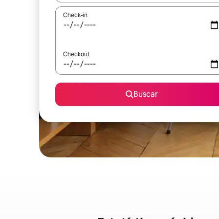
Check-in
Checkout
Buscar