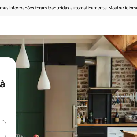
mas informações foram traduzidas automaticamente. 
Mostrar idioma
à
ore-os usando as seta para cima e para baixo do teclado ou tocando e