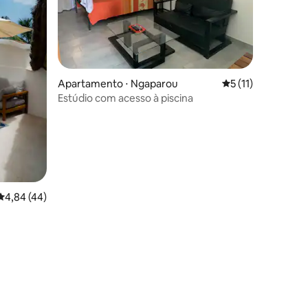
Apartamento ⋅ Ngaparou
5 de uma avaliação
5 (11)
Estúdio com acesso à piscina
4,84 de uma avaliação média de 5, 44 avaliações
4,84 (44)
ções