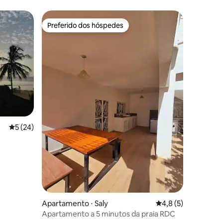
Preferido dos hóspedes
os hóspedes
Preferido dos hóspedes
ções
5 de uma avaliação média de 5, 24 avaliações
5 (24)
Apartamento ⋅ Saly
4,8 de uma avaliaçã
4,8 (5)
Apartamento a 5 minutos da praia RDC