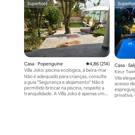
Superhost
Superho
Superhost
Superho
Casa ⋅ Popenguine
4,86 de uma avaliação m
4,86 (214)
Casa ⋅ Sal
Villa Joko: piscina ecológica, à beira-mar
Keur Twins
Não é adequado para crianças, consulte
pessoas.
Vila elega
a guia "Segurança e alojamento" Não é
acesso di
permitido brincar na piscina, respeite a
espreguiça
tranquilidade. A Villa Joko é apenas uma
privativa
"villa" no nome. É uma antiga cabana dos
banheiros
anos 60, adquirida em 2008, reformada e
equipada, á
melhorada, com o objetivo de respeitar a
m do Saly
sua singularidade e autenticidade.
livraria d
Destina-se a viajantes que procuram um
distância
lugar simples, acolhedor e próximo da
de praia. 
vida dos habitantes. Os viajantes que