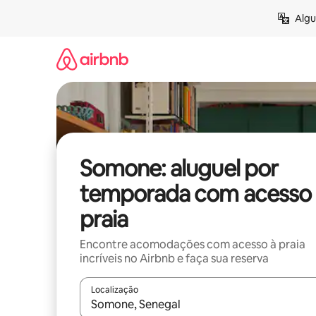
Pular
Algu
para
o
conteúdo
Somone: aluguel por
temporada com acesso 
praia
Encontre acomodações com acesso à praia
incríveis no Airbnb e faça sua reserva
Localização
Quando os resultados estiverem disponíveis, expl