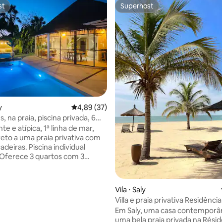
st
Superhost
st
Superhost
édia de 5, 214 avaliações
y
4,89 de uma avaliação média de 5, 37 avalia
4,89 (37)
, na praia, piscina privada, 6
nte e atípica, 1ª linha de mar,
reto a uma praia privativa com
deiras. Piscina individual
. Oferece 3 quartos com 3
, banheiros privados, cozinha
rea de estar iluminada. A 200
 Center (padaria, restaurante ,
Vila ⋅ Saly
e farmácia) A 1 minuto de
Villa e praia privativa Residênci
, Hotel Mövenpick, restaurantes
Em Saly, uma casa contempor
Incluído: Wi-Fi, IPTV, gerador,
uma bela praia privada na Rési