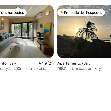
o dos hóspedes
Preferido dos hóspedes
o dos hóspedes
Entre os melhores preferidos d
to ⋅ Saly
4,9 de uma avaliação média de 5, 21 avalia
4,9 (21)
Apartamento ⋅ Saly
uary 2 - 200m para a praia,
"BËJ" — Um oásis em Saly
de incl
média de 5, 30 avaliações