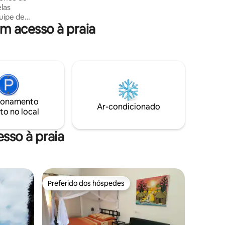
elas
comodidades que você vai dedicar um
uipe de
tempo para prazeres simples
 acesso à praia
o extra.
anquila
 por
ia (
ma
ionamento
ro
Ar-condicionado
to no local
artos/3
sso à praia
Preferido dos hóspedes
Preferido dos hóspedes