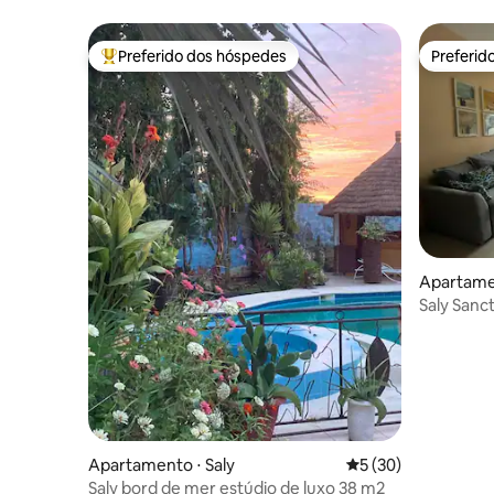
da Lagoa
Preferido dos hóspedes
Preferid
Entre os melhores preferidos dos hóspedes
Preferid
Apartamen
Saly Sanct
eletricida
Apartamento ⋅ Saly
5 de uma avaliação 
5 (30)
Saly bord de mer estúdio de luxo 38 m2