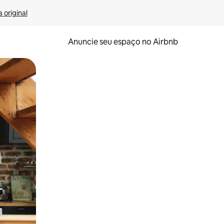
 original
Anuncie seu espaço no Airbnb
 deslizando o dedo na tela.