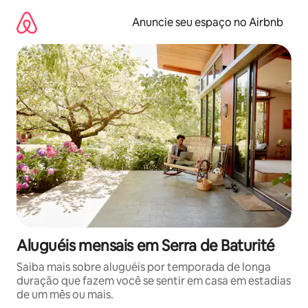
Pular
para
Anuncie seu espaço no Airbnb
o
conteúdo
Aluguéis mensais em Serra de Baturité
Saiba mais sobre aluguéis por temporada de longa
duração que fazem você se sentir em casa em estadias
de um mês ou mais.