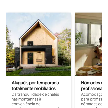
Aluguéis por temporada
Nômades digit
totalmente mobiliados
profissionais 
Da tranquilidade de chalés
Acomodações c
nas montanhas à
para profission
conveniência de
nômades com W