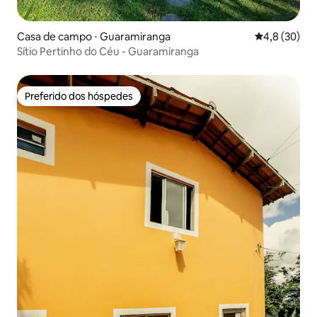
Casa de campo ⋅ Guaramiranga
4,8 de uma a
4,8 (30)
Sítio Pertinho do Céu - Guaramiranga
Preferido dos hóspedes
Preferido dos hóspedes