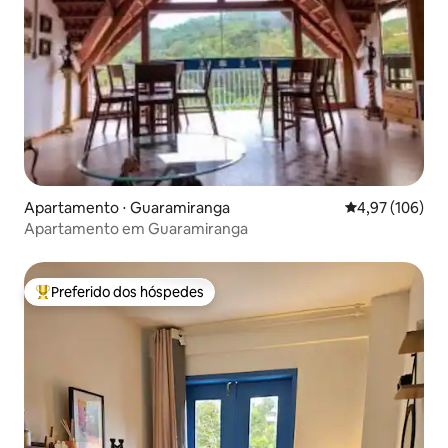
Apartamento ⋅ Guaramiranga
4,97 de uma av
4,97 (106)
Apartamento em Guaramiranga
Preferido dos hóspedes
Entre os melhores preferidos dos hóspedes