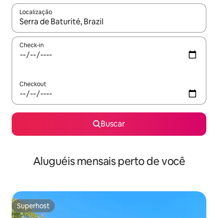
Localização
Quando os resultados estiverem disponíveis, explore-os usando
Check-in
Checkout
Buscar
Aluguéis mensais perto de você
Superhost
Superhost