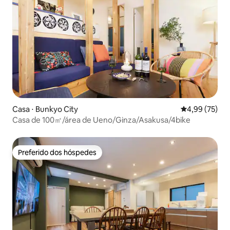
Casa ⋅ Bunkyo City
4,99 de uma a
4,99 (75)
Casa de 100㎡/área de Ueno/Ginza/Asakusa/4bike
Preferido dos hóspedes
Preferido dos hóspedes