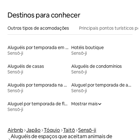
Destinos para conhecer
Outros tipos de acomodações
Principais pontos turísticos po
Aluguéis por temporada em albergue
Hotéis boutique
Sensō-ji
Sensō-ji
Aluguéis de casas
Aluguéis de condomínios
Sensō-ji
Sensō-ji
Aluguéis por temporada na orla
Aluguel por temporada de apart-hotéis
Sensō-ji
Sensō-ji
Aluguel por temporada de flats
Mostrar mais
Sensō-ji
Airbnb
Japão
Tóquio
Taitō
Sensō-ji
Aluguéis de espaços que aceitam animais de