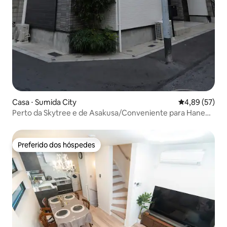
Casa ⋅ Sumida City
4,89 de uma a
4,89 (57)
Perto da Skytree e de Asakusa/Conveniente para Haneda
e Narita/3º andar, casa inteira para alugar com 88 m²/5
camas
Preferido dos hóspedes
Preferido dos hóspedes