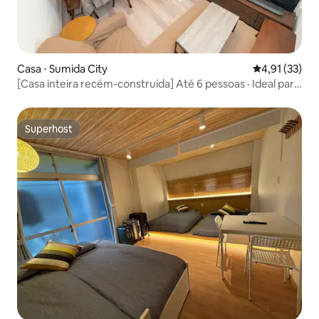
Casa ⋅ Sumida City
4,91 de uma a
4,91 (33)
[Casa inteira recém-construída] Até 6 pessoas · Ideal para
famílias/Perto de Skytree/Acesso direto ao aeroporto e
pontos turísticos/Conveniente para viver
Superhost
Superhost