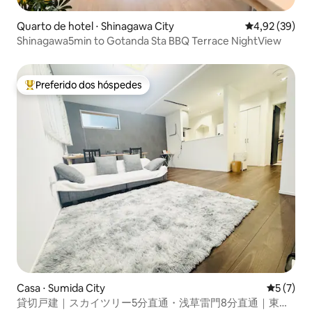
Quarto de hotel ⋅ Shinagawa City
4,92 de uma a
4,92 (39)
Shinagawa5min to Gotanda Sta BBQ Terrace NightView
Preferido dos hóspedes
Entre os melhores preferidos dos hóspedes
Casa ⋅ Sumida City
5 de uma 
5 (7)
貸切戸建｜スカイツリー5分直通・浅草雷門8分直通｜東島