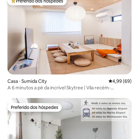
Preferido dos hóspedes
Entre os melhores preferidos dos hóspedes
Casa ⋅ Sumida City
4,99 de uma av
4,99 (69)
A 6 minutos a pé da incrível Skytree | Vila recém-
construída de 110 m² com vista noturna do terraço e
ukiyo-e | Com garagem | Acesso direto a Asakusa, Ginza,
Shibuya e ao aeroporto
Preferido dos hóspedes
Preferido dos hóspedes