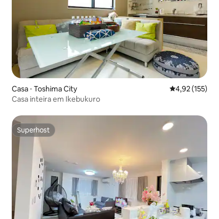
Casa ⋅ Toshima City
4,92 de uma av
4,92 (155)
Casa inteira em Ikebukuro
Superhost
Superhost