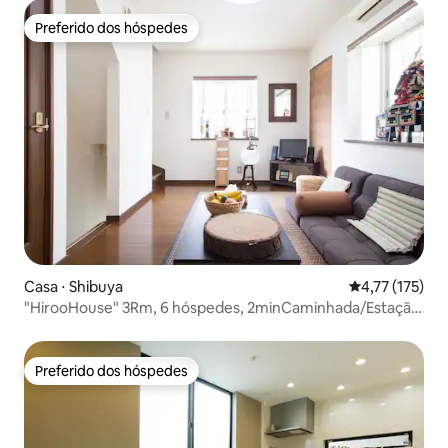
Preferido dos hóspedes
Preferido dos hóspedes
Casa ⋅ Shibuya
4,77 de uma av
4,77 (175)
"HirooHouse" 3Rm, 6 hóspedes, 2minCaminhada/Estação
HIROO
Preferido dos hóspedes
Preferido dos hóspedes