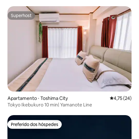
向駅徒歩3分｜無料車｜7名｜5ベッド|wifi
Superhost
Superhost
Apartamento ⋅ Toshima City
4,75 de uma a
4,75 (24)
Tokyo Ikebukuro 10 min| Yamanote Line
Preferido dos hóspedes
Preferido dos hóspedes