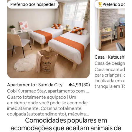
Preferido dos hóspedes
Preferido dos 
Preferido dos hóspedes
Entre os melhore
Casa ⋅ Katsushika 
Casa de designer |
Takasago a 3 minut
Casa encantadora,
minutos | Skytree 
para crianças, de 
quartos e 6 camas n
localizada em uma 
Apartamento ⋅ Sumida City
4,93 de uma avaliação média de
4,93 (30)
famílias com cria
tranquila em Tóqu
Cobi Kuramae Stay, apartamento com 2
gratuito | Acesso 
quartos com 6 cam
camas de solteiro 2
Quarto totalmente equipado | Um
uma cozinha total
ambiente onde você pode se acomodar
banheiros, 1 banh
imediatamente. Cozinha totalmente
estacionamento gratuito
equipada (autoatendimento), máquina
minutos a pé da e
Comodidades populares em
de lavar roupa e secador de banheiro. O
— 17 minutos dire
quarto é um quarto twin com 2 camas
minutos direto pa
acomodações que aceitam animais de
de solteiro, e tem uma função de
60 minutos direto