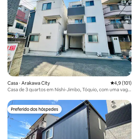
Casa ⋅ Arakawa City
4,9 de uma av
4,9 (101)
Casa de 3 quartos em Nishi-Jimbo, Tóquio, com uma vaga
de garagem! Perto de Ueno e Akihabara
Preferido dos hóspedes
Preferido dos hóspedes