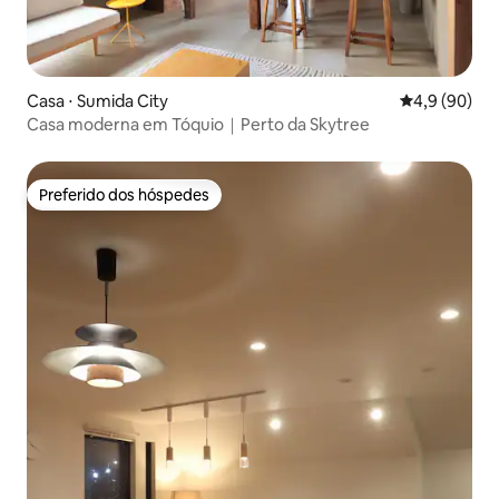
Casa ⋅ Sumida City
4,9 de uma a
4,9 (90)
Casa moderna em Tóquio｜Perto da Skytree
Preferido dos hóspedes
Preferido dos hóspedes