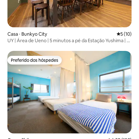
Casa ⋅ Bunkyo City
5 de uma a
5 (10)
UY | Área de Ueno | 5 minutos a pé da Estação Yushima | 9
minutos a pé do Parque Ueno | Casa inteira | 2 banheiros
com chuveiro
Preferido dos hóspedes
Preferido dos hóspedes