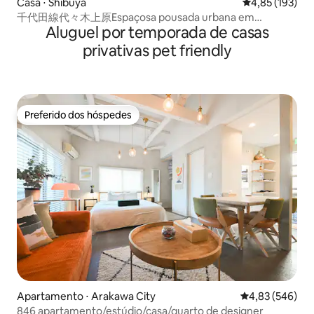
Casa ⋅ Shibuya
4,85 de uma av
4,85 (193)
千代田線代々木上原Espaçosa pousada urbana em
Aluguel por temporada de casas
Shibuya/Harajuku
privativas pet friendly
Preferido dos hóspedes
Preferido dos hóspedes
Apartamento ⋅ Arakawa City
4,83 de uma ava
4,83 (546)
846 apartamento/estúdio/casa/quarto de designer