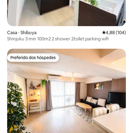
Casa ⋅ Shibuya
4,88 de uma av
4,88 (104)
Shinjuku 3 min 100m2 2 shower 2toilet parking wifi
Preferido dos hóspedes
Preferido dos hóspedes