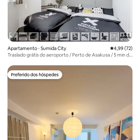
Apartamento ⋅ Sumida City
4,99 de uma a
4,99 (72)
Traslado grátis do aeroporto / Perto de Asakusa / 5 min da
estação
Preferido dos hóspedes
Preferido dos hóspedes