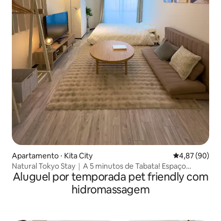
Apartamento ⋅ Kita City
4,87 de uma a
4,87 (90)
Natural Tokyo Stay｜A 5 minutos de Tabata! Espaço
Aluguel por temporada pet friendly com
elegante e relaxante, cama queen size e sofá.
hidromassagem