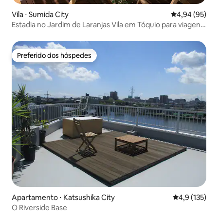
Vila ⋅ Sumida City
4,94 de uma a
4,94 (95)
Estadia no Jardim de Laranjas Vila em Tóquio para viagens
em família, pequenos grupos, com cozinha, banheira, sala
de estar, varanda com vista noturna, vista para a Sky Tree,
privacidade
Preferido dos hóspedes
Preferido dos hóspedes
Apartamento ⋅ Katsushika City
4,9 de uma av
4,9 (135)
O Riverside Base