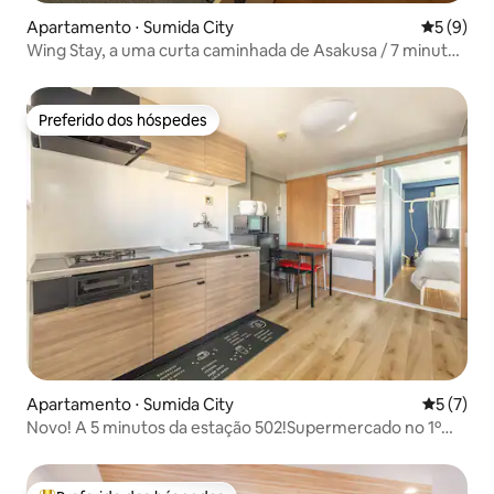
Apartamento ⋅ Sumida City
5 de uma 
5 (9)
Wing Stay, a uma curta caminhada de Asakusa / 7 minutos
da Estação de Oshiage e da Estação de Hikifune /
Conexão direta com Shibuya, Ginza, Disney, Aeroportos
de Haneda e Narita, familiar.
Preferido dos hóspedes
Preferido dos hóspedes
Apartamento ⋅ Sumida City
5 de uma 
5 (7)
Novo! A 5 minutos da estação 502!Supermercado no 1º
andar!Apartamento de 2 quartos totalmente reformado /
Wi-Fi de alta velocidade / Self-check-in / Máx. 6 pessoas