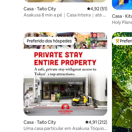
permitted. -Please treat the furniture
Casa ⋅ Taito City
4,92 de uma avaliação 
4,92 (51)
and equipment with care. In case of any
Asakusa 8 min a pé｜Casa Inteira｜até 8
damage, please inform us immediately. -
Casa ⋅ Kit
｜perto de Ueno
Do not leave small children alone in the
Holy Planet 120㎡ 最大15名 AR
room. -Cancellations will be handled in
袋1駅新宿
accordance with Airbnb’s cancellation
policy. If you are concerned about last-
Preferido dos hóspedes
Prefe
Preferido dos hóspedes
Entre os
minute cancellations, we recommend
purchasing travel insurance. -Guests
under 20 years old cannot stay in our
room on their own. At least one guest in
the group must be 20 years old or older.
Violation of these house rules may result
in additional charges for damages.
Casa ⋅ Taito City
4,91 de uma avaliação m
4,91 (212)
Uma casa particular em Asakusa Tóquio