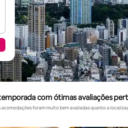
temporada com ótimas avaliações pert
 acomodações foram muito bem avaliadas quanto a localizaçã