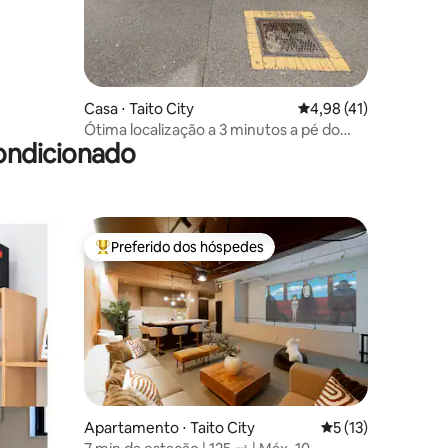
ções
Casa ⋅ Taito City
4,98 de uma avaliação
4,98 (41)
Ótima localização a 3 minutos a pé do
ondicionado
Templo de Asakusa! Sinta a cura do
Japão em uma antiga pousada cheia de
emoção. Trem direto para o aeroporto
de Narita e Haneda. Também é
conveniente para Ginza e Ueno
Preferido dos hóspedes
Entre os melhores preferidos dos hóspedes
ções
Apartamento ⋅ Taito City
5 de uma avaliação
5 (13)