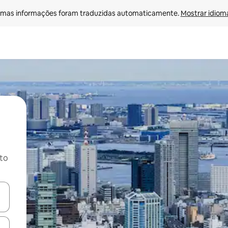
mas informações foram traduzidas automaticamente. 
Mostrar idioma
ito
ore-os usando as seta para cima e para baixo do teclado ou tocando e