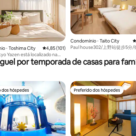
Condomínio ⋅ Taito City
4
Paul house302/上野站徒步5分
édia de 5, 140 avaliações
o ⋅ Toshima City
4,85 de uma avaliação média de 5, 101 avalia
4,85 (101)
分/成田直通/免費高速網路/電梯
yo Yazen está localizado na
中溝通
guel por temporada de casas para famí
kebukuro · Direto para Shinjuku
 | Confortável e conveniente,
para viagens e negócios
o dos hóspedes
Preferido dos hóspedes
o dos hóspedes
Preferido dos hóspedes