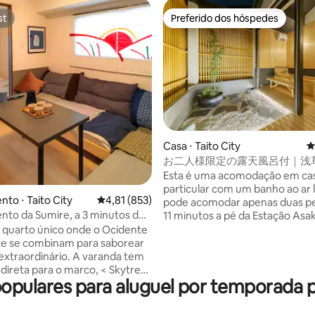
st
Preferido dos hóspedes
st
Preferido dos hóspedes
édia de 5, 597 avaliações
Casa ⋅ Taito City
4
お二人様限定の露天風呂付｜浅
和風のラグジュアリーな 1軒家 
Esta é uma acomodação em ca
野観光拠点 ｜柳通り西棟
particular com um banho ao ar 
to ⋅ Taito City
4,81 de uma avaliação média de 5, 853 avalia
4,81 (853)
pode acomodar apenas duas pe
to da Sumire, a 3 minutos do
11 minutos a pé da Estação Asaku
 Asakusa, a 6 minutos da
uma sala de estar no primeiro 
 quarto único onde o Ocidente
e Asakusa, com vista para a
banheiro de cipreste no segun
te se combinam para saborear
 quarto com tatame aberto.
com um quarto king size e um 
extraordinário. A varanda tem
direto. Também é fácil chegar a Shibuya,
 direta para o marco, < Skytree
pulares para aluguel por temporada pe
Ginza, Ueno e Akihabara de me
arto é compacto e pode
tornando-a uma base convenie
até 6 pessoas no centro de
passeios turísticos em Tóquio. Há
om foco na qualidade da