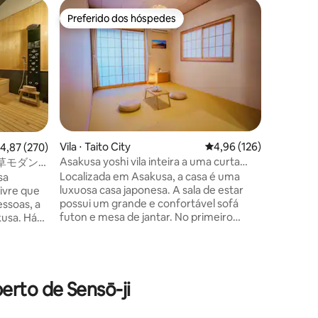
Apartame
Preferido dos hóspedes
Prefe
Preferido dos hóspedes
Entre o
Vista tra
**IMPORTANTE** Atua
de demoli
estão em
circunda
construç
vibrações. Peço sinceras desculp
qualquer
causar e
Vila ⋅ Taito City
4,96 de uma avaliação 
4,96 (126)
,87 de uma avaliação média de 5, 270 avaliações
4,87 (270)
cooperação. Horário de cons
Asakusa yoshi vila inteira a uma curta
草モダン
- 18:00 O trabalho é realizado
distância de Asakusa/área extra grande
｜浅草・上
Localizada em Asakusa, a casa é uma
sa
principa
para 12 pessoas/estacionamento
luxuosa casa japonesa. A sala de estar
livre que
entanto,
gratuito
ções
possui um grande e confortável sofá
ssoas, a
de seman
futon e mesa de jantar. No primeiro
sa. Há
circunstâncias. Fique
andar, há uma sala de tatame com três
andar e um
entrar e
colchões no chão (dependente do
do andar
mais inf
número de hóspedes) Há 3 quartos no
terraço
segundo andar com uma cama de casal
de 1,6 metros e uma cama de casal com
rto de Sensō-ji
trô,
1,5 metros, uma cama de casal de 1,2
nte para
metros e uma cama de casal com 1,5