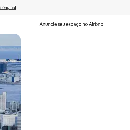
 original
Anuncie seu espaço no Airbnb
 deslizando o dedo na tela.