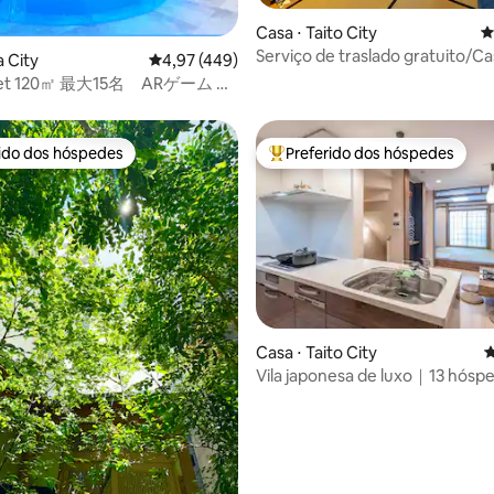
média de 5, 51 avaliações
Casa ⋅ Taito City
4
Serviço de traslado gratuito/Ca
a City
4,97 de uma avaliação média de 5, 449 avalia
4,97 (449)
em Asakusa/TipoA
ゲーム 池
2駅
rido dos hóspedes
Preferido dos hóspedes
 melhores preferidos dos hóspedes
Entre os melhores preferidos d
Casa ⋅ Taito City
4
Vila japonesa de luxo｜13 hós
Asakusa Senso-Ji
édia de 5, 212 avaliações