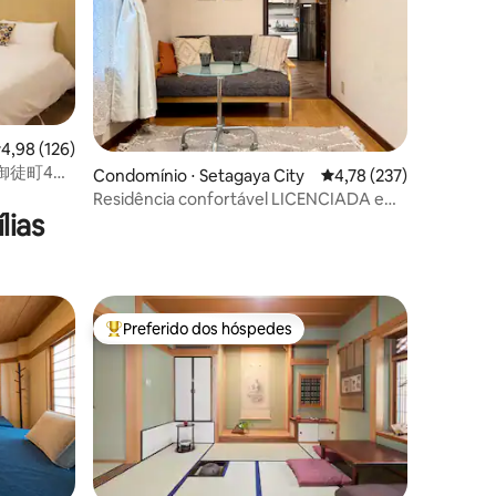
,98 de uma avaliação média de 5, 126 avaliações
4,98 (126)
/御徒町4
ções
Condomínio ⋅ Setagaya City
4,78 de uma avaliação 
4,78 (237)
大樓/日英
Residência confortável LICENCIADA em
lias
Shimokitazawa
Preferido dos hóspedes
Entre os melhores preferidos dos hóspedes