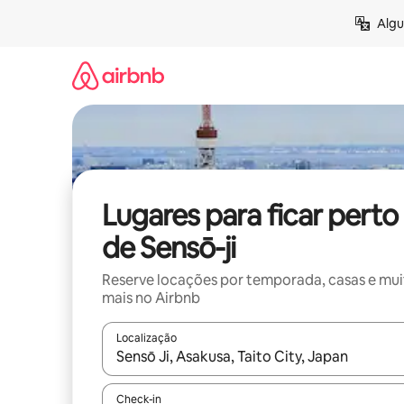
Pular
Algu
para
o
conteúdo
Lugares para ficar perto
de Sensō-ji
Reserve locações por temporada, casas e mu
mais no Airbnb
Localização
Quando os resultados estiverem disponíveis, expl
Check-in