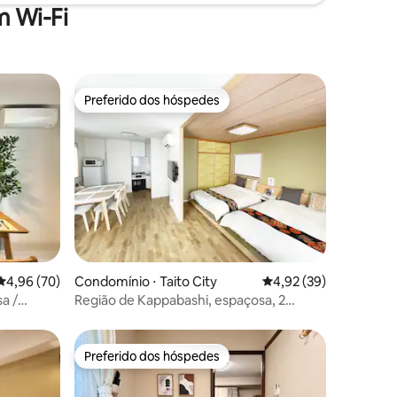
 Wi-Fi
Preferido dos hóspedes
Preferido dos hóspedes
ções
4,96 de uma avaliação média de 5, 70 avaliações
4,96 (70)
Condomínio ⋅ Taito City
4,92 de uma avaliação
4,92 (39)
a /
Região de Kappabashi, espaçosa, 2
camas, sofá-cama, varanda
 Um
o /
Preferido dos hóspedes
Preferido dos hóspedes
hibuya e
locidade