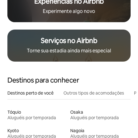
Experiências no Airbnb
Experimente algo novo
Serviços no Airbnb
Torne sua estadia ainda mais especial
Destinos para conhecer
Destinos perto de você
Outros tipos de acomodações
Pr
Tóquio
Osaka
Aluguéis por temporada
Aluguéis por temporada
Kyoto
Nagoia
Aluguéis por temporada
Aluguéis por temporada