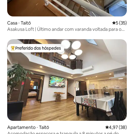
Casa ⋅ Taitō
5 de uma a
5 (35)
Asakusa Loft | Último andar com varanda voltada para o
sul 53,43 m² | Loft 1LDK com vista para o Skytree
Preferido dos hóspedes
Entre os melhores preferidos dos hóspedes
Apartamento ⋅ Taitō
4,97 de uma a
4,97 (38)
Acomodação espaçosa e tranquila a 8 minutos a pé do