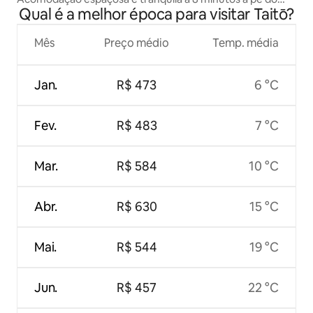
Qual é a melhor época para visitar Taitō?
Templo Asakusa (Mezonet, acomoda até 11 pessoas)
Mês
Preço médio
Temp. média
Jan.
R$ 473
6 °C
Fev.
R$ 483
7 °C
Mar.
R$ 584
10 °C
Abr.
R$ 630
15 °C
Mai.
R$ 544
19 °C
Jun.
R$ 457
22 °C