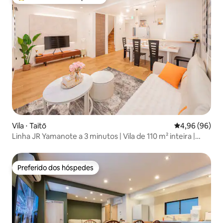
Entre os melhores preferidos dos hóspedes
Vila ⋅ Taitō
4,96 de uma av
4,96 (96)
Linha JR Yamanote a 3 minutos | Vila de 110 m² inteira |
Acomoda 9 pessoas | 1 estação de Ueno, acesso direto a
Asakusa
Preferido dos hóspedes
Preferido dos hóspedes