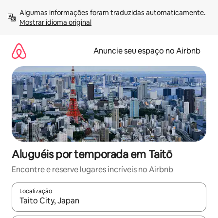
Pular
Algumas informações foram traduzidas automaticamente. 
para
Mostrar idioma original
o
conteúdo
Anuncie seu espaço no Airbnb
Aluguéis por temporada em Taitō
Encontre e reserve lugares incríveis no Airbnb
Localização
Quando os resultados estiverem disponíveis, explore-os usando