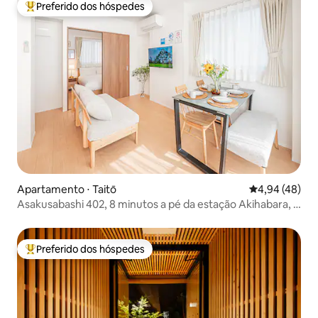
Preferido dos hóspedes
Entre os melhores preferidos dos hóspedes
Apartamento ⋅ Taitō
4,94 de uma a
4,94 (48)
Asakusabashi 402, 8 minutos a pé da estação Akihabara, 4
minutos da estação Asakusabashi, acesso direto aos
aeroportos de Narita e Haneda, 3 minutos de Asakusa,
com elevador, máximo 5 pessoas
Preferido dos hóspedes
Entre os melhores preferidos dos hóspedes