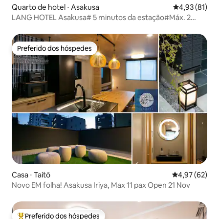
Quarto de hotel ⋅ Asakusa
4,93 de uma a
4,93 (81)
LANG HOTEL Asakusa# 5 minutos da estação#Máx. 2
pessoas
Preferido dos hóspedes
Preferido dos hóspedes
Casa ⋅ Taitō
4,97 de uma a
4,97 (62)
Novo EM folha! Asakusa Iriya, Max 11 pax Open 21 Nov
Preferido dos hóspedes