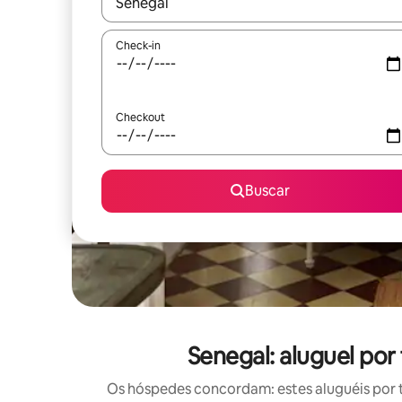
Quando os resultados estiverem disponíveis, expl
Check-in
Checkout
Buscar
Senegal: aluguel po
Os hóspedes concordam: estes aluguéis por 