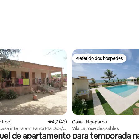
ar
st
Preferido dos hóspedes
st
Preferido dos hóspedes
r Lodj
4,7 de uma avaliação média de 5, 43 avalia
4,7 (43)
Casa ⋅ Ngaparou
casa inteira em Fandi Ma Dior/ 8
Vila La rose des sables
uel de apartamento para temporada na