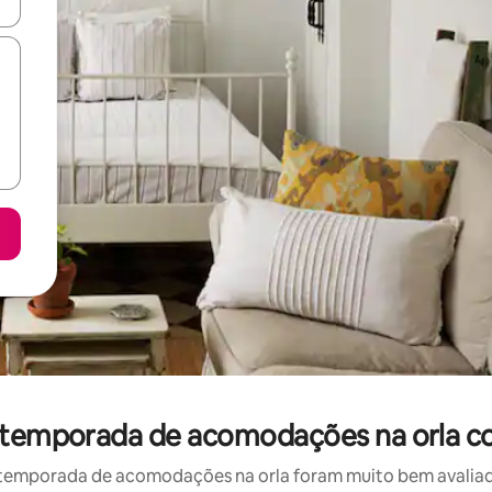
ore-os usando as seta para cima e para baixo do teclado ou tocando e
r temporada de acomodações na orla c
temporada de acomodações na orla foram muito bem avaliados