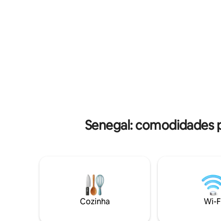
Caminhada
serviços de Jean (zelador) e Thérèse:
10 minutos
limpeza (excluindo lavanderia),
distância
preparação de refeições (você paga
(degustaç
pelos mantimentos), Wi-Fi, acesso à TV.
Joal/Sin
Traslados e excursões disponíveis
Dialaw/G
Desert. T
Senegal: comodidades p
Cozinha
Wi-F