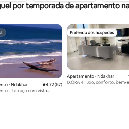
uel por temporada de apartamento na
st
Preferido dos hóspedes
st
Preferido dos hóspedes
Apartamento ⋅ Ndakhar
IXORA 4: luxo, conforto, bem-e
nto ⋅ Ndakhar
4,72 de uma avaliação média de 5, 57 avalia
4,72 (57)
segurança
to + terraço com vista
ca para o mar