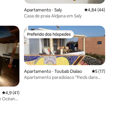
Apartamento ⋅ Saly
4,84 de uma avaliação
4,84 (44)
Casa de praia Aldjana em Saly
Preferido dos hóspedes
Preferido dos hóspedes
Apartamento ⋅ Toubab Dialao
5 de uma avaliação
5 (17)
Apartamento paradisíaco "Pieds dans
l'eau" - ar-condicionado -
4,9 de uma avaliação média de 5, 41 avaliações
4,9 (41)
ge Océan