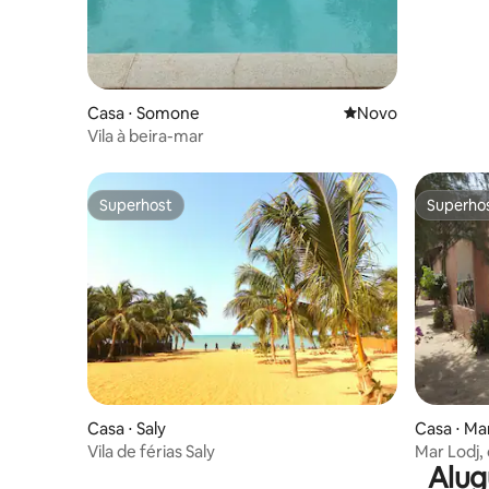
Casa ⋅ Somone
Novo lugar para fic
Novo
Vila à beira-mar
Superhost
Superho
Superhost
Superho
Casa ⋅ Saly
Casa ⋅ Ma
Vila de férias Saly
Mar Lodj, 
Alug
lugares