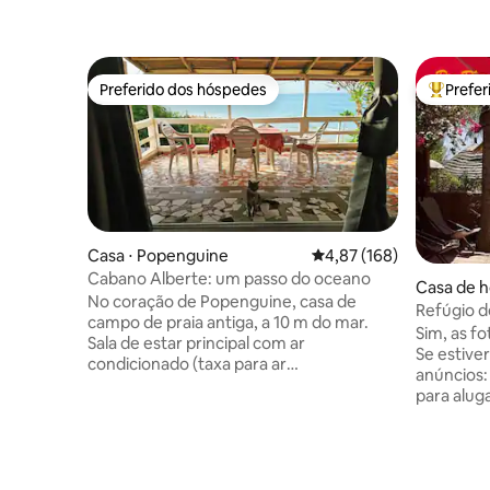
Preferido dos hóspedes
Prefe
Preferido dos hóspedes
Entre os
Casa ⋅ Popenguine
4,87 de uma avaliação m
4,87 (168)
Cabano Alberte: um passo do oceano
Casa de 
No coração de Popenguine, casa de
Refúgio d
campo de praia antiga, a 10 m do mar.
praia!
Sim, as f
Sala de estar principal com ar
Se estive
condicionado (taxa para ar
anúncios:
condicionado), sala de TV com acesso
para alug
direto ao terraço de frente para o mar,
paix..TER"
chuveiro externo, varal; 2 quartos (4
Tranquili
pessoas), cozinha pequena, 1 banheiro
pés na ág
(chuveiro, pia, vaso sanitário). Incluído:
mercearia
água quente/fria, lençóis, toalhas,