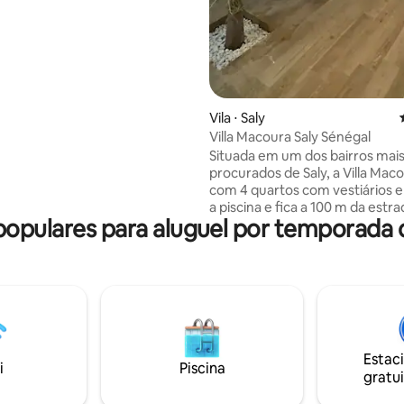
s na praia, viagem de pesca. A
 de Saly. Táxis a 5 minutos de
. Para ver: Somone Lagoon
ão de ostras de frutos do mar)
é Saloum/Toubab
orée/Lac Rose/Lompoul
raslado do aeroporto.
Vila ⋅ Saly
Villa Macoura Saly Sénégal
Situada em um dos bairros mai
procurados de Saly, a Villa Mac
com 4 quartos com vestiários e 
a piscina e fica a 100 m da estra
opulares para aluguel por temporada
principal, o que proporciona fác
mas sem abrir mão da tranquili
privacidade. Bem ao lado do L
Beach Resort & Spa, ele conta
localização privilegiada, ideal p
aproveitar La Petite Côte ao má
Farmácia, clínica particular, sh
center nas proximidades, padari
Estac
5 minutos a pé * Boas-vind
i
Piscina
gratui