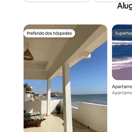
Alug
Preferido dos hóspedes
Superho
Preferido dos hóspedes
Superho
Apartame
Apartamen
panorâmi