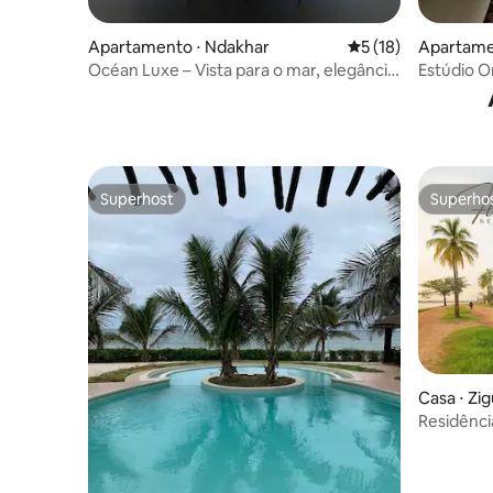
Apartamento ⋅ Ndakhar
5 de uma avaliação 
5 (18)
Apartame
Océan Luxe – Vista para o mar, elegância
Estúdio O
e aconchego em Dakar
Superhost
Superho
Superhost
Superho
Casa ⋅ Zi
Residência