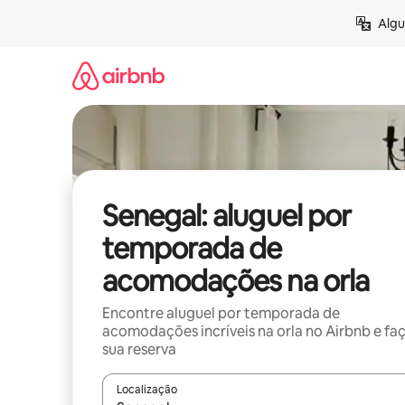
Pular
Algu
para
o
conteúdo
Senegal: aluguel por
temporada de
acomodações na orla
Encontre aluguel por temporada de
acomodações incríveis na orla no Airbnb e fa
sua reserva
Localização