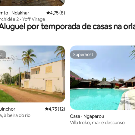
média de 5, 18 avaliações
nto ⋅ Ndakhar
4,75 de uma avaliação média de 5, 8 avalia
4,75 (8)
rchidée 2 - Yoff Virage
Aluguel por temporada de casas na orl
st
Superhost
st
Superhost
guinchor
4,75 de uma avaliação média de 5, 12 avalia
4,75 (12)
, à beira do rio
Casa ⋅ Ngaparou
Villa Iroko, mar e descanso