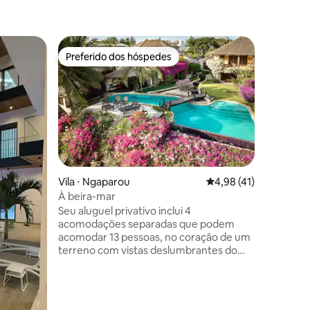
Casa ⋅ P
Preferido dos hóspedes
Prefe
os hóspedes
Preferido dos hóspedes
Entre o
Keur Rico
Antigo g
quando o
passar s
Popengui
indestrut
respeitan
praia, ta
centro. 
ções
Vila ⋅ Ngaparou
4,98 de uma avaliação
4,98 (41)
pouco de
À beira-mar
Os amant
Seu aluguel privativo inclui 4
prazeres 
acomodações separadas que podem
devem se
acomodar 13 pessoas, no coração de um
LEIA as 
terreno com vistas deslumbrantes do
TOTALME
oceano e da piscina de borda infinita.
Localizada na mais bela praia senegalesa,
nossa propriedade reúne vilas que
combinam privacidade e convívio, para