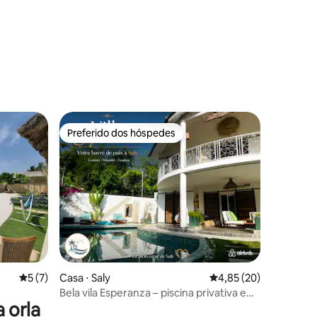
Preferido dos hóspedes
Preferido dos hóspedes
ções
5 de uma avaliação média de 5, 7 avaliações
5 (7)
Casa ⋅ Saly
4,85 de uma avaliação
4,85 (20)
Bela vila Esperanza – piscina privativa e
 orla
praia.