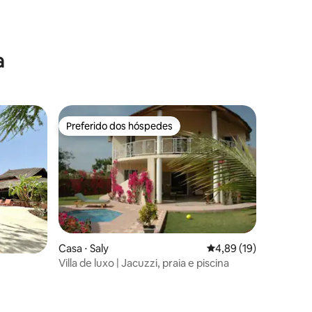
ções
a
Preferido dos hóspedes
Preferido dos hóspedes
Casa ⋅ Saly
4,89 de uma avaliação
4,89 (19)
ções
Villa de luxo | Jacuzzi, praia e piscina