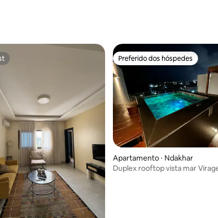
média de 5, 41 avaliações
st
Preferido dos hóspedes
st
Preferido dos hóspedes
Apartamento ⋅ Ndakhar
Duplex rooftop vista mar Vira
com jacuzzi