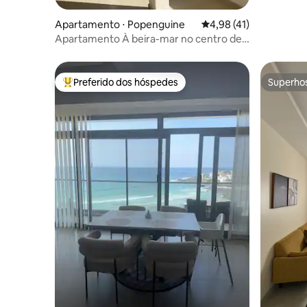
Apartamento ⋅ Popenguine
4,98 de uma avaliação 
4,98 (41)
Apartamento À beira-mar no centro de
Popenguine
Preferido dos hóspedes
Superho
Entre os melhores preferidos dos hóspedes
Superho