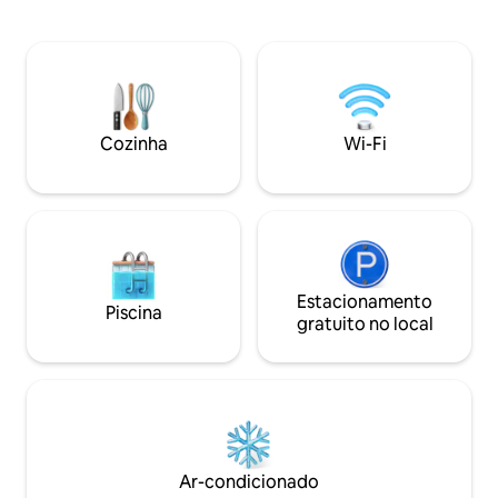
com ar-condiciona
lavanderia com máquina de lavar.
equipada, Wi-Fi. Ze
Garagem segura e fechada. Opção de ir
Possibilidade de 
buscá-lo ao aeroporto (€ 30). Este lugar
motorista atencio
não é para fumantes. A 10 metros de
governanta confiá
distância, você encontrará uma
cozinhar, limpar, l
pequena mercearia, com pão fresco e
compras. Consumo 
diversos produtos
Cozinha
Wi-Fi
por sua conta (não 
Estacionamento
Piscina
gratuito no local
Ar-condicionado