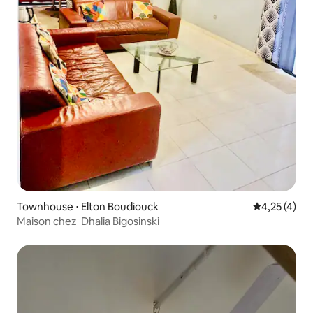
Townhouse ⋅ Elton Boudiouck
4,25 de uma 
4,25 (4)
Maison chez Dhalia Bigosinski