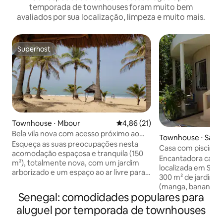
temporada de townhouses foram muito bem
avaliados por sua localização, limpeza e muito mais.
Superhost
Superhost
Townhouse ⋅ Mbour
4,86 de uma avaliação média de
4,86 (21)
Bela vila nova com acesso próximo ao
Townhouse ⋅ Saly
mar.
Esqueça as suas preocupações nesta
Casa com piscina 
acomodação espaçosa e tranquila (150
Saly Bambara
Encantadora casa 
m²), totalmente nova, com um jardim
localizada em Saly
arborizado e um espaço ao ar livre para
300 m² de jardim 
as suas refeições (churrasqueira),
(manga, bananeira, 
totalmente fechada e segura. Você tem
Senegal: comodidades populares para
2 quartos com ar-
2 quartos grandes (20 m²) com banheiro
mosquiteiros (cama
aluguel por temporada de townhouses
especial com chuveiro, cozinha/sala de
banheiro (água que
jantar/sala de estar (40 m²) e uma