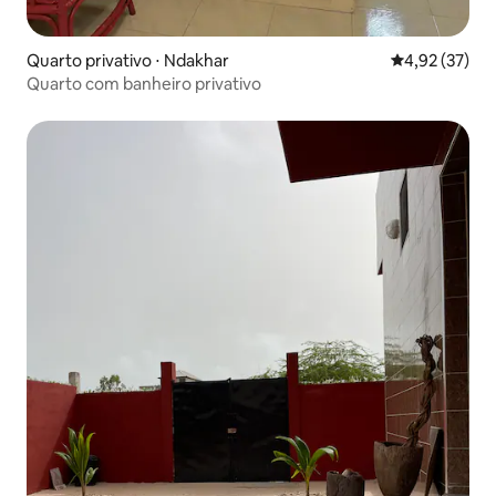
Quarto privativo ⋅ Ndakhar
4,92 de uma a
4,92 (37)
Quarto com banheiro privativo